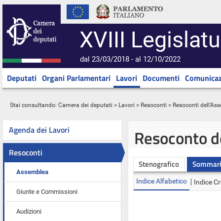
XVIII Legislatu
dal 23/03/2018 - al 12/10/2022
Deputati
Organi Parlamentari
Lavori
Documenti
Comunicaz
Stai consultando:
Camera dei deputati
>
Lavori
>
Resoconti
>
Resoconti dell'As
Agenda dei Lavori
Resoconto d
Resoconti
Stenografico
Sommar
Assemblea
Indice Alfabetico
Indice C
Giunte e Commissioni
Audizioni