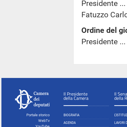
Presidente ..
Fatuzzo Carlo 
Ordine del gi
Presidente ..
Il Presidente
Il Sen
della Camera
della 
Portale storico
BIOGRAFIA
L'ISTITU
WebTv
AGENDA
LAVORI 
YouTube