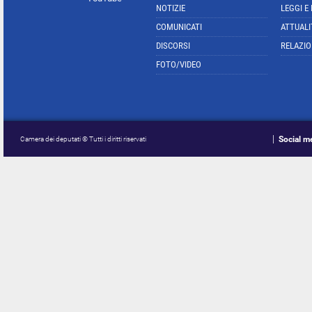
NOTIZIE
LEGGI E
COMUNICATI
ATTUALI
DISCORSI
RELAZIO
FOTO/VIDEO
Social m
Camera dei deputati © Tutti i diritti riservati