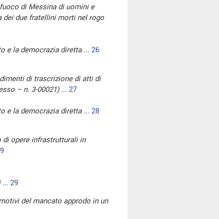
l fuoco di Messina di uomini e
dei due fratellini morti nel rogo
to e la democrazia diretta
...
26
imenti di trascrizione di atti di
 sesso – n. 3-00021)
...
27
to e la democrazia diretta
...
28
di opere infrastrutturali in
9
i
...
29
i motivi del mancato approdo in un