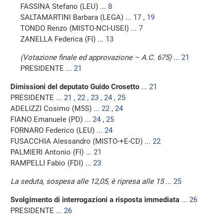
FASSINA Stefano (LEU) ...
8
SALTAMARTINI Barbara (LEGA) ...
17
,
19
TONDO Renzo (MISTO-NCI-USEI) ...
7
ZANELLA Federica (FI) ...
13
(Votazione finale ed approvazione – A.C. 675)
...
21
PRESIDENTE ...
21
Dimissioni del deputato Guido Crosetto
...
21
PRESIDENTE ...
21
,
22
,
23
,
24
,
25
ADELIZZI Cosimo (M5S) ...
22
,
24
FIANO Emanuele (PD) ...
24
,
25
FORNARO Federico (LEU) ...
24
FUSACCHIA Alessandro (MISTO-+E-CD) ...
22
PALMIERI Antonio (FI) ...
21
RAMPELLI Fabio (FDI) ...
23
La seduta, sospesa alle 12,05, è ripresa alle 15
...
25
Svolgimento di interrogazioni a risposta immediata
...
26
PRESIDENTE ...
26