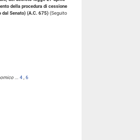
ento della procedura di cessione
o dal Senato) (A.C. 675)
(Seguito
onomico
...
4
,
6