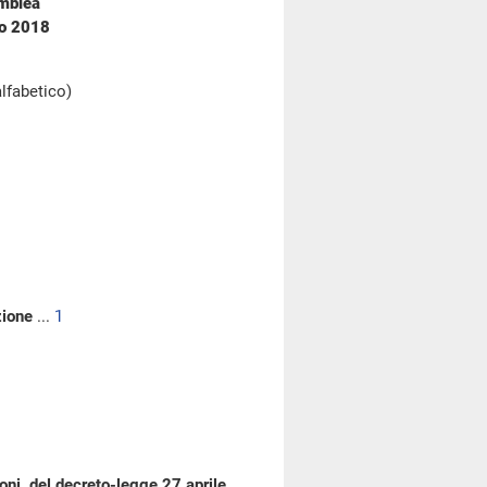
emblea
no 2018
alfabetico)
zione
...
1
oni, del decreto-legge 27 aprile