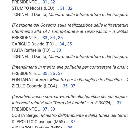
PRESIDENTE ...
31
,
32
STUMPO Nicola (LEU) ...
31
,
32
TONINELLI Danilo,
Ministro delle Infrastrutture e dei trasport
(Posizione del Governo sulla realizzazione delle infrastruttur
riferimento alla TAV Torino-Lione e al Terzo valico – n. 3-000
PRESIDENTE ...
33
,
34
,
35
GARIGLIO Davide (PD) ...
34
,
35
PAITA Raffaella (PD) ...
33
TONINELLI Danilo,
Ministro delle Infrastrutture e dei trasport
(Intendimenti in merito alle politiche per contrastare la cris
PRESIDENTE ...
35
,
36
,
37
FONTANA Lorenzo,
Ministro per la Famiglia e le disabilità
...
ZIELLO Edoardo (LEGA) ...
35
,
37
(Iniziative, anche normative, volte alla bonifica dei siti inquin
interventi relativi alla “Terra dei fuochi” – n. 3-00026)
...
37
PRESIDENTE ...
37
,
38
COSTA Sergio,
Ministro dell'Ambiente e della tutela del territ
D'IPPOLITO Giuseppe (M5S) ...
37