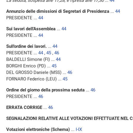
La seduta, sospesa alle 17,28, è ripresa alle 17,30
...
44
Annunzio delle dimissioni di Segretari di Presidenza
...
44
PRESIDENTE ...
44
Sui lavori dell'Assemblea
...
44
PRESIDENTE ...
44
Sull'ordine dei lavori
.
...
44
PRESIDENTE ...
44
,
45
,
46
BALDELLI Simone (FI) ...
44
BORGHI Enrico (PD) ...
45
DEL GROSSO Daniele (M5S) ...
46
FORNARO Federico (LEU) ...
45
Ordine del giorno della prossima seduta
...
46
PRESIDENTE ...
46
ERRATA CORRIGE
...
46
SEGNALAZIONI RELATIVE ALLE VOTAZIONI EFFETTUATE NEL 
Votazioni elettroniche (Schema)
...
I-IX