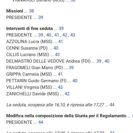
VIGNAROLI Stefano (M5S) ...
38
Missioni
...
38
PRESIDENTE ...
39
Interventi di fine seduta
...
39
PRESIDENTE ...
39
,
40
,
41
,
42
,
43
AZZOLINA Lucia (M5S) ...
41
CENNI Susanna (PD) ...
40
CILLIS Luciano (M5S) ...
43
DELMASTRO DELLE VEDOVE Andrea (FDI) ...
39
,
40
FRAGOMELI Gian Mario (PD) ...
39
GRIPPA Carmela (M5S) ...
41
PETTARIN Guido Germano (FI) ...
40
VILLANI Virginia (M5S) ...
43
ZANICHELLI Davide (M5S) ...
42
La seduta, sospesa alle 16,10, è ripresa alle 17,27
...
44
Modifica nella composizione della Giunta per il Regolamento
...
PRESIDENTE ...
44