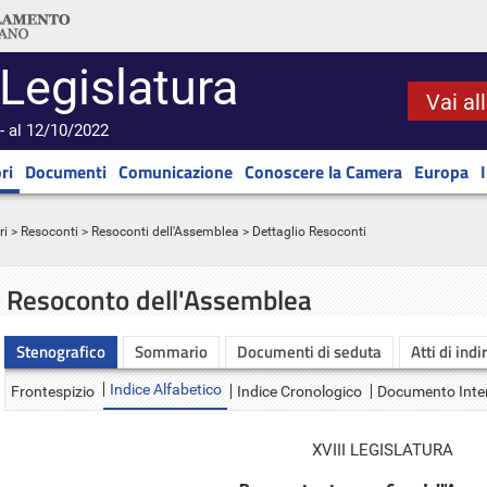
 Legislatura
Vai al
- al 12/10/2022
ri
Documenti
Comunicazione
Conoscere la Camera
Europa
ri
>
Resoconti
>
Resoconti dell'Assemblea
> Dettaglio Resoconti
Resoconto dell'Assemblea
Stenografico
Sommario
Documenti di seduta
Atti di indi
Indice Alfabetico
Frontespizio
Indice Cronologico
Documento Inte
XVIII LEGISLATURA