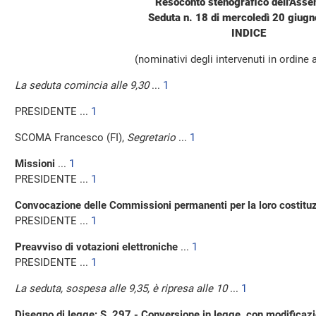
Resoconto stenografico dell'Ass
Seduta n. 18 di mercoledì 20 giug
INDICE
(nominativi degli intervenuti in ordine 
La seduta comincia alle 9,30
...
1
PRESIDENTE ...
1
SCOMA Francesco (FI),
Segretario
...
1
Missioni
...
1
PRESIDENTE ...
1
Convocazione delle Commissioni permanenti per la loro costitu
PRESIDENTE ...
1
Preavviso di votazioni elettroniche
...
1
PRESIDENTE ...
1
La seduta, sospesa alle 9,35, è ripresa alle 10
...
1
Disegno di legge: S. 297 - Conversione in legge, con modificazi