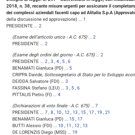
2018, n. 38, recante misure urgenti per assicurare il completam
dei complessi aziendali facenti capo ad Alitalia S.p.A (Approvat
della discussione ed approvazione) ...
1
PRESIDENTE ...
2
(Esame dell'articolo unico - A.C. 675)
...
2
PRESIDENTE ...
2
(Esame degli ordini del giorno - A.C. 675)
...
2
PRESIDENTE ...
2
,
3
,
4
,
5
,
6
BENAMATI Gianluca (PD) ...
5
CRIPPA Davide,
Sottosegretario di Stato per lo Sviluppo ec
DEIDDA Salvatore (FDI) ...
3
FASSINA Stefano (LEU) ...
3
,
5
,
6
PITTALIS Pietro (FI) ...
4
(Dichiarazioni di voto finale - A.C. 675)
...
7
PRESIDENTE ...
7
,
8
,
10
,
12
,
13
,
15
,
17
,
19
,
21
BENAMATI Gianluca (PD) ...
15
,
17
BUTTI Alessio (FDI) ...
10
,
11
,
12
,
13
DE LORENZIS Diego (M5S) ...
19