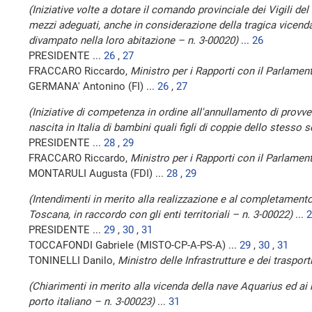
(Iniziative volte a dotare il comando provinciale dei Vigili de
mezzi adeguati, anche in considerazione della tragica vicenda 
divampato nella loro abitazione – n. 3-00020)
...
26
PRESIDENTE ...
26
,
27
FRACCARO Riccardo,
Ministro per i Rapporti con il Parlamen
GERMANA' Antonino (FI) ...
26
,
27
(Iniziative di competenza in ordine all'annullamento di provved
nascita in Italia di bambini quali figli di coppie dello stesso
PRESIDENTE ...
28
,
29
FRACCARO Riccardo,
Ministro per i Rapporti con il Parlamen
MONTARULI Augusta (FDI) ...
28
,
29
(Intendimenti in merito alla realizzazione e al completamento 
Toscana, in raccordo con gli enti territoriali – n. 3-00022)
...
2
PRESIDENTE ...
29
,
30
,
31
TOCCAFONDI Gabriele (MISTO-CP-A-PS-A) ...
29
,
30
,
31
TONINELLI Danilo,
Ministro delle Infrastrutture e dei trasport
(Chiarimenti in merito alla vicenda della nave Aquarius ed a
porto italiano – n. 3-00023)
...
31