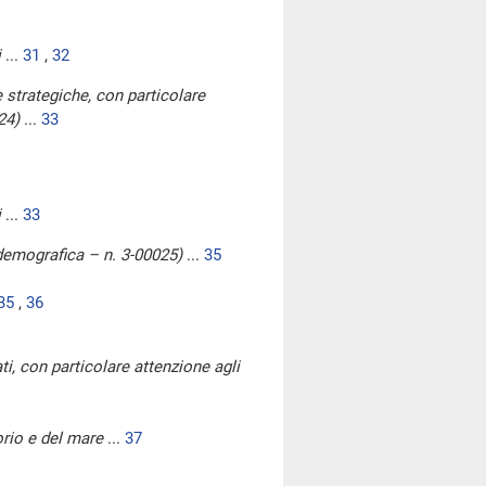
i
...
31
,
32
e strategiche, con particolare
24)
...
33
i
...
33
i demografica – n. 3-00025)
...
35
35
,
36
ati, con particolare attenzione agli
orio e del mare
...
37