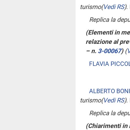
turismo
(
Vedi RS
)
.
Replica la dep
(Elementi in mer
relazione al pr
– n.
3-00067
)
(
V
FLAVIA PICCO
ALBERTO BONI
turismo
(
Vedi RS
)
.
Replica la dep
(Chiarimenti in m