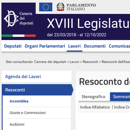
XVIII Legislatu
dal 23/03/2018 - al 12/10/2022
Deputati
Organi Parlamentari
Lavori
Documenti
Comunicaz
Stai consultando:
Camera dei deputati
>
Lavori
>
Resoconti
>
Resoconti dell'As
Agenda dei Lavori
Resoconto d
Resoconti
Stenografico
Sommar
Assemblea
Indice Alfabetico
Indice C
Giunte e Commissioni
Audizioni