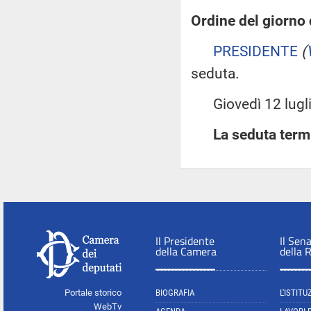
Ordine del giorno
PRESIDENTE
(
seduta.
Giovedì 12 luglio
La seduta termi
Il Presidente
Il Sen
della Camera
della 
Portale storico
BIOGRAFIA
L'ISTITU
WebTv