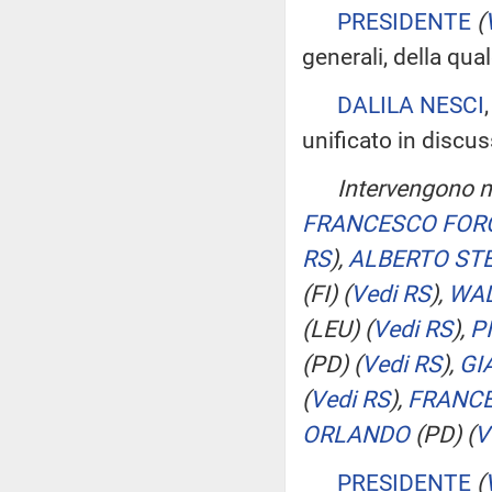
PRESIDENTE
(
generali, della qua
DALILA NESCI
unificato in discu
Intervengono ne
FRANCESCO FORC
RS
)
,
ALBERTO ST
(FI)
(
Vedi RS
)
,
WAL
(LEU)
(
Vedi RS
)
,
P
(PD)
(
Vedi RS
)
,
GI
(
Vedi RS
)
,
FRANC
ORLANDO
(PD)
(
V
PRESIDENTE
(