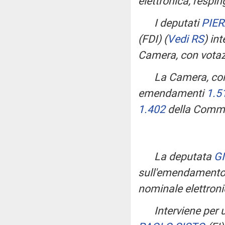
elettronica, respin
I deputati
PIE
(FDI)
(
Vedi RS
)
int
Camera, con votaz
La Camera, con 
emendamenti
1.5
1.402
della Commi
La deputata
G
sull'emendament
nominale elettroni
Interviene per