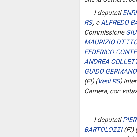
I deputati
ENR
RS
)
e
ALFREDO B
Commissione
GIU
MAURIZIO D'ETT
FEDERICO CONTE
ANDREA COLLETT
GUIDO GERMANO
(FI)
(
Vedi RS
)
inte
Camera, con votaz
I deputati
PIE
BARTOLOZZI
(FI)