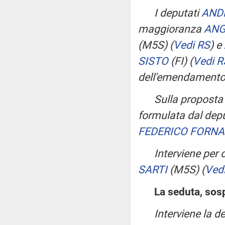
I deputati
AND
maggioranza
ANG
(M5S)
(
Vedi RS
)
e
SISTO
(FI)
(
Vedi R
dell'emendament
Sulla propost
formulata dal depu
FEDERICO FORN
Interviene per
SARTI
(M5S)
(
Ved
La seduta, sosp
Interviene la 