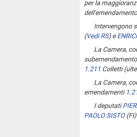
per la maggioranza
dell'emendament
Intervengono su
(
Vedi RS
)
e
ENRIC
La Camera, con
subemendament
1.211
Colletti (ul
La Camera, con 
emendamenti
1.2
I deputati
PIE
PAOLO SISTO
(FI