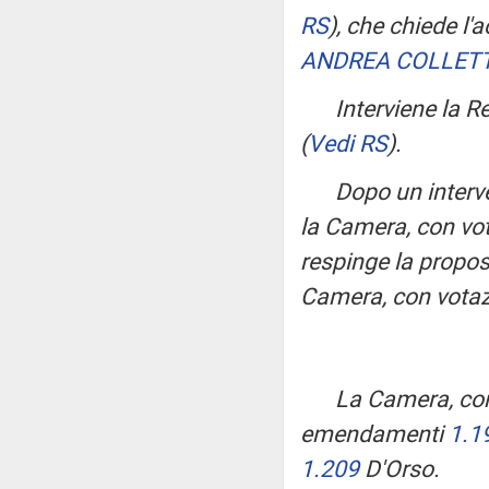
RS
)
, che chiede l
ANDREA COLLETT
Interviene la R
(
Vedi RS
)
.
Dopo un interv
la Camera, con vot
respinge la prop
Camera, con votaz
La Camera, con
emendamenti
1.1
1.209
D'Orso.