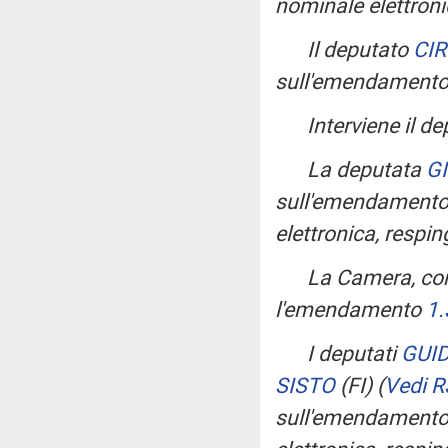
nominale elettroni
Il deputato
CI
sull'emendament
Interviene il d
La deputata
G
sull'emendament
elettronica, respin
La Camera, con
l'emendamento
1.
I deputati
GUI
SISTO
(FI)
(
Vedi R
sull'emendament