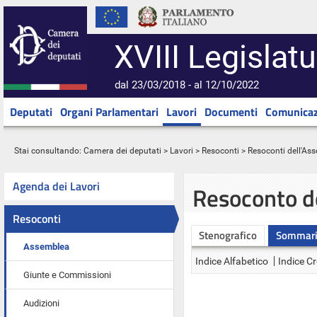
XVIII Legislatu
dal 23/03/2018 - al 12/10/2022
Deputati
Organi Parlamentari
Lavori
Documenti
Comunicaz
Stai consultando:
Camera dei deputati
>
Lavori
>
Resoconti
>
Resoconti dell'As
Agenda dei Lavori
Resoconto d
Resoconti
Stenografico
Sommar
Assemblea
Indice Alfabetico
Indice C
Giunte e Commissioni
Audizioni