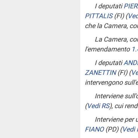
I deputati
PIE
PITTALIS
(FI)
(
Ved
che la Camera, con
La Camera, con
l'emendamento
1.
I deputati
AND
ZANETTIN
(FI)
(
Ve
intervengono sul
Interviene sull'
(
Vedi RS
)
, cui ren
Interviene per
FIANO
(PD)
(
Vedi