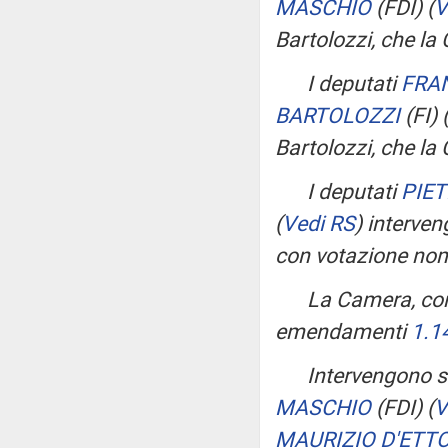
MASCHIO
(FDI)
(
V
Bartolozzi, che la
I deputati
FRA
BARTOLOZZI
(FI)
Bartolozzi, che la
I deputati
PIET
(
Vedi RS
)
interve
con votazione nomi
La Camera, con
emendamenti
1.1
Intervengono 
MASCHIO
(FDI)
(
V
MAURIZIO D'ETT