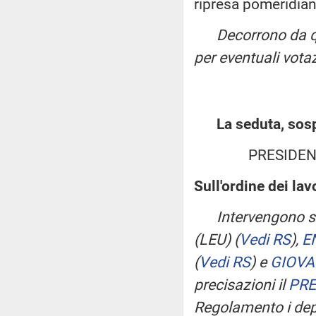
ripresa pomeridian
Decorrono da q
per eventuali votaz
La seduta, sosp
PRESIDEN
Sull'ordine dei la
Intervengono su
(LEU)
(
Vedi RS
)
,
E
(
Vedi RS
)
e
GIOVA
precisazioni il
PRE
Regolamento i de