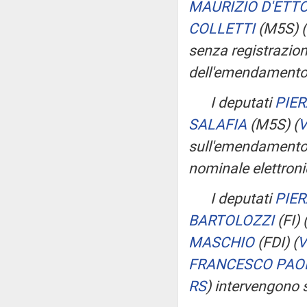
MAURIZIO D'ETT
COLLETTI
(M5S)
(
senza registrazio
dell'emendament
I deputati
PIE
SALAFIA
(M5S)
(
V
sull'emendament
nominale elettroni
I deputati
PIE
BARTOLOZZI
(FI)
MASCHIO
(FDI)
(
V
FRANCESCO PAO
RS
)
intervengono 