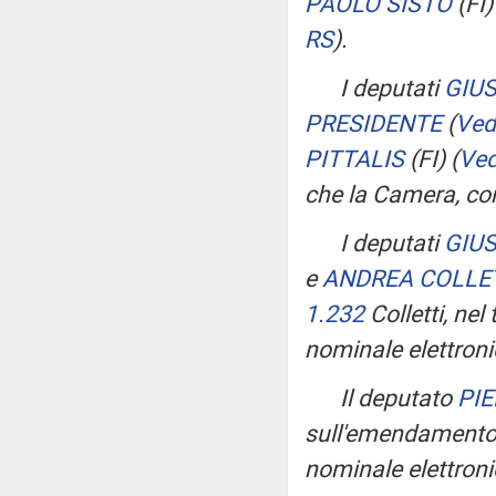
PAOLO SISTO
(FI
RS
)
.
I deputati
GIUS
PRESIDENTE
(
Ved
PITTALIS
(FI)
(
Ved
che la Camera, co
I deputati
GIUS
e
ANDREA COLLE
1.232
Colletti, nel
nominale elettron
Il deputato
PI
sull'emendament
nominale elettroni