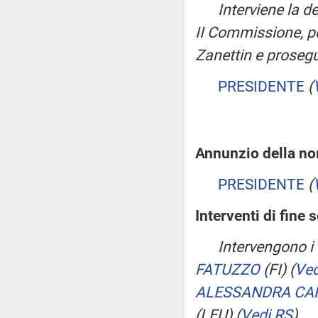
Interviene la 
II Commissione, 
Zanettin e prosegu
PRESIDENTE
(
Annunzio della nom
PRESIDENTE
(
Interventi di fine 
Intervengono i
FATUZZO
(FI)
(
Ved
ALESSANDRA CA
(LEU)
(
Vedi RS
)
.