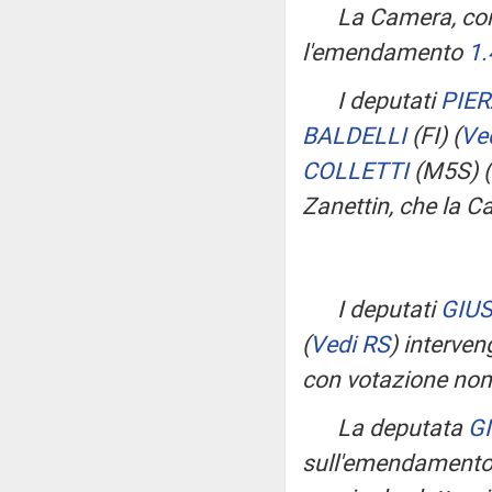
La Camera, con
l'emendamento
1.
I deputati
PIE
BALDELLI
(FI)
(
Ve
COLLETTI
(M5S)
(
Zanettin, che la C
I deputati
GIUS
(
Vedi RS
)
interve
con votazione nomi
La deputata
G
sull'emendament