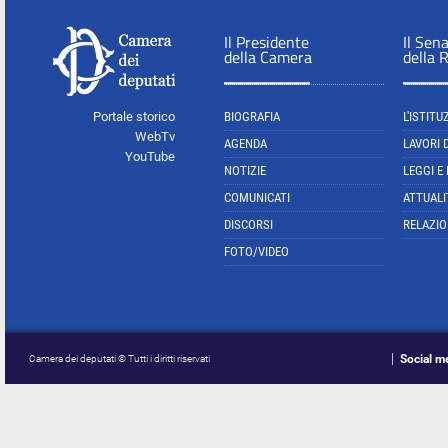
Il Presidente
Il Sen
della Camera
della 
Portale storico
BIOGRAFIA
L'ISTITU
WebTv
AGENDA
LAVORI 
YouTube
NOTIZIE
LEGGI E
COMUNICATI
ATTUALI
DISCORSI
RELAZIO
FOTO/VIDEO
Social m
Camera dei deputati © Tutti i diritti riservati