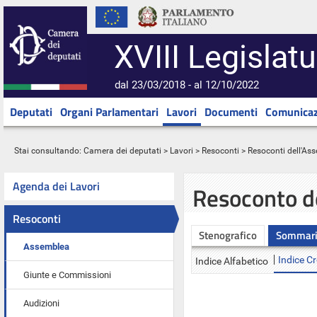
XVIII Legislatu
dal 23/03/2018 - al 12/10/2022
Deputati
Organi Parlamentari
Lavori
Documenti
Comunicaz
Stai consultando:
Camera dei deputati
>
Lavori
>
Resoconti
>
Resoconti dell'As
Agenda dei Lavori
Resoconto d
Resoconti
Stenografico
Sommar
Assemblea
Indice C
Indice Alfabetico
Giunte e Commissioni
Audizioni