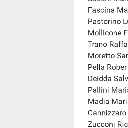
Fascina Mar
Pastorino L
Mollicone Fe
Trano Raffa
Moretto Sar
Pella Robert
Deidda Salva
Pallini Mari
Madia Maria
Cannizzaro 
Zucconi Ric