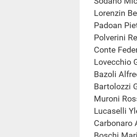
Sodano Mic
Lorenzin Be
Padoan Piet
Polverini Re
Conte Feder
Lovecchio G
Bazoli Alfre
Bartolozzi Gi
Muroni Ross
Lucaselli Yl
Carbonaro A
Boschi Mari