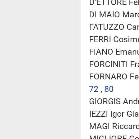
D'ETTORE Feli
DI MAIO Marc
FATUZZO Carlo
FERRI Cosimo
FIANO Emanue
FORCINITI Fr
FORNARO Fede
72
,
80
GIORGIS Andr
IEZZI Igor Gi
MAGI Riccard
MIGLIORE Gen