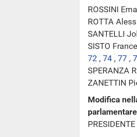
ROSSINI Eman
ROTTA Alessi
SANTELLI Jole
SISTO Frances
72
,
74
,
77
,
SPERANZA Rob
ZANETTIN Pier
Modifica nel
parlamentare
PRESIDENTE 