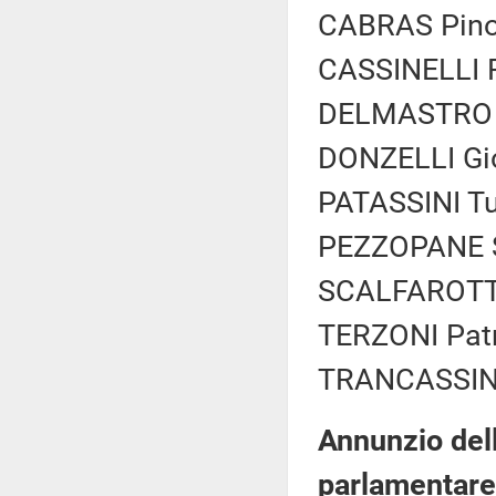
CABRAS Pino 
CASSINELLI Ro
DELMASTRO D
DONZELLI Gio
PATASSINI Tul
PEZZOPANE St
SCALFAROTTO
TERZONI Patr
TRANCASSINI 
Annunzio del
parlamentare 