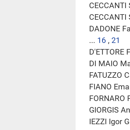
CECCANTI S
CECCANTI S
DADONE Fa
...
16
,
21
D'ETTORE Fe
DI MAIO Mar
FATUZZO Car
FIANO Eman
FORNARO Fe
GIORGIS And
IEZZI Igor G