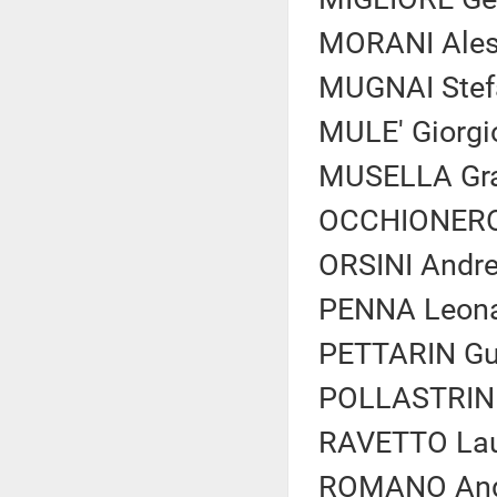
MORANI Aless
MUGNAI Stefa
MULE' Giorgio 
MUSELLA Graz
OCCHIONERO 
ORSINI Andrea
PENNA Leonar
PETTARIN Gui
POLLASTRINI 
RAVETTO Laur
ROMANO Andr