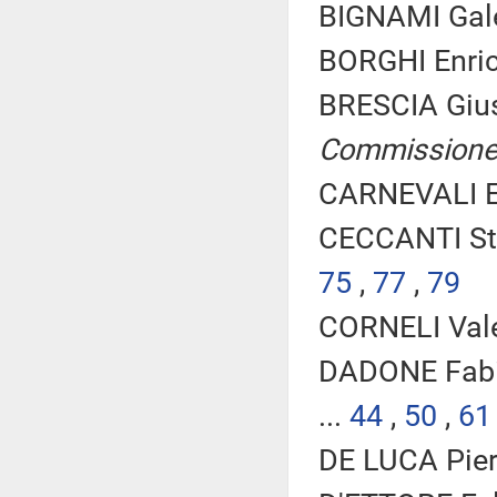
BIGNAMI Galea
BORGHI Enric
BRESCIA Giu
Commission
CARNEVALI El
CECCANTI Ste
75
,
77
,
79
CORNELI Vale
DADONE Fabi
...
44
,
50
,
61
DE LUCA Piero