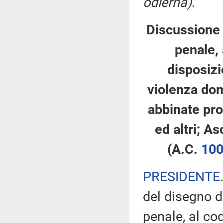
odierna)
.
Discussione 
penale, 
disposizi
violenza dom
abbinate prop
ed altri; As
(A.C.
10
PRESIDENTE
del disegno d
penale, al co