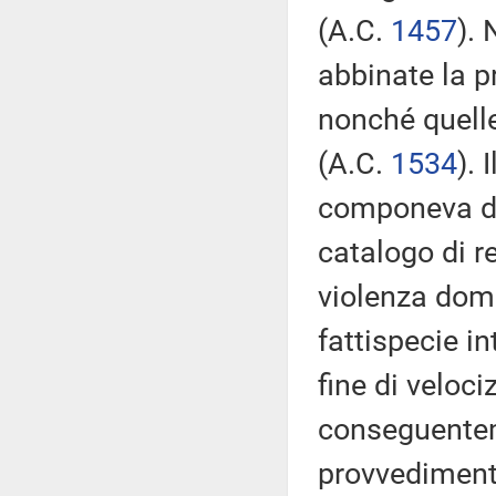
(A.C.
1457
). 
abbinate la p
nonché quelle 
(A.C.
1534
). 
componeva di 
catalogo di re
violenza dome
fattispecie i
fine di veloc
conseguentem
provvedimenti