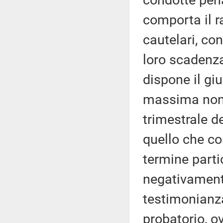
condotte pena
comporta il r
cautelari, co
loro scadenza
dispone il giu
massima non 
trimestrale d
quello che co
termine parti
negativamente
testimonianza
probatorio, o