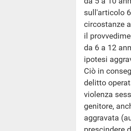
da 5 a 10 ann
sull'articolo 
circostanze a
il provvedime
da 6 a 12 ann
ipotesi aggra
Ciò in conseg
delitto operat
violenza ses
genitore, anc
aggravata (au
prescindere d