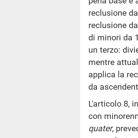
pena base è 
reclusione da
reclusione da
di minori da 
un terzo: div
mentre attual
applica la r
da ascendenti,
L'articolo 8, i
con minorenne
quater
, prev