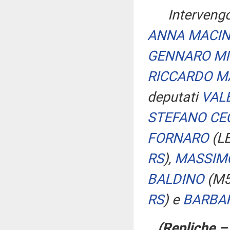
Intervengo
ANNA MACI
GENNARO MI
RICCARDO M
deputati
VAL
STEFANO CE
FORNARO
(L
RS
)
,
MASSIM
BALDINO
(M
RS
)
e
BARBAR
(Repliche –