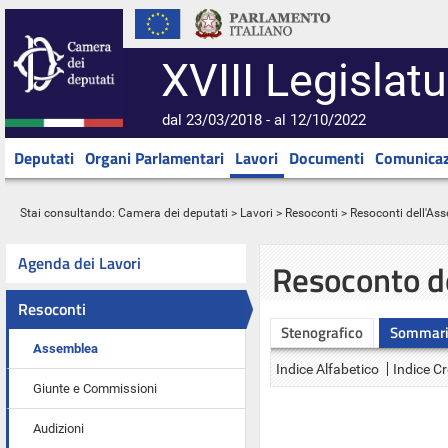
XVIII Legislatu
dal 23/03/2018 - al 12/10/2022
Deputati
Organi Parlamentari
Lavori
Documenti
Comunicaz
Stai consultando:
Camera dei deputati
>
Lavori
>
Resoconti
>
Resoconti dell'As
Agenda dei Lavori
Resoconto d
Resoconti
Stenografico
Sommar
Assemblea
Indice Alfabetico
Indice C
Giunte e Commissioni
Audizioni