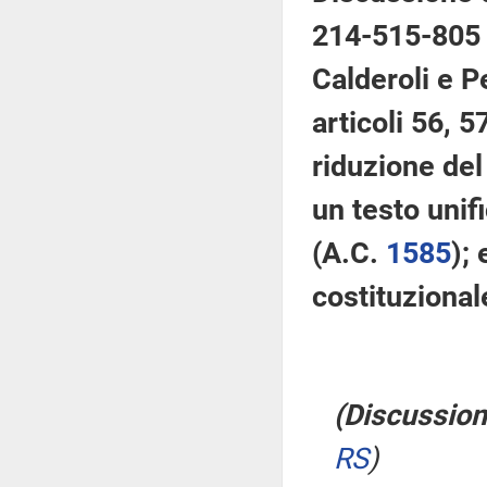
214-515-805 –
Calderoli e P
articoli 56, 5
riduzione del
un testo unif
(A.C.
1585
);
costituzional
(Discussion
RS
)