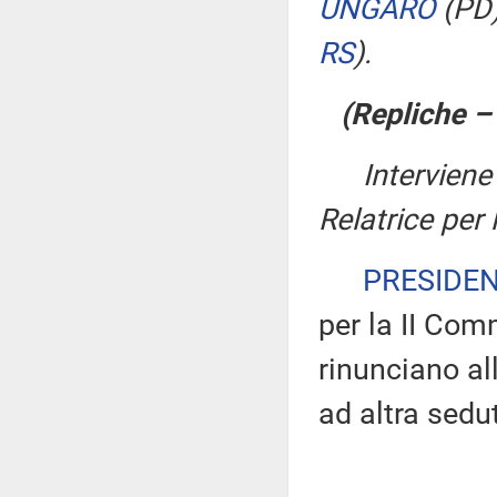
UNGARO
(PD
RS
)
.
(Repliche 
Interviene
Relatrice per
PRESIDE
per la II Com
rinunciano all
ad altra sedu