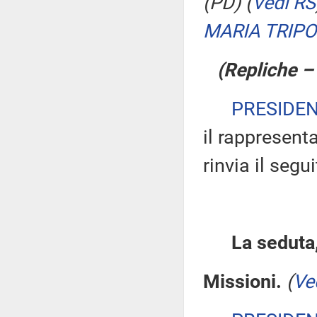
(PD)
(
Vedi RS
MARIA TRIPO
(Repliche –
PRESIDE
il rappresent
rinvia il segu
La seduta,
Missioni.
(
Ve