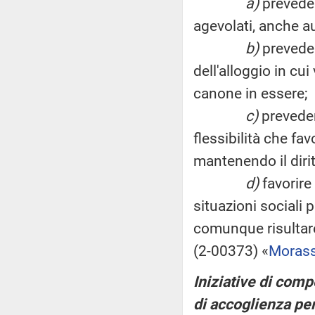
a)
preveder
agevolati, anche a
b)
prevedere
dell'alloggio in cu
canone in essere;
c)
prevedere
flessibilità che fa
mantenendo il dirit
d)
favorire 
situazioni sociali 
comunque risultare
(2-00373) «
Moras
Iniziative di com
di accoglienza per 