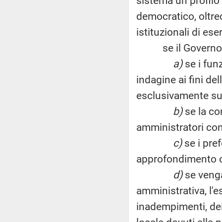
sistema un profilo d
democratico, oltrec
istituzionali di es
se il Governo in
a)
se i fun
indagine ai fini de
esclusivamente sul
b)
se la co
amministratori con 
c)
se i pref
approfondimento o 
d)
se venga
amministrativa, l'e
inadempimenti, dei 