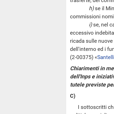
trasferte, dei com
h)
se il Min
commissioni nomin
i)
se, nel c
eccessivo indebita
ricada sulle nuove
dell'interno ed i f
(2-00375) «
Santell
Chiarimenti in me
dell'Inps e iniziat
tutele previste pe
C)
I sottoscritti chi