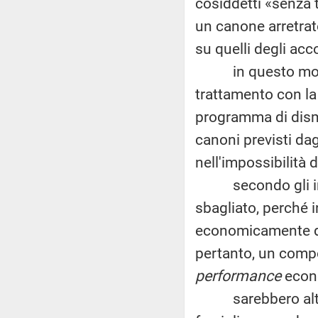
cosiddetti «senza t
un canone arretrato
su quelli degli accor
in questo modo, s
trattamento con la
programma di dismi
canoni previsti dagl
nell'impossibilità d
secondo gli inter
sbagliato, perché 
economicamente da 
pertanto, un comp
performance
econ
sarebbero altre le