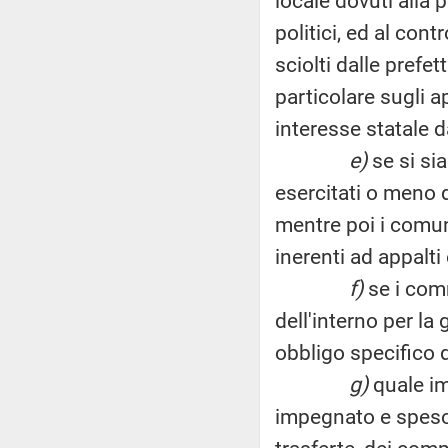
locale dovuti alla 
politici, ed al con
sciolti dalle prefet
particolare sugli ap
interesse statale 
e)
se si sia
esercitati o meno 
mentre poi i comun
inerenti ad appalti 
f)
se i com
dell'interno per la
obbligo specifico 
g)
quale im
impegnato e speso a