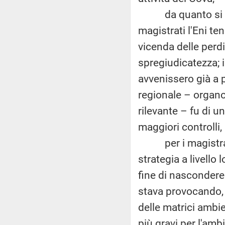
da quanto si app
magistrati l'Eni te
vicenda delle perd
spregiudicatezza; in
avvenissero già a 
regionale – organo 
rilevante – fu di 
maggiori controlli
per i magistrati,
strategia a livello
fine di nascondere
stava provocando,
delle matrici ambi
più gravi per l'am