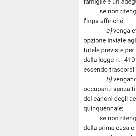
famiglie e un adegu
se non ritenga n
l'Inps affinché:
a)
venga ef
opzione inviate agli
tutele previste per
della legge n. 410
essendo trascorsi 
b)
vengano 
occupanti senza tit
dei canoni degli ac
quinquennale;
se non ritenga opp
della prima casa e l