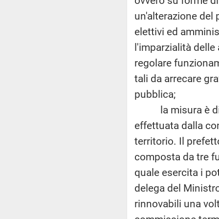
ovvero su forme di
un'alterazione del
elettivi ed ammini
l'imparzialità dell
regolare funzioname
tali da arrecare gr
pubblica;
la misura è di tip
effettuata dalla c
territorio. Il pref
composta da tre fu
quale esercita i po
delega del Ministro
rinnovabili una vol