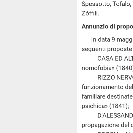
Spessotto, Tofalo, 
Zóffili.
Annunzio di propo
In data 9 maggio 
seguenti proposte d
CASA ED ALTRI: «D
nomofobia» (1840)
RIZZO NERVO ed al
funzionamento delle
familiare destinate 
psichica» (1841);
D'ALESSANDRO e L
propagazione del c