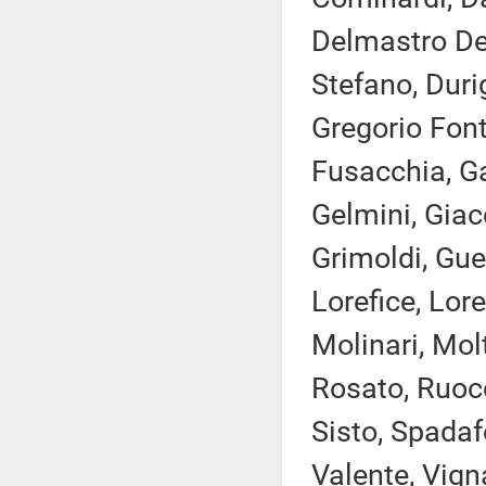
Delmastro Del
Stefano, Durig
Gregorio Font
Fusacchia, Ga
Gelmini, Giacc
Grimoldi, Guer
Lorefice, Lor
Molinari, Molt
Rosato, Ruocc
Sisto, Spadaf
Valente, Vigna