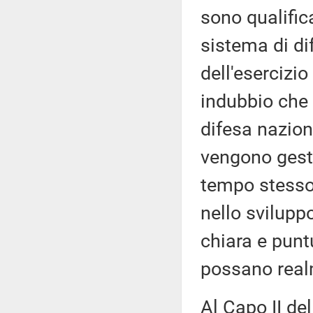
sono qualifica
sistema di di
dell'esercizio
indubbio che 
difesa nazion
vengono gesti
tempo stesso
nello svilupp
chiara e punt
possano realm
Al Capo II d