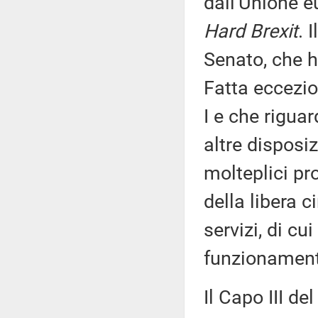
dall'Unione e
Hard Brexit
. 
Senato, che h
Fatta eccezion
I e che rigua
altre disposiz
molteplici pro
della libera c
servizi, di cui
funzionament
Il Capo III de