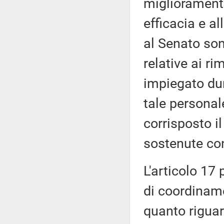
miglioramento
efficacia e a
al Senato son
relative ai r
impiegato dur
tale personale
corrisposto il
sostenute con 
L'articolo 17
di coordiname
quanto riguard