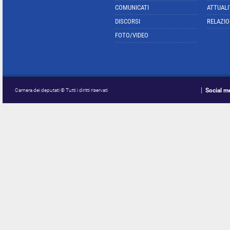
COMUNICATI
ATTUALI
DISCORSI
RELAZIO
FOTO/VIDEO
Social m
Camera dei deputati © Tutti i diritti riservati