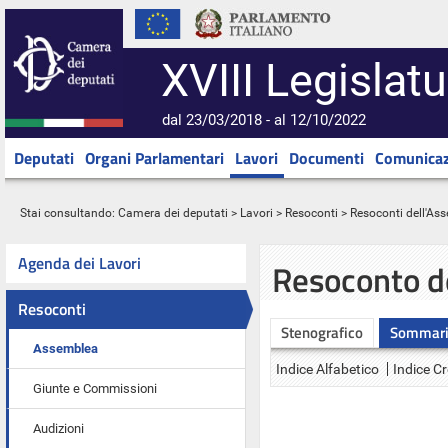
XVIII Legislatu
dal 23/03/2018 - al 12/10/2022
Deputati
Organi Parlamentari
Lavori
Documenti
Comunicaz
Stai consultando:
Camera dei deputati
>
Lavori
>
Resoconti
>
Resoconti dell'As
Agenda dei Lavori
Resoconto d
Resoconti
Stenografico
Sommar
Assemblea
Indice Alfabetico
Indice C
Giunte e Commissioni
Audizioni