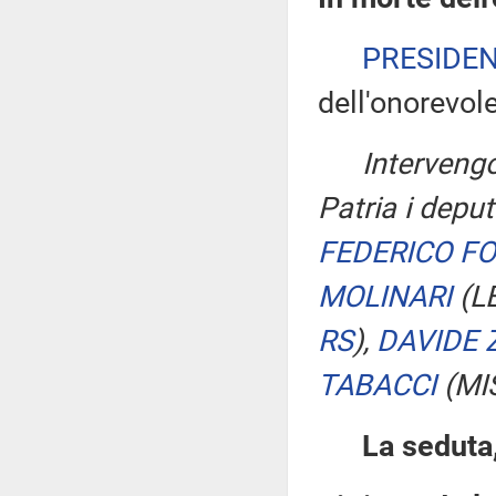
PRESIDE
dell'onorevo
Intervengo
Patria i depu
FEDERICO F
MOLINARI
(L
RS
)
,
DAVIDE 
TABACCI
(MI
La seduta,