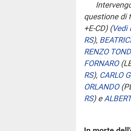
Intervengo
questione di 
+E-CD)
(
Vedi
RS
)
,
BEATRIC
RENZO TON
FORNARO
(L
RS
)
,
CARLO 
ORLANDO
(P
RS
)
e
ALBERT
In morte dell