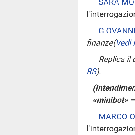
SARA MO
l'interrogazio
GIOVANNI
finanze
(
Vedi 
Replica il
RS
)
.
(Intendiment
«minibot» –
MARCO 
l'interrogazio