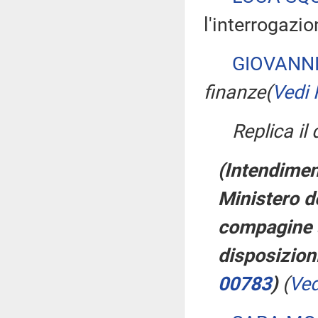
l'interrogazio
GIOVANNI
finanze
(
Vedi 
Replica il
(Intendiment
Ministero de
compagine az
disposizion
00783
)
(
Ved