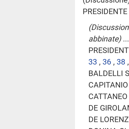
(Discussione)
PRESIDENTE 
(Discussione
abbinate)
..
PRESIDENTE
33
,
36
,
38
BALDELLI Si
CAPITANIO 
CATTANEO A
DE GIROLAM
DE LORENZI