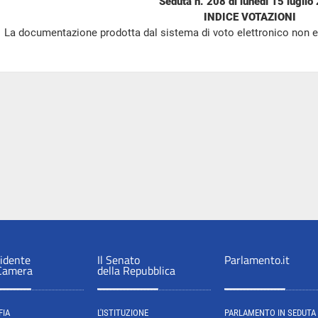
Seduta n. 208 di lunedì 15 luglio
INDICE VOTAZIONI
La documentazione prodotta dal sistema di voto elettronico non e
sidente
Il Senato
Parlamento.it
 Camera
della Repubblica
FIA
L'ISTITUZIONE
PARLAMENTO IN SEDUTA