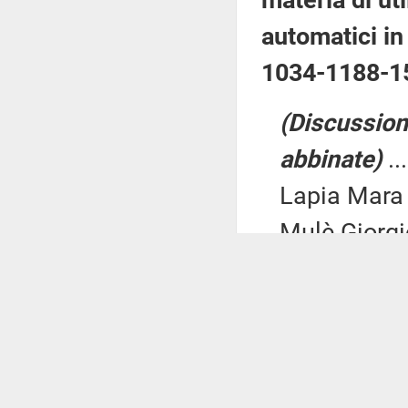
materia di uti
automatici in
1034-1188-1
(Discussion
abbinate)
..
Lapia Mara 
Mulè Giorgio
Bartolazzi 
Misiti Car
Novelli Robe
Frassinetti 