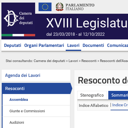
XVIII Legislatu
dal 23/03/2018 - al 12/10/2022
Deputati
Organi Parlamentari
Lavori
Documenti
Comunicaz
Stai consultando:
Camera dei deputati
>
Lavori
>
Resoconti
>
Resoconti dell'As
Agenda dei Lavori
Resoconto d
Resoconti
Stenografico
Sommar
Assemblea
Indice C
Indice Alfabetico
Giunte e Commissioni
Audizioni