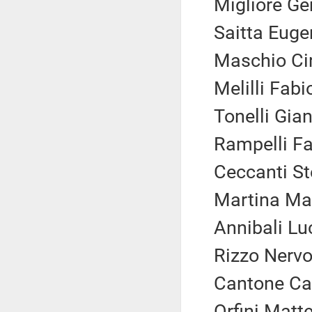
Migliore Ge
Saitta Euge
Maschio Cir
Melilli Fabi
Tonelli Gian
Rampelli Fab
Ceccanti St
Martina Mau
Annibali Luc
Rizzo Nervo
Cantone Car
Orfini Matte