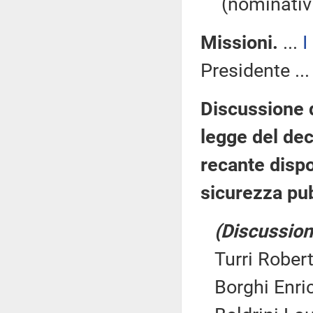
(nominativi
Missioni.
...
I
Presidente ..
Discussione 
legge del dec
recante dispo
sicurezza pub
(Discussion
Turri Rober
Borghi Enric