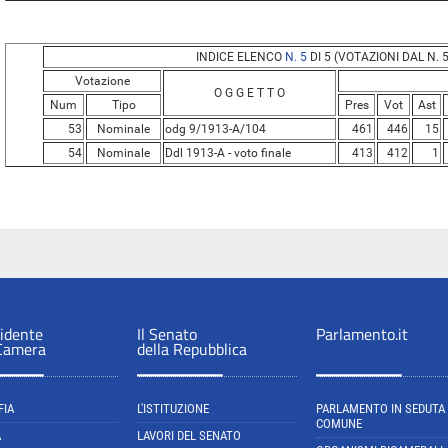
INDICE ELENCO
N. 5
DI 5 (VOTAZIONI DAL N. 5
Votazione
O G G E T T O
Num
Tipo
Pres
Vot
Ast
53
Nominale
odg 9/1913-A/104
461
446
15
54
Nominale
Ddl 1913-A - voto finale
413
412
1
sidente
Il Senato
Parlamento.it
 Camera
della Repubblica
FIA
L'ISTITUZIONE
PARLAMENTO IN SEDUTA
COMUNE
A
LAVORI DEL SENATO