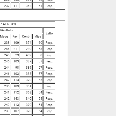
237
111
362
61
Resp.
7 AL N. 39)
Risultato
Esito
Magg
Fav
Contr
Miss
238
100
374
60
Resp.
246
211
280
58
Resp.
246
29
462
58
Resp.
246
103
387
57
Resp.
244
98
389
57
Resp.
246
103
388
57
Resp.
242
113
370
56
Resp.
236
109
361
55
Resp.
241
112
368
54
Resp.
242
143
340
54
Resp.
242
113
370
54
Resp.
239
107
370
54
Resp.