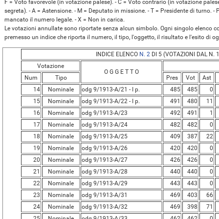
F = Voto favorevole (in votazione palese). - C = Voto contrario (in votazione palese
segreta). - A = Astensione. - M = Deputato in missione. - T = Presidente di turno. -
mancato il numero legale. - X = Non in carica.
Le votazioni annullate sono riportate senza alcun simbolo. Ogni singolo elenco con
premesso un indice che riporta il numero, il tipo, l'oggetto, il risultato e l'esito di 
INDICE ELENCO
N. 2
DI 5 (VOTAZIONI DAL N. 1
Votazione
O G G E T T O
Num
Tipo
Pres
Vot
Ast
14
Nominale
odg 9/1913-A/21 - I p.
485
485
0
15
Nominale
odg 9/1913-A/22 - I p.
491
480
11
16
Nominale
odg 9/1913-A/23
492
491
1
17
Nominale
odg 9/1913-A/24
482
482
0
18
Nominale
odg 9/1913-A/25
409
387
22
19
Nominale
odg 9/1913-A/26
420
420
0
20
Nominale
odg 9/1913-A/27
426
426
0
21
Nominale
odg 9/1913-A/28
440
440
0
22
Nominale
odg 9/1913-A/29
443
443
0
23
Nominale
odg 9/1913-A/31
469
403
66
24
Nominale
odg 9/1913-A/32
469
398
71
25
Nominale
odg 9/1913-A/33
462
462
0