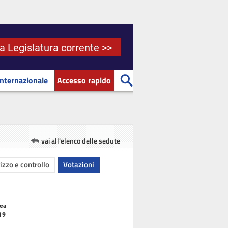
la Legislatura corrente >>
Internazionale
Accesso rapido
vai all'elenco delle sedute
rizzo e controllo
Votazioni
lea
019