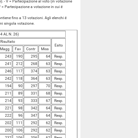
). - V = Partecipazione al voto (in votazione
 P = Partecipazione a votazione in cui é
tiene fino a 13 votazioni. Agli elenchi é
ogni singola votazione.
4 AL N. 26)
Risultato
Esito
Magg
Fav
Contr
Miss
243
190
295
64
Resp.
241
212
268
63
Resp.
246
117
374
63
Resp.
242
118
364
63
Resp.
194
90
297
70
Resp.
211
89
331
68
Resp.
214
93
333
67
Resp.
221
98
342
64
Resp.
222
96
347
64
Resp.
202
111
292
62
Resp.
200
106
292
62
Resp.
232
106
356
62
Resp.