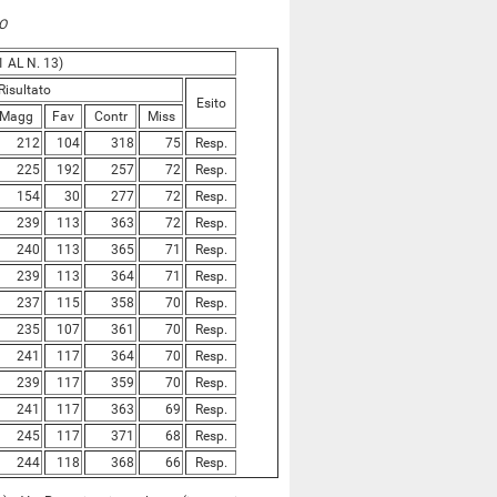
O
 AL N. 13)
Risultato
Esito
Magg
Fav
Contr
Miss
212
104
318
75
Resp.
225
192
257
72
Resp.
154
30
277
72
Resp.
239
113
363
72
Resp.
240
113
365
71
Resp.
239
113
364
71
Resp.
237
115
358
70
Resp.
235
107
361
70
Resp.
241
117
364
70
Resp.
239
117
359
70
Resp.
241
117
363
69
Resp.
245
117
371
68
Resp.
244
118
368
66
Resp.