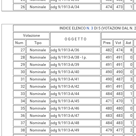
26
Nominale
odg 9/1913-A/34
474
473
1
INDICE ELENCO
N. 3
DI 5 (VOTAZIONI DAL N. 2
Votazione
O G G E T T O
Num
Tipo
Pres
Vot
Ast
27
Nominale
odg 9/1913-A/36
482
474
8
28
Nominale
odg 9/1913-A/38 - I p.
491
491
0
29
Nominale
odg 9/1913-A/39
491
491
0
30
Nominale
odg 9/1913-A/40
490
490
0
31
Nominale
odg 9/1913-A/41
490
487
3
32
Nominale
odg 9/1913-A/42
491
491
0
33
Nominale
odg 9/1913-A/44
484
483
1
34
Nominale
odg 9/1913-A/45
471
470
1
35
Nominale
odg 9/1913-A/46
480
480
0
36
Nominale
odg 9/1913-A/47
483
483
0
37
Nominale
odg 9/1913-A/48
484
483
1
38
Nominale
odg 9/1913-A/49
479
477
2