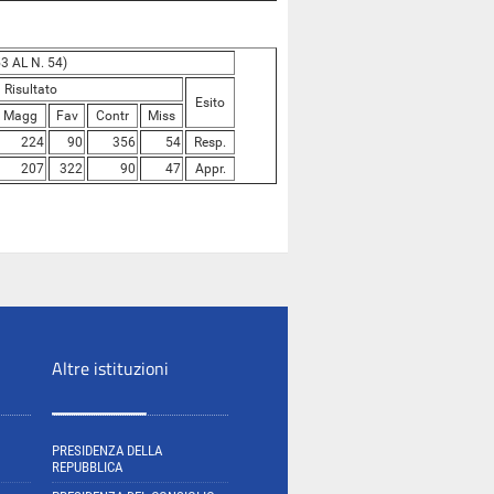
3 AL N. 54)
Risultato
Esito
Magg
Fav
Contr
Miss
224
90
356
54
Resp.
207
322
90
47
Appr.
Altre istituzioni
PRESIDENZA DELLA
REPUBBLICA