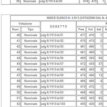
39
Nominale
odg 9/1913-A/50
474
473
1
INDICE ELENCO
N. 4
DI 5 (VOTAZIONI DAL N. 4
Votazione
R
O G G E T T O
Num
Tipo
Pres
Vot
Ast
M
40
Nominale
odg 9/1913-A/51
477
476
1
41
Nominale
odg 9/1913-A/52
475
473
2
42
Nominale
odg 9/1913-A/53
481
480
1
43
Nominale
odg 9/1913-A/55
481
480
1
44
Nominale
odg 9/1913-A/56
469
385
84
45
Nominale
odg 9/1913-A/57
472
435
37
46
Nominale
odg 9/1913-A/58
468
465
3
47
Nominale
odg 9/1913-A/59
473
460
13
48
Nominale
odg 9/1913-A/60
484
480
4
49
Nominale
odg 9/1913-A/62
473
472
1
50
Nominale
odg 9/1913-A/63
468
466
2
51
Nominale
odg 9/1913-A/65
450
365
85
52
Nominale
odg 9/1913-A/103
455
426
29