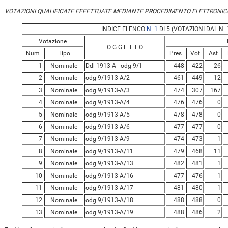
VOTAZIONI QUALIFICATE EFFETTUATE MEDIANTE PROCEDIMENTO ELETTRONIC
INDICE ELENCO
N. 1
DI 5 (VOTAZIONI DAL N. 1
Votazione
O G G E T T O
Num
Tipo
Pres
Vot
Ast
1
Nominale
Ddl 1913-A - odg 9/1
448
422
26
2
Nominale
odg 9/1913-A/2
461
449
12
3
Nominale
odg 9/1913-A/3
474
307
167
4
Nominale
odg 9/1913-A/4
476
476
0
5
Nominale
odg 9/1913-A/5
478
478
0
6
Nominale
odg 9/1913-A/6
477
477
0
7
Nominale
odg 9/1913-A/9
474
473
1
8
Nominale
odg 9/1913-A/11
479
468
11
9
Nominale
odg 9/1913-A/13
482
481
1
10
Nominale
odg 9/1913-A/16
477
476
1
11
Nominale
odg 9/1913-A/17
481
480
1
12
Nominale
odg 9/1913-A/18
488
488
0
13
Nominale
odg 9/1913-A/19
488
486
2