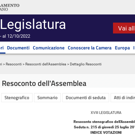
 Legislatura
Vai al
- al 12/10/2022
ri
Documenti
Comunicazione
Conoscere la Camera
Europa
ri
>
Resoconti
>
Resoconti dell'Assemblea
> Dettaglio Resoconti
Resoconto dell'Assemblea
Stenografico
Sommario
Documenti di seduta
Atti di indi
XVIII LEGISLATURA
Resoconto stenografico dell'Assemb
Seduta n. 215 di giovedì 25 luglio 2
INDICE VOTAZIONI