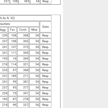
237
108
365
54
Resp.
0 AL N. 52)
isultato
Esito
agg
Fav
Contr
Miss
239
108
368
54
Resp.
237
108
365
54
Resp.
241
107
373
54
Resp.
241
111
369
54
Resp.
193
16
369
54
Resp.
218
114
321
54
Resp.
233
97
368
54
Resp.
231
189
271
54
Resp.
241
99
381
54
Resp.
237
95
377
54
Resp.
234
75
391
54
Resp.
183
87
278
54
Resp.
214
99
327
54
Resp.