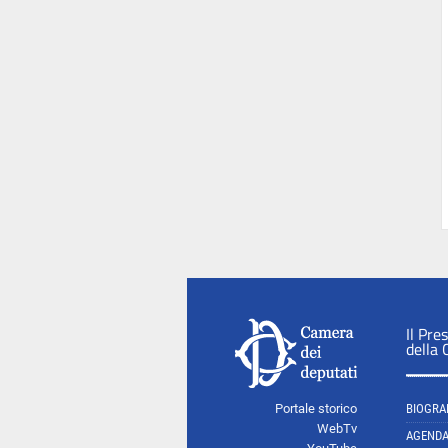
Il Pre
della
Portale storico
BIOGRA
WebTv
AGEND