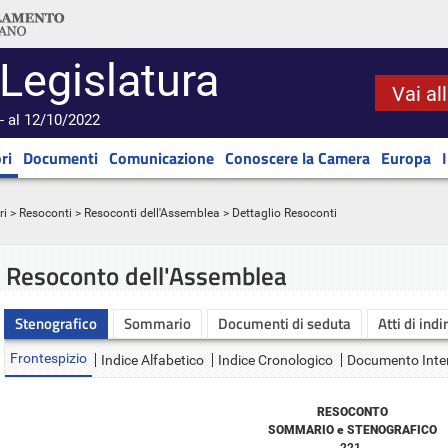
 Legislatura
Vai al
- al 12/10/2022
ri
Documenti
Comunicazione
Conoscere la Camera
Europa
ri
>
Resoconti
>
Resoconti dell'Assemblea
> Dettaglio Resoconti
Resoconto dell'Assemblea
Stenografico
Sommario
Documenti di seduta
Atti di indi
Frontespizio
Indice Alfabetico
Indice Cronologico
Documento Inte
RESOCONTO
SOMMARIO e STENOGRAFICO