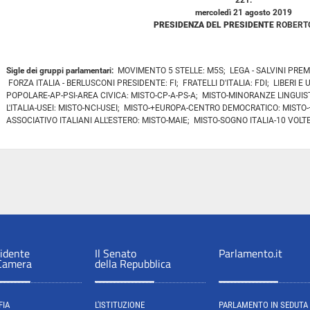
221.
mercoledì 21 agosto 2019
PRESIDENZA DEL PRESIDENTE
ROBERTO
Sigle dei gruppi parlamentari:
MOVIMENTO 5 STELLE: M5S; LEGA - SALVINI PREM
FORZA ITALIA - BERLUSCONI PRESIDENTE: FI; FRATELLI D'ITALIA: FDI; LIBERI E
POPOLARE-AP-PSI-AREA CIVICA: MISTO-CP-A-PS-A; MISTO-MINORANZE LINGUIST
L'ITALIA-USEI: MISTO-NCI-USEI; MISTO-+EUROPA-CENTRO DEMOCRATICO: MISTO
ASSOCIATIVO ITALIANI ALL'ESTERO: MISTO-MAIE; MISTO-SOGNO ITALIA-10 VOLTE
sidente
Il Senato
Parlamento.it
 Camera
della Repubblica
FIA
L'ISTITUZIONE
PARLAMENTO IN SEDUTA