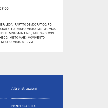
 FICO
IER: LEGA; PARTITO DEMOCRATICO: PD;
 UGUALI: LEU; MISTO: MISTO; MISTO-CIVICA
ICHE: MISTO-MIN.LING.; MISTO-NOI CON
-+E-CD; MISTO-MAIE - MOVIMENTO
 MEGLIO: MISTO-SI-10VM.
Altre istituzioni
PRESIDENZA DELLA