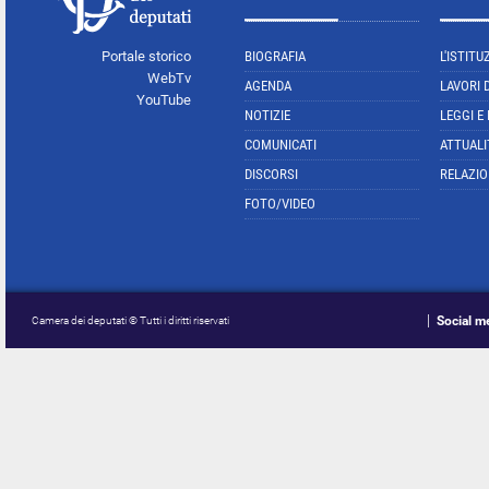
Portale storico
BIOGRAFIA
L'ISTITU
WebTv
AGENDA
LAVORI 
YouTube
NOTIZIE
LEGGI E
COMUNICATI
ATTUALI
DISCORSI
RELAZIO
FOTO/VIDEO
Social m
Camera dei deputati © Tutti i diritti riservati