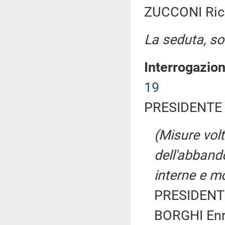
ZUCCONI Ricc
La seduta, sos
Interrogazio
19
PRESIDENTE 
(Misure vol
dell'abband
interne e m
PRESIDENTE
BORGHI Enri