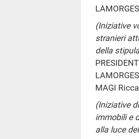
LAMORGESE
(Iniziative v
stranieri at
della stipul
PRESIDENTE
LAMORGESE
MAGI Riccar
(Iniziative 
immobili e d
alla luce de