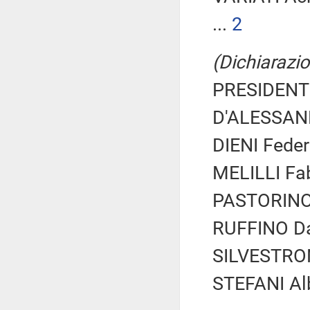
...
2
(Dichiarazio
PRESIDENTE
D'ALESSAND
DIENI Feder
MELILLI Fab
PASTORINO 
RUFFINO Dan
SILVESTRONI
STEFANI Alb