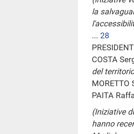
la salvaguar
l'accessibil
...
28
PRESIDENTE
COSTA Serg
del territor
MORETTO Sa
PAITA Raffae
(Iniziative 
hanno recen