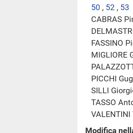
50
,
52
,
53
CABRAS Pin
DELMASTRO 
FASSINO Pie
MIGLIORE Ge
PALAZZOTTO
PICCHI Gugl
SILLI Giorgi
TASSO Anto
VALENTINI V
Modifica nel