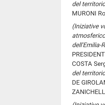
del territor
MURONI Ros
(Iniziative 
atmosferico,
dell'Emilia
PRESIDENTE
COSTA Serg
del territor
DE GIROLAM
ZANICHELLI
(Iniziative 