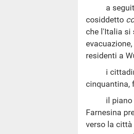
a seguito de
cosiddetto
co
che l'Italia s
evacuazione, 
residenti a W
i cittadini
cinquantina, fr
il piano di
Farnesina pr
verso la citt