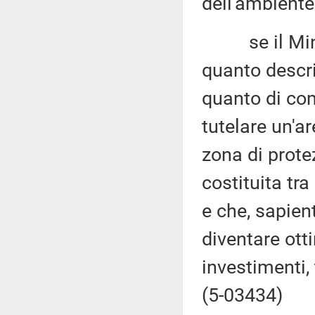
dell'ambiente
se il Minist
quanto descri
quanto di com
tutelare un'a
zona di protez
costituita tra
e che, sapien
diventare ott
investimenti,
(5-03434)