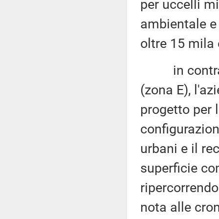
per uccelli m
ambientale e 
oltre 15 mila 
in contrada 
(zona E), l'a
progetto per 
configurazio
urbani e il r
superficie co
ripercorrendo 
nota alle cro