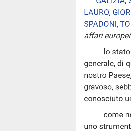
GALIZIA
,
LAURO
,
GIO
SPADONI
,
TO
affari europei
lo stato del
generale, di q
nostro Paese,
gravoso, sebb
conosciuto u
come noto, 
uno strumento