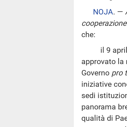
NOJA
. —
cooperazione 
che:
il 9 aprile 
approvato la
Governo
pro
iniziative co
sedi istituzio
panorama brev
qualità di Pa