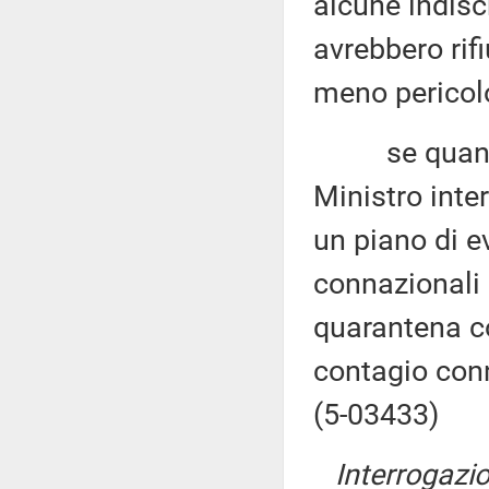
alcune indisc
avrebbero rif
meno pericol
se quanto so
Ministro inte
un piano di e
connazionali
quarantena col
contagio con
(5-03433)
Interrogazio