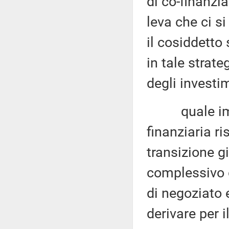
di co-finanzi
leva che ci s
il cosiddetto
in tale strat
degli investi
quale impa
finanziaria r
transizione g
complessivo d
di negoziato 
derivare per i