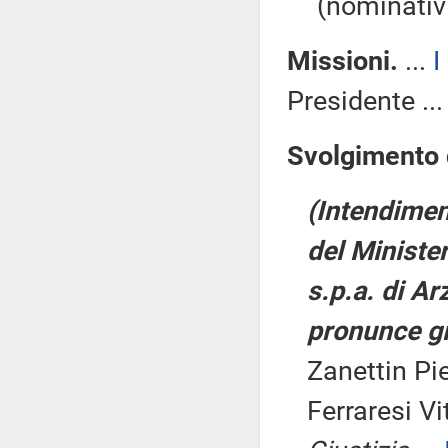
(nominativi
Missioni.
...
I
Presidente ..
Svolgimento d
(Intendiment
del Minister
s.p.a. di Ar
pronunce giu
Zanettin Pie
Ferraresi Vi