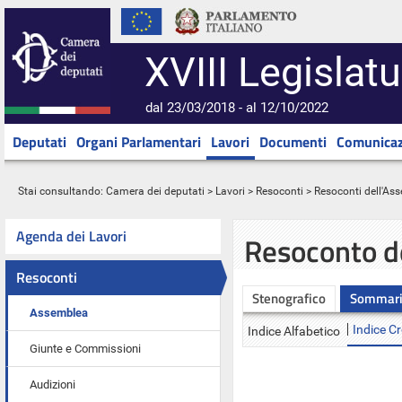
XVIII Legislatu
dal 23/03/2018 - al 12/10/2022
Deputati
Organi Parlamentari
Lavori
Documenti
Comunicaz
Stai consultando:
Camera dei deputati
>
Lavori
>
Resoconti
>
Resoconti dell'As
Agenda dei Lavori
Resoconto d
Resoconti
Stenografico
Sommar
Assemblea
Indice C
Indice Alfabetico
Giunte e Commissioni
Audizioni