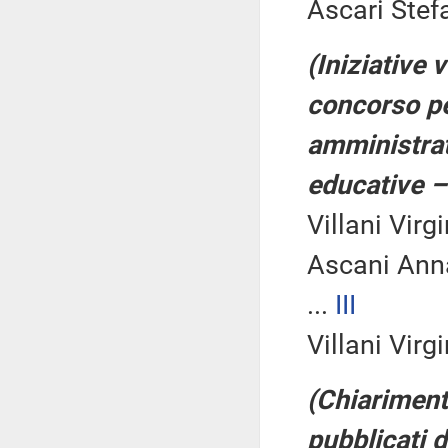
Ascari Stef
(Iniziative 
concorso per
amministrati
educative – 
Villani Virg
Ascani Ann
...
III
Villani Virg
(Chiariment
pubblicati d