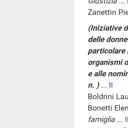
Giustizia
...
Zanettin Pie
(Iniziative 
delle donne 
particolare
organismi d
e alle nomin
n. )
...
II
Boldrini Lau
Bonetti Ele
famiglia
...
I