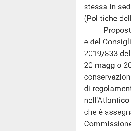
stessa in se
(Politiche de
Proposta di
e del Consigl
2019/833 del 
20 maggio 201
conservazione
di regolament
nell'Atlantic
che è assegna
Commissione 