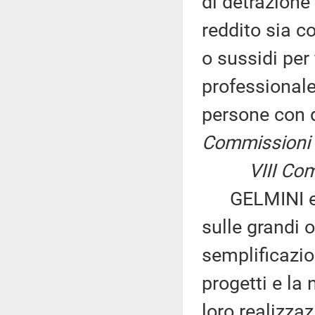
di detrazione p
reddito sia c
o sussidi per
professionale 
persone con d
Commissioni I,
VIII Co
GELMINI ed a
sulle grandi 
semplificazio
progetti e la
loro realizza