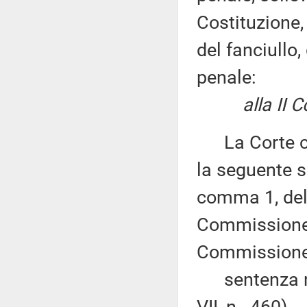
Costituzione, 
del fanciullo
penale:
alla II Com
La Corte cos
la seguente s
comma 1, del 
Commissione 
Commissione (
sentenza n. 
VII, n. 460),