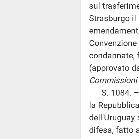
sul trasferim
Strasburgo il
emendamento 
Convenzione 
condannate, 
(approvato d
Commissioni I,
S. 1084. – «
la Repubblica
dell'Uruguay 
difesa, fatto