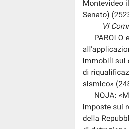
Montevideo i
Senato) (252
VI Comm
PAROLO ed al
all'applicazi
immobili sui 
di riqualifica
sismico» (24
NOJA: «Modif
imposte sui re
della Repubbl