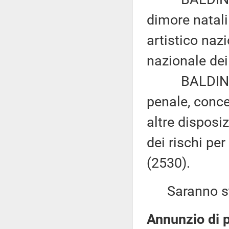
dimore natali 
artistico naz
nazionale dei
BALDINI: «M
penale, conce
altre disposi
dei rischi pe
(2530).
Saranno sta
Annunzio di p