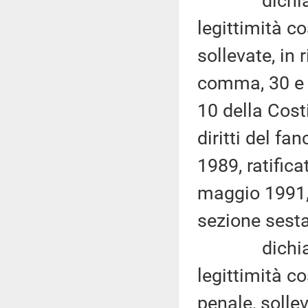
dichiara in
legittimità co
sollevate, in r
comma, 30 e 3
10 della Cost
diritti del fa
1989, ratifica
maggio 1991, 
sezione sesta
dichiara in
legittimità co
penale, sollev