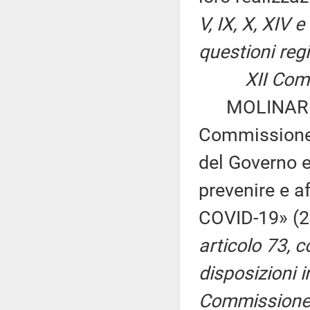
V, IX, X, XIV
questioni regi
XII Comm
MOLINARI ed 
Commissione 
del Governo e
prevenire e a
COVID-19» (
articolo 73, 
disposizioni i
Commissione p