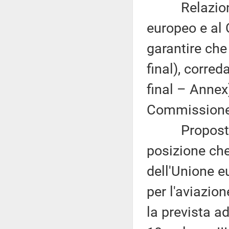
Relazione d
europeo e al 
garantire ch
final), corre
final – Annex
Commissione 
Proposta di 
posizione ch
dell'Unione e
per l'aviazio
la prevista 