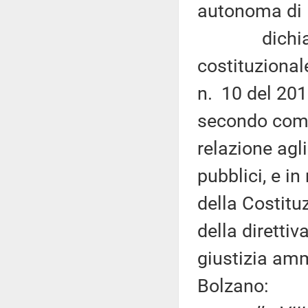
autonoma di 
dichiara no
costituzional
n. 10 del 2018
secondo com
relazione agl
pubblici, e i
della Costituz
della diretti
giustizia amm
Bolzano: