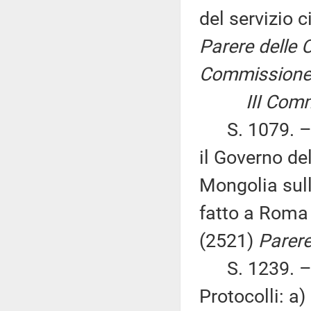
del servizio c
Parere delle C
Commissione p
III Comm
S. 1079. – «
il Governo de
Mongolia sull
fatto a Roma
(2521)
Parere
S. 1239. – «
Protocolli: a