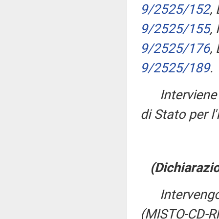
9/2525/152
,
9/2525/155
,
9/2525/176
,
9/2525/189
.
Intervien
di Stato per l'
(Dichiarazio
Interveng
(MISTO-CD-RI