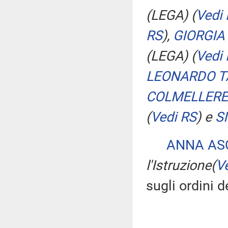
(LEGA)
(
Vedi
RS
)
,
GIORGIA 
(LEGA)
(
Vedi
LEONARDO T
COLMELLERE
(
Vedi RS
)
e
S
ANNA AS
l'Istruzione
(
V
sugli ordini d