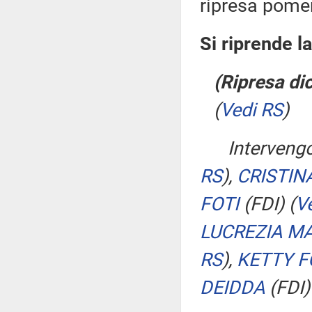
ripresa pomer
Si riprende l
(Ripresa dic
(
Vedi RS
)
Interveng
RS
)
,
CRISTIN
FOTI
(FDI)
(
V
LUCREZIA M
RS
)
,
KETTY F
DEIDDA
(FDI