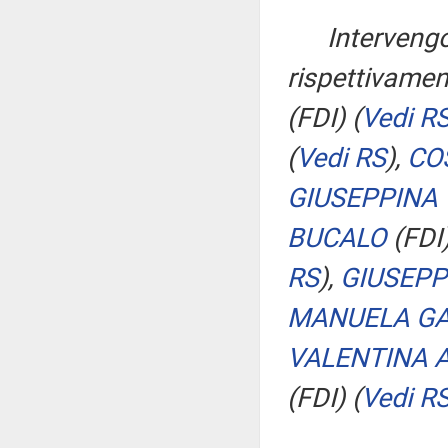
Intervengo
rispettivament
(FDI)
(
Vedi R
(
Vedi RS
)
,
CO
GIUSEPPINA
BUCALO
(FDI
RS
)
,
GIUSEPP
MANUELA GA
VALENTINA 
(FDI)
(
Vedi R