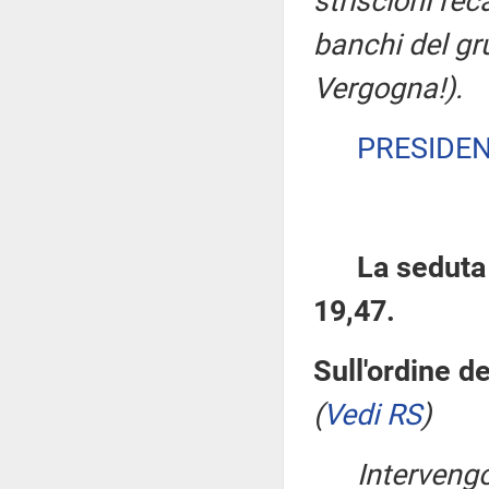
striscioni rec
banchi del gr
Vergogna!).
PRESIDE
La seduta 
19,47.
Sull'ordine d
(
Vedi RS
)
Interveng