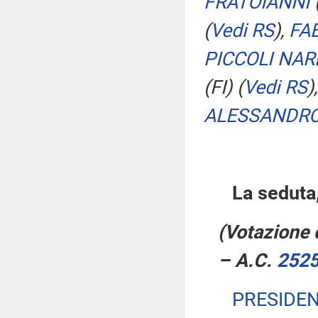
FRATOIANNI
(
Vedi RS
)
,
FA
PICCOLI NAR
(FI)
(
Vedi RS
)
ALESSANDRO
La seduta,
(Votazione d
– A.C.
252
PRESIDE