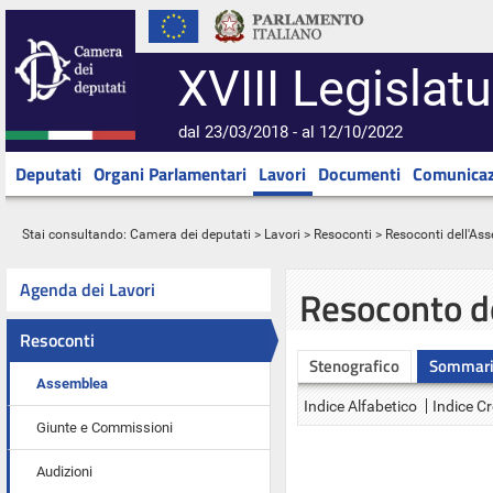
XVIII Legislatu
dal 23/03/2018 - al 12/10/2022
Deputati
Organi Parlamentari
Lavori
Documenti
Comunicaz
Stai consultando:
Camera dei deputati
>
Lavori
>
Resoconti
>
Resoconti dell'As
Agenda dei Lavori
Resoconto d
Resoconti
Stenografico
Sommar
Assemblea
Indice Alfabetico
Indice C
Giunte e Commissioni
Audizioni