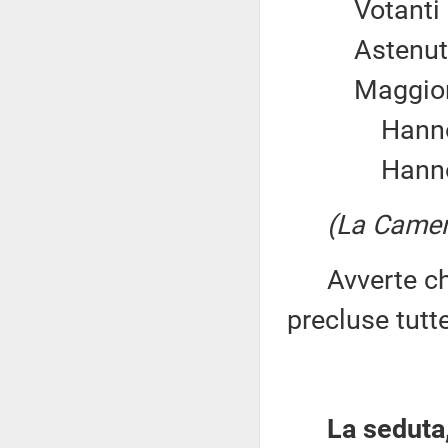
Votan
Asten
Maggio
Hanno v
Hanno v
(La Camer
Avverte che
precluse tutt
La seduta,