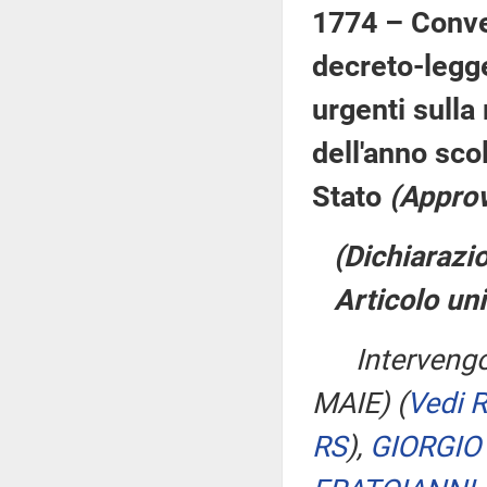
1774 – Conver
decreto-legge
urgenti sulla
dell'anno sco
Stato
(Approv
(Dichiarazio
Articolo un
Interveng
MAIE)
(
Vedi 
RS
)
,
GIORGIO 