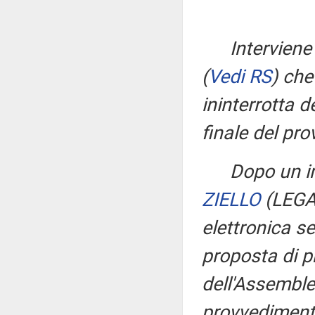
Interviene
(
Vedi RS
)
che 
ininterrotta d
finale del pr
Dopo un i
ZIELLO
(LEG
elettronica s
proposta di pr
dell'Assemblea
provvediment