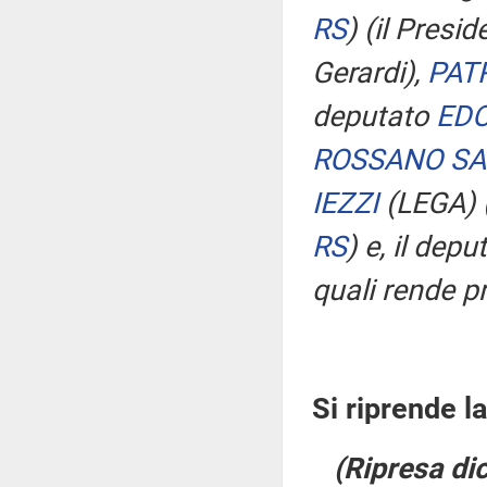
RS
)
(il Presid
Gerardi),
PAT
deputato
EDO
ROSSANO S
IEZZI
(LEGA)
RS
)
e, il depu
quali rende pr
Si riprende l
(Ripresa di