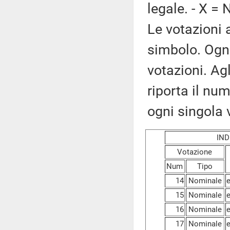
legale. - X = 
Le votazioni 
simbolo. Ogni
votazioni. Ag
riporta il nume
ogni singola 
IN
Votazione
Num
Tipo
14
Nominale
e
15
Nominale
e
16
Nominale
e
17
Nominale
e