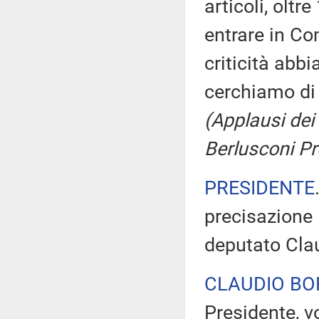
articoli, olt
entrare in C
criticità abb
cerchiamo di 
(Applausi dei 
Berlusconi Pr
PRESIDENTE
precisazione 
deputato Clau
CLAUDIO BO
Presidente, v