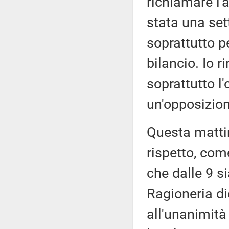
richiamare l'a
stata una set
soprattutto 
bilancio. Io 
soprattutto l
un'opposizion
Questa mattin
rispetto, come
che dalle 9 s
Ragioneria d
all'unanimit