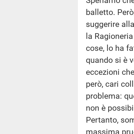
Speriamo che 
balletto. Pe
suggerire al
la Ragioneria
cose, lo ha f
quando si è v
eccezioni che
però, cari co
problema: qu
non è possibil
Pertanto, so
massima prud