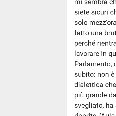
mi sembra che
siete sicuri c
solo mezz'ora
fatto una bru
perché rientr
lavorare in q
Parlamento, 
subito: non è
dialettica che 
più grande da
svegliato, ha
riaprite l'Aul