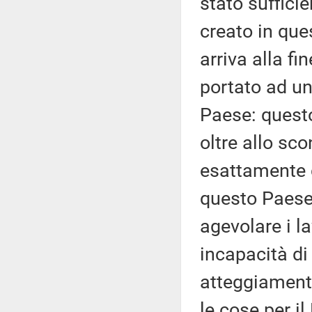
stato suffici
creato in ques
arriva alla fi
portato ad un
Paese: questo
oltre allo sco
esattamente c
questo Paese.
agevolare i la
incapacità di
atteggiamento
le cose per i