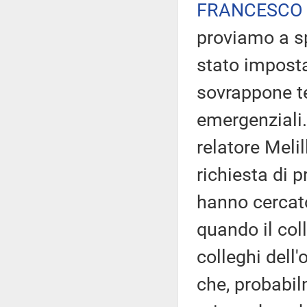
FRANCESCO 
proviamo a s
stato imposta
sovrappone te
emergenziali.
relatore Melil
richiesta di 
hanno cercato 
quando il col
colleghi dell
che, probabi