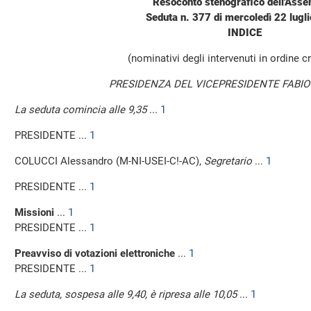
Resoconto stenografico dell'Ass
Seduta n. 377 di mercoledì 22 lugl
INDICE
(nominativi degli intervenuti in ordine 
PRESIDENZA DEL VICEPRESIDENTE FABIO
La seduta comincia alle 9,35
...
1
PRESIDENTE ...
1
COLUCCI Alessandro (M-NI-USEI-C!-AC),
Segretario
...
1
PRESIDENTE ...
1
Missioni
...
1
PRESIDENTE ...
1
Preavviso di votazioni elettroniche
...
1
PRESIDENTE ...
1
La seduta, sospesa alle 9,40, è ripresa alle 10,05
...
1