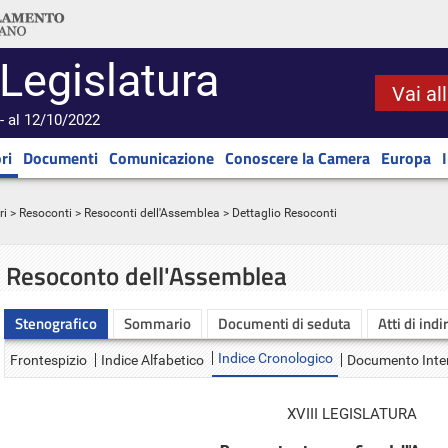
 Legislatura
Vai al
- al 12/10/2022
ri
Documenti
Comunicazione
Conoscere la Camera
Europa
ri
>
Resoconti
>
Resoconti dell'Assemblea
> Dettaglio Resoconti
Resoconto dell'Assemblea
Stenografico
Sommario
Documenti di seduta
Atti di indi
Indice Cronologico
Frontespizio
Indice Alfabetico
Documento Inte
XVIII LEGISLATURA