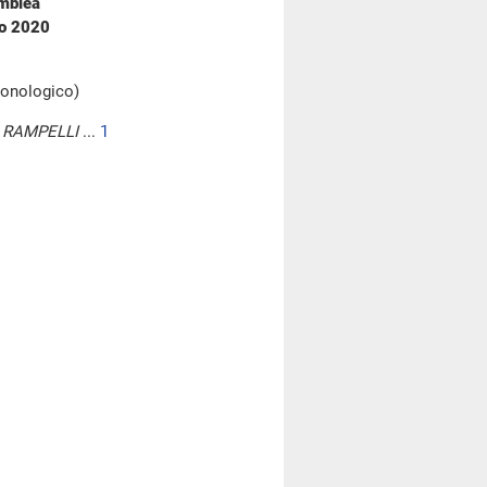
emblea
io 2020
cronologico)
 RAMPELLI
...
1