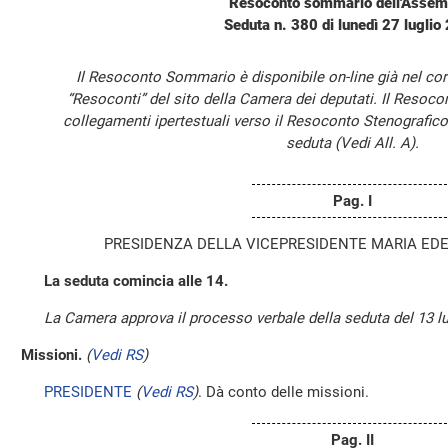
Resoconto sommario dell'Assem
Seduta n. 380 di lunedì 27 luglio
Il Resoconto Sommario è disponibile on-line già nel cor
“Resoconti” del sito della Camera dei deputati. Il Resoc
collegamenti ipertestuali verso il Resoconto Stenografico
seduta (Vedi All. A).
Pag. I
PRESIDENZA DELLA VICEPRESIDENTE MARIA ED
La seduta comincia alle 14.
La Camera approva il processo verbale della seduta del 13 lu
Missioni.
(
Vedi RS
)
PRESIDENTE
(
Vedi RS
)
. Dà conto delle missioni.
Pag. II