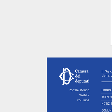
Il Pre
della
Portale storico
BIOGRA
WebTv
AGEND
YouTube
NOTIZIE
COMUNI