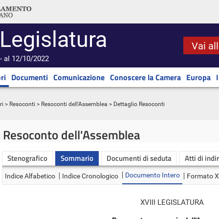
 Legislatura
Vai al
- al 12/10/2022
ri
Documenti
Comunicazione
Conoscere la Camera
Europa
ri
>
Resoconti
>
Resoconti dell'Assemblea
> Dettaglio Resoconti
Resoconto dell'Assemblea
Stenografico
Sommario
Documenti di seduta
Atti di indi
Documento Intero
Indice Alfabetico
Indice Cronologico
Formato 
XVIII LEGISLATURA