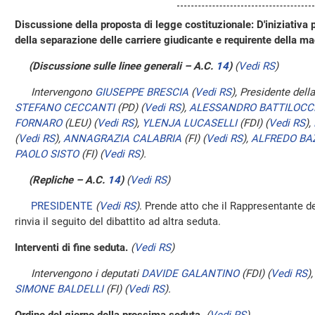
Discussione della proposta di legge costituzionale: D'iniziativa 
della separazione delle carriere giudicante e requirente della ma
(Discussione sulle linee generali – A.C.
14
)
(
Vedi RS
)
Intervengono
GIUSEPPE BRESCIA
(
Vedi RS
)
, Presidente dell
STEFANO CECCANTI
(PD)
(
Vedi RS
)
,
ALESSANDRO BATTILOCC
FORNARO
(LEU)
(
Vedi RS
)
,
YLENJA LUCASELLI
(FDI)
(
Vedi RS
)
,
(
Vedi RS
)
,
ANNAGRAZIA CALABRIA
(FI)
(
Vedi RS
)
,
ALFREDO BA
PAOLO SISTO
(FI)
(
Vedi RS
)
.
(Repliche – A.C.
14
)
(
Vedi RS
)
PRESIDENTE
(
Vedi RS
)
. Prende atto che il Rappresentante de
rinvia il seguito del dibattito ad altra seduta.
Interventi di fine seduta.
(
Vedi RS
)
Intervengono i deputati
DAVIDE GALANTINO
(FDI)
(
Vedi RS
)
SIMONE BALDELLI
(FI)
(
Vedi RS
)
.