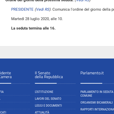
Ordine del giorno della prossima seduta.
(
Vedi RS
)
PRESIDENTE
(
Vedi RS
)
. Comunica l'ordine del giorno della 
Martedì 28 luglio 2020, alle 10.
La seduta termina alle 16.
sidente
Il Senato
Parlamento.it
 Camera
della Repubblica
FIA
L'ISTITUZIONE
PARLAMENTO IN SEDUTA
COMUNE
A
LAVORI DEL SENATO
ORGANISMI BICAMERALI
LEGGI E DOCUMENTI
RAPPORTI INTERNAZIONA
CATI
ATTUALITÀ