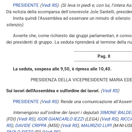
PRESIDENTE
(
Vedi RS
)
.
(Si leva in piedi e, con lui, l'inter
Dà notizia della scomparsa dell'onorevole Jole Santelli, preside
Invita quindi l'Assemblea ad osservare un minuto di silenzio
silenzio).
Avverte che, come richiesto dai gruppi parlamentari, è convoc
dei presidenti di gruppo. La seduta riprenderà al termine della ri
Pag. II
La seduta, sospesa alle 9,50, è ripresa alle 10,40.
PRESIDENZA DELLA VICEPRESIDENTE MARIA ED
Sui lavori dell'Assemblea e sull'ordine dei lavori.
(
Vedi RS
)
PRESIDENTE
(
Vedi RS
)
. Rende una comunicazione all'Assem
Intervengono sull'ordine dei lavori i deputati
SIMONE BALDE
(FDI)
(
Vedi RS
)
,
IGOR GIANCARLO IEZZI
(LEGA)
(
Vedi RS
)
,
RICC
RS
)
,
DAVIDE CRIPPA
(M5S)
(
Vedi RS
)
,
MAURIZIO LUPI
(M-NI-USE