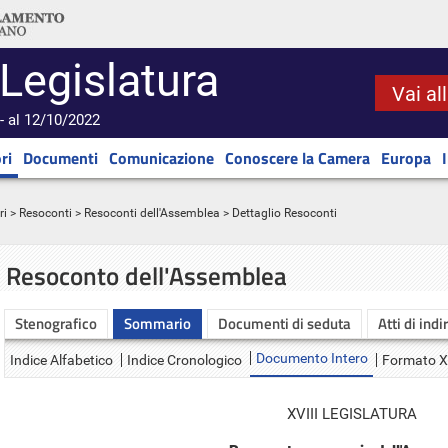
 Legislatura
Vai al
- al 12/10/2022
ri
Documenti
Comunicazione
Conoscere la Camera
Europa
ri
>
Resoconti
>
Resoconti dell'Assemblea
> Dettaglio Resoconti
Resoconto dell'Assemblea
Stenografico
Sommario
Documenti di seduta
Atti di indi
Documento Intero
Indice Alfabetico
Indice Cronologico
Formato 
XVIII LEGISLATURA