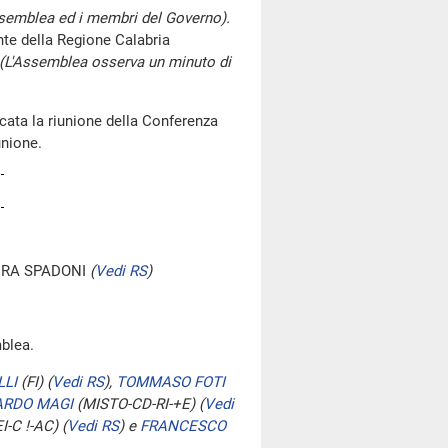
a Assemblea ed i membri del Governo).
nte della Regione Calabria
(L'Assemblea osserva un minuto di
ata la riunione della Conferenza
unione.
ERA SPADONI
(
Vedi RS
)
blea.
LLI
(FI)
(
Vedi RS
)
,
TOMMASO FOTI
ARDO MAGI
(MISTO-CD-RI-+E)
(
Vedi
I-C !-AC)
(
Vedi RS
)
e
FRANCESCO