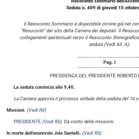
Resoconto sommario dell'Assem
Seduta n. 409 di giovedì 15 ottob
Il Resoconto Sommario è disponibile on-line già nel cor
“Resoconti” del sito della Camera dei deputati. Il Resoc
collegamenti ipertestuali verso il Resoconto Stenografico
seduta (Vedi All. A).
Pag. I
PRESIDENZA DEL PRESIDENTE ROBERTO 
La seduta comincia alle 9,40.
La Camera approva il processo verbale della seduta del 14 o
Missioni.
(
Vedi RS
)
PRESIDENTE
(
Vedi RS
)
. Dà conto delle missioni.
In morte dell'onorevole Jole Santelli.
(
Vedi RS
)