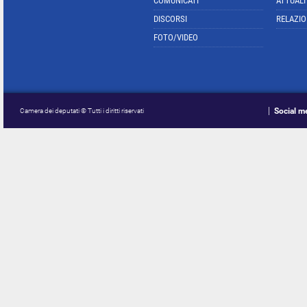
COMUNICATI
ATTUALI
DISCORSI
RELAZIO
FOTO/VIDEO
Social m
Camera dei deputati © Tutti i diritti riservati