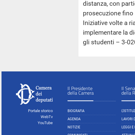
distanza, con parti
prosecuzione fino 
Iniziative volte a ri
implementare la did
gli studenti – 3-02
Il Presidente
Il Sen
della Camera
della 
Portale storico
BIOGRAFIA
L'ISTITU
WebTv
AGENDA
LAVORI 
YouTube
NOTIZIE
LEGGI E