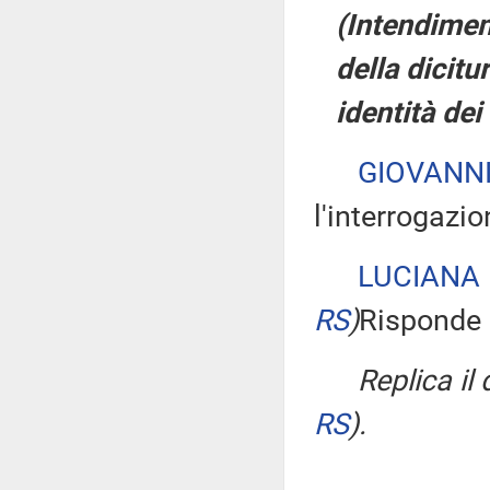
(Intendimen
della dicitu
identità dei
GIOVANNI
l'interrogazio
LUCIANA
RS
)
Risponde a
Replica il
RS
)
.