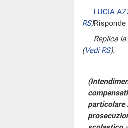
LUCIA AZ
RS
)
Risponde a
Replica l
(
Vedi RS
)
.
(Intendimen
compensativ
particolare 
prosecuzion
scolastico 