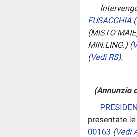
Intervengo
FUSACCHIA
(
(MISTO-MAIE
MIN.LING.)
(
V
(
Vedi RS
)
.
(Annunzio di
PRESIDE
presentate le
00163
(
Vedi A