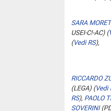
SARA MORE
USEI-C!-AC)
(
(
Vedi RS
)
,
RICCARDO Z
(LEGA)
(
Vedi
RS
)
,
PAOLO T
SOVERINI
(P