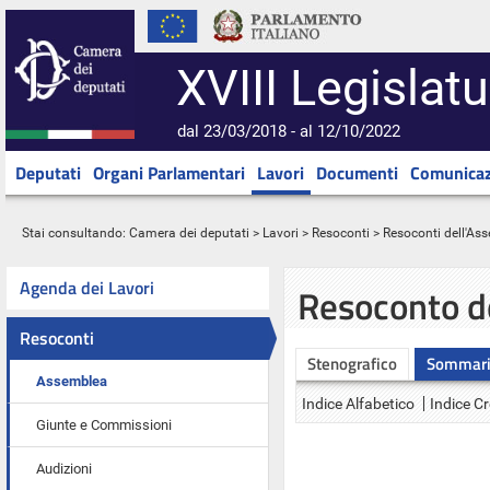
XVIII Legislatu
dal 23/03/2018 - al 12/10/2022
Deputati
Organi Parlamentari
Lavori
Documenti
Comunicaz
Stai consultando:
Camera dei deputati
>
Lavori
>
Resoconti
>
Resoconti dell'As
Agenda dei Lavori
Resoconto d
Resoconti
Stenografico
Sommar
Assemblea
Indice Alfabetico
Indice C
Giunte e Commissioni
Audizioni