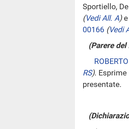
Sportiello, D
(
Vedi All. A
)
e 
00166
(
Vedi A
(Parere del 
ROBERTO
RS
)
. Esprime 
presentate.
(Dichiarazio