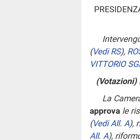
PRESIDENZ
Intervengo
(
Vedi RS
)
,
RO
VITTORIO SG
(Votazioni)
La Camera
approva
le ri
(
Vedi All. A
)
, 
All. A
)
, riform