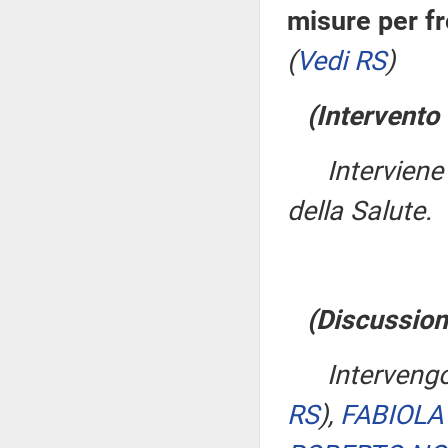
misure per f
(
Vedi RS
)
(Intervento 
Intervien
della Salute.
(Discussion
Interveng
RS
)
,
FABIOLA