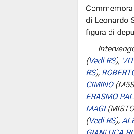
Commemora la
di Leonardo Sc
figura di dep
Interveng
(
Vedi RS
)
,
VI
RS
)
,
ROBERTO
CIMINO
(M5S
ERASMO PA
MAGI
(MISTO-
(
Vedi RS
)
,
AL
GIANLUCA R