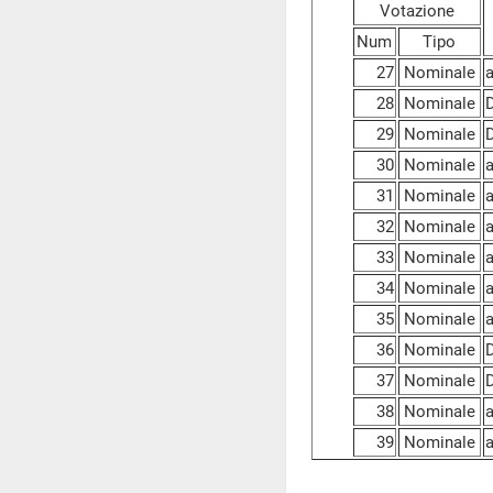
Votazione
Num
Tipo
27
Nominale
a
28
Nominale
D
29
Nominale
D
30
Nominale
a
31
Nominale
a
32
Nominale
a
33
Nominale
a
34
Nominale
a
35
Nominale
a
36
Nominale
D
37
Nominale
D
38
Nominale
a
39
Nominale
a