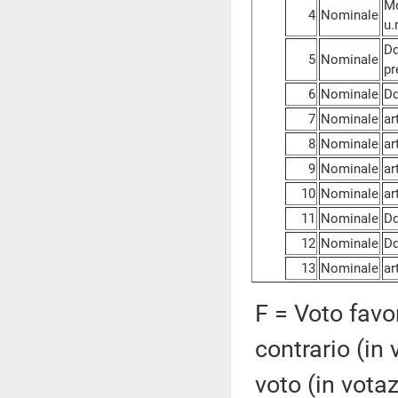
Mo
4
Nominale
u.n
Dd
5
Nominale
pr
6
Nominale
Dd
7
Nominale
ar
8
Nominale
ar
9
Nominale
ar
10
Nominale
ar
11
Nominale
Dd
12
Nominale
Dd
13
Nominale
ar
F = Voto favo
contrario (in
voto (in vota