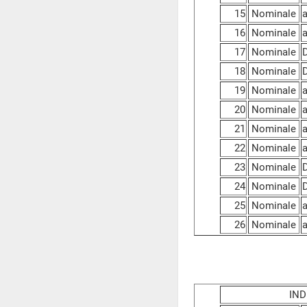
15
Nominale
a
16
Nominale
a
17
Nominale
D
18
Nominale
D
19
Nominale
a
20
Nominale
a
21
Nominale
a
22
Nominale
a
23
Nominale
D
24
Nominale
D
25
Nominale
a
26
Nominale
a
IN