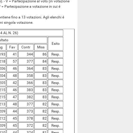
). - V = Partecipazione al voto (in votazione
 P = Partecipazione a votazione in cui é
tiene fino a 13 votazioni. Agli elenchi é
ogni singola votazione.
4 AL N. 26)
ultato
Esito
gg
Fav
Contr
Miss
193
41
344
86
Resp.
218
57
377
84
Resp.
206
46
364
83
Resp.
204
48
358
83
Resp.
205
42
366
83
Resp.
215
46
383
83
Resp.
215
47
382
83
Resp.
213
48
377
82
Resp.
209
44
373
82
Resp.
212
45
378
82
Resp.
209
45
372
82
Resp.
210
44
374
81
Resp.