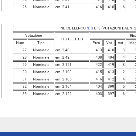
26
Nominale
em. 2.41
416
410
6
INDICE ELENCO
N. 3
DI 3 (VOTAZIONI DAL N. 2
Votazione
Ris
O G G E T T O
Num
Tipo
Pres
Vot
Ast
Ma
27
Nominale
em. 2.40
413
410
3
28
Nominale
em. 2.42
408
404
4
29
Nominale
em. 2.121
422
419
3
30
Nominale
em. 2.103
415
413
2
31
Nominale
em. 2.105
416
412
4
32
Nominale
em. 2.104
404
399
5
33
Nominale
em. 2.122
403
397
6