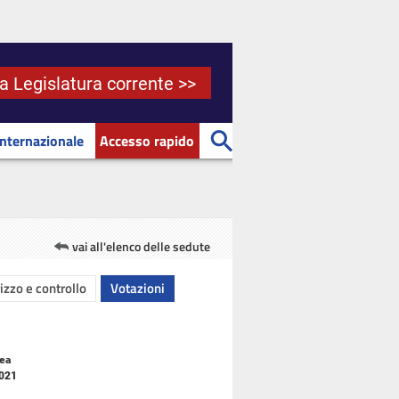
la Legislatura corrente >>
Internazionale
Accesso rapido
vai all'elenco delle sedute
rizzo e controllo
Votazioni
lea
2021