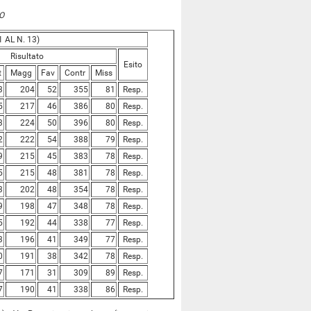
O
 AL N. 13)
Risultato
Esito
t
Magg
Fav
Contr
Miss
3
204
52
355
81
Resp.
5
217
46
386
80
Resp.
3
224
50
396
80
Resp.
2
222
54
388
79
Resp.
9
215
45
383
78
Resp.
5
215
48
381
78
Resp.
3
202
48
354
78
Resp.
9
198
47
348
78
Resp.
5
192
44
338
77
Resp.
3
196
41
349
77
Resp.
0
191
38
342
78
Resp.
7
171
31
309
89
Resp.
7
190
41
338
86
Resp.