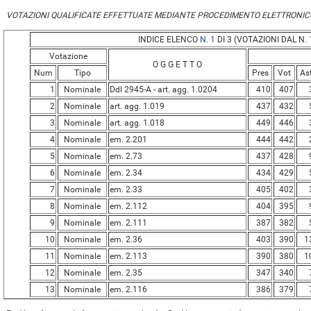
VOTAZIONI QUALIFICATE EFFETTUATE MEDIANTE PROCEDIMENTO ELETTRONIC
INDICE ELENCO
N. 1
DI 3 (VOTAZIONI DAL N. 1
Votazione
O G G E T T O
Num
Tipo
Pres
Vot
As
1
Nominale
Ddl 2945-A - art. agg. 1.0204
410
407
2
Nominale
art. agg. 1.019
437
432
3
Nominale
art. agg. 1.018
449
446
4
Nominale
em. 2.201
444
442
5
Nominale
em. 2.73
437
428
6
Nominale
em. 2.34
434
429
7
Nominale
em. 2.33
405
402
8
Nominale
em. 2.112
404
395
9
Nominale
em. 2.111
387
382
10
Nominale
em. 2.36
403
390
1
11
Nominale
em. 2.113
390
380
1
12
Nominale
em. 2.35
347
340
13
Nominale
em. 2.116
386
379