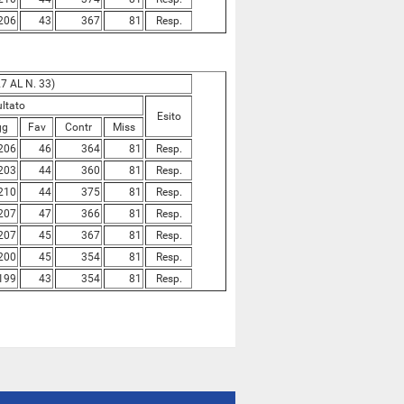
206
43
367
81
Resp.
7 AL N. 33)
ultato
Esito
gg
Fav
Contr
Miss
206
46
364
81
Resp.
203
44
360
81
Resp.
210
44
375
81
Resp.
207
47
366
81
Resp.
207
45
367
81
Resp.
200
45
354
81
Resp.
199
43
354
81
Resp.