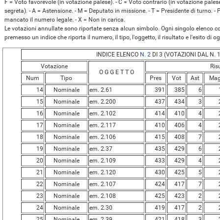
F = Voto favorevole (in votazione palese). - C = Voto contrario (in votazione palese
segreta). - A = Astensione. - M = Deputato in missione. - T = Presidente di turno. -
mancato il numero legale. - X = Non in carica.
Le votazioni annullate sono riportate senza alcun simbolo. Ogni singolo elenco con
premesso un indice che riporta il numero, il tipo, l'oggetto, il risultato e l'esito di 
INDICE ELENCO
N. 2
DI 3 (VOTAZIONI DAL N. 1
Votazione
Ris
O G G E T T O
Num
Tipo
Pres
Vot
Ast
Ma
14
Nominale
em. 2.61
391
385
6
15
Nominale
em. 2.200
437
434
3
16
Nominale
em. 2.102
414
410
4
17
Nominale
em. 2.117
410
406
4
18
Nominale
em. 2.106
415
408
7
19
Nominale
em. 2.37
435
429
6
20
Nominale
em. 2.109
433
429
4
21
Nominale
em. 2.120
430
425
5
22
Nominale
em. 2.107
424
417
7
23
Nominale
em. 2.108
425
423
2
24
Nominale
em. 2.30
419
417
2
25
Nominale
em. 2.39
421
418
3