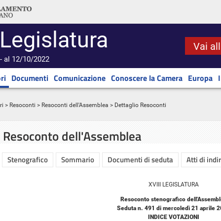
 Legislatura
Vai al
- al 12/10/2022
ri
Documenti
Comunicazione
Conoscere la Camera
Europa
ri
>
Resoconti
>
Resoconti dell'Assemblea
> Dettaglio Resoconti
Resoconto dell'Assemblea
Stenografico
Sommario
Documenti di seduta
Atti di indi
XVIII LEGISLATURA
Resoconto stenografico dell'Assemb
Seduta n. 491 di mercoledì 21 aprile 
INDICE VOTAZIONI