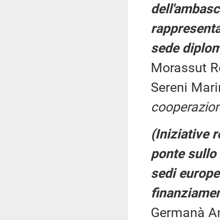
dell'ambasc
rappresenta
sede diplom
Morassut Ro
Sereni Mari
cooperazion
(Iniziative 
ponte sullo
sedi europee
finanziamen
Germanà An