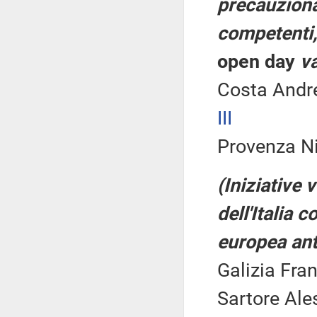
precauzional
competenti,
open day
va
Costa Andr
III
Provenza Ni
(Iniziative
dell'Italia 
europea anti
Galizia Fra
Sartore Ale