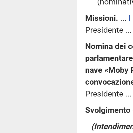
(nominativ
Missioni.
...
I
Presidente ..
Nomina dei 
parlamentare 
nave «Moby P
convocazion
Presidente ..
Svolgimento d
(Intendiment