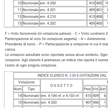
10
Nominale
em. 4.200
410
400
1
11
Nominale
em. 4.201
409
401
12
Nominale
em. 4.210
413
408
13
Nominale
em. 4.202
409
400
F = Voto favorevole (in votazione palese). - C = Voto contrario (i
Partecipazione al voto (in votazione segreta). - A = Astensione. 
Presidente di turno. - P = Partecipazione a votazione in cui é ma
carica.
Le votazioni annullate sono riportate senza alcun simbolo. Ogni
votazioni. Agli elenchi é premesso un indice che riporta il numero, 
l'esito di ogni singola votazione.
INDICE ELENCO
N. 2
DI 6 (VOTAZIONI DAL N
Votazione
O G G E T T O
Num
Tipo
Pres
Vot
Ast
14
Nominale
em. 4.104 rif. e 4.103 rif.
415
409
6
15
Nominale
em. 4.203
407
406
1