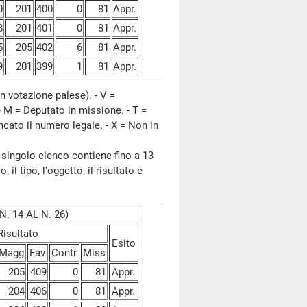
0
201
400
0
81
Appr.
8
201
401
0
81
Appr.
5
205
402
6
81
Appr.
9
201
399
1
81
Appr.
n votazione palese). - V =
- M = Deputato in missione. - T =
ncato il numero legale. - X = Non in
 singolo elenco contiene fino a 13
il tipo, l'oggetto, il risultato e
. 14 AL N. 26)
Risultato
Esito
Magg
Fav
Contr
Miss
205
409
0
81
Appr.
204
406
0
81
Appr.