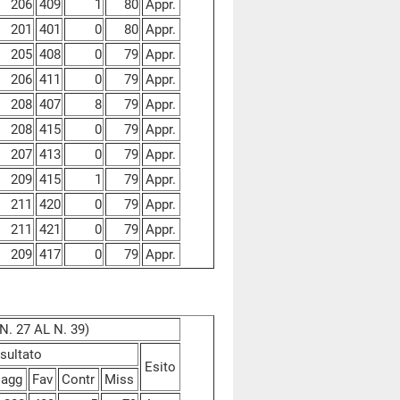
206
409
1
80
Appr.
201
401
0
80
Appr.
205
408
0
79
Appr.
206
411
0
79
Appr.
208
407
8
79
Appr.
208
415
0
79
Appr.
207
413
0
79
Appr.
209
415
1
79
Appr.
211
420
0
79
Appr.
211
421
0
79
Appr.
209
417
0
79
Appr.
. 27 AL N. 39)
sultato
Esito
agg
Fav
Contr
Miss