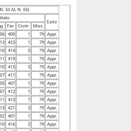
. 53 AL N. 65)
ltato
Esito
gg
Fav
Contr
Miss
06
409
1
79
Appr.
13
423
1
79
Appr.
10
414
5
79
Appr.
11
419
1
79
Appr.
10
415
3
79
Appr.
07
411
1
79
Appr.
05
407
1
79
Appr.
07
412
1
79
Appr.
11
413
7
79
Appr.
13
421
3
79
Appr.
02
401
1
79
Appr.
10
416
2
79
Appr.