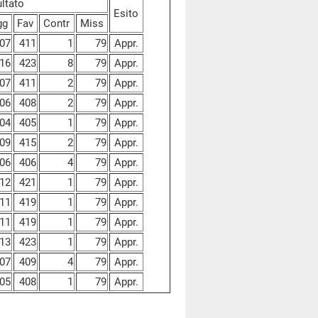
ultato
Esito
gg
Fav
Contr
Miss
07
411
1
79
Appr.
16
423
8
79
Appr.
07
411
2
79
Appr.
06
408
2
79
Appr.
04
405
1
79
Appr.
09
415
2
79
Appr.
06
406
4
79
Appr.
12
421
1
79
Appr.
11
419
1
79
Appr.
11
419
1
79
Appr.
13
423
1
79
Appr.
07
409
4
79
Appr.
05
408
1
79
Appr.