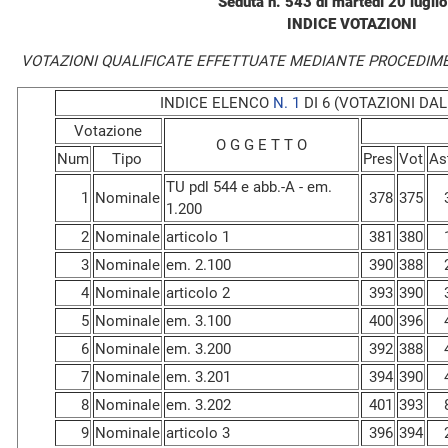
Seduta n. 543 di martedì 20 lugli
INDICE VOTAZIONI
VOTAZIONI QUALIFICATE EFFETTUATE MEDIANTE PROCEDIM
INDICE ELENCO
N. 1
DI 6 (VOTAZIONI DAL 
Votazione
O G G E T T O
Num
Tipo
Pres
Vot
As
TU pdl 544 e abb.-A - em.
1
Nominale
378
375
1.200
2
Nominale
articolo 1
381
380
3
Nominale
em. 2.100
390
388
4
Nominale
articolo 2
393
390
5
Nominale
em. 3.100
400
396
6
Nominale
em. 3.200
392
388
7
Nominale
em. 3.201
394
390
8
Nominale
em. 3.202
401
393
9
Nominale
articolo 3
396
394