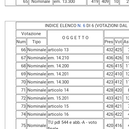
65
Nominale
em. 13.300
419
409
10
2
INDICE ELENCO
N. 6
DI 6 (VOTAZIONI DAL N
Votazione
O G G E T T O
Num
Tipo
Pres
Vot
As
66
Nominale
articolo 13
432
425
67
Nominale
em. 14.210
436
426
1
68
Nominale
em. 14.200
426
415
1
69
Nominale
em. 14.201
422
410
1
70
Nominale
em. 14.300
423
412
1
71
Nominale
articolo 14
428
420
72
Nominale
em. 15.201
433
421
1
73
Nominale
articolo 15
428
421
74
Nominale
articolo 16
426
422
TU pdl 544 e abb.-A - voto
75
Nominale
420
416
finale