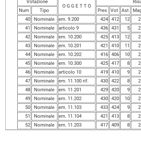
Votazione
Ris
O G G E T T O
Num
Tipo
Pres
Vot
Ast
Ma
40
Nominale
em. 9.200
424
412
12
2
41
Nominale
articolo 9
436
431
5
2
42
Nominale
em. 10.200
425
413
12
2
43
Nominale
em. 10.201
421
410
11
2
44
Nominale
em. 10.202
416
406
10
2
45
Nominale
em. 10.300
425
417
8
2
46
Nominale
articolo 10
419
410
9
2
47
Nominale
em. 11.100 rif.
430
422
8
2
48
Nominale
em. 11.201
429
420
9
2
49
Nominale
em. 11.202
430
420
10
2
50
Nominale
em. 11.103
433
424
9
2
51
Nominale
em. 11.104
421
413
8
2
52
Nominale
em. 11.203
417
409
8
2