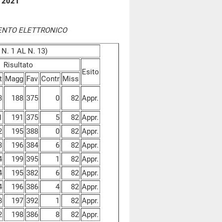
o 2021
ENTO ELETTRONICO
N. 1 AL N. 13)
Risultato
Esito
t
Magg
Fav
Contr
Miss
3
188
375
0
82
Appr.
1
191
375
5
82
Appr.
2
195
388
0
82
Appr.
3
196
384
6
82
Appr.
4
199
395
1
82
Appr.
4
195
382
6
82
Appr.
4
196
386
4
82
Appr.
8
197
392
1
82
Appr.
2
198
386
8
82
Appr.