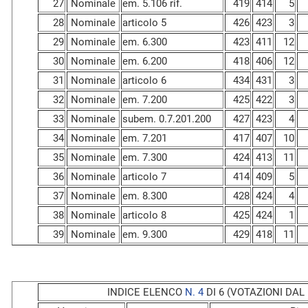
27
Nominale
em. 5.106 rif.
419
414
5
28
Nominale
articolo 5
426
423
3
29
Nominale
em. 6.300
423
411
12
30
Nominale
em. 6.200
418
406
12
31
Nominale
articolo 6
434
431
3
32
Nominale
em. 7.200
425
422
3
33
Nominale
subem. 0.7.201.200
427
423
4
34
Nominale
em. 7.201
417
407
10
35
Nominale
em. 7.300
424
413
11
36
Nominale
articolo 7
414
409
5
37
Nominale
em. 8.300
428
424
4
38
Nominale
articolo 8
425
424
1
39
Nominale
em. 9.300
429
418
11
INDICE ELENCO
N. 4
DI 6 (VOTAZIONI DAL N