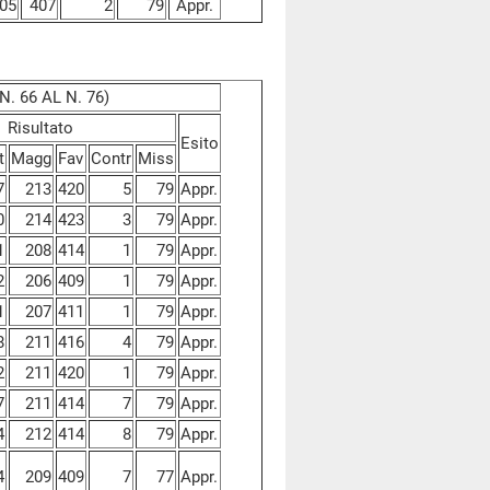
05
407
2
79
Appr.
. 66 AL N. 76)
Risultato
Esito
t
Magg
Fav
Contr
Miss
7
213
420
5
79
Appr.
0
214
423
3
79
Appr.
1
208
414
1
79
Appr.
2
206
409
1
79
Appr.
1
207
411
1
79
Appr.
8
211
416
4
79
Appr.
2
211
420
1
79
Appr.
7
211
414
7
79
Appr.
4
212
414
8
79
Appr.
4
209
409
7
77
Appr.