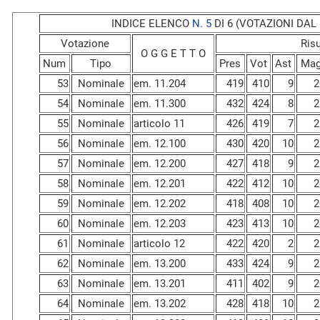
INDICE ELENCO
N. 5
DI 6 (VOTAZIONI DAL N
Votazione
Risu
O G G E T T O
Num
Tipo
Pres
Vot
Ast
Ma
53
Nominale
em. 11.204
419
410
9
2
54
Nominale
em. 11.300
432
424
8
2
55
Nominale
articolo 11
426
419
7
2
56
Nominale
em. 12.100
430
420
10
2
57
Nominale
em. 12.200
427
418
9
2
58
Nominale
em. 12.201
422
412
10
2
59
Nominale
em. 12.202
418
408
10
2
60
Nominale
em. 12.203
423
413
10
2
61
Nominale
articolo 12
422
420
2
2
62
Nominale
em. 13.200
433
424
9
2
63
Nominale
em. 13.201
411
402
9
2
64
Nominale
em. 13.202
428
418
10
2