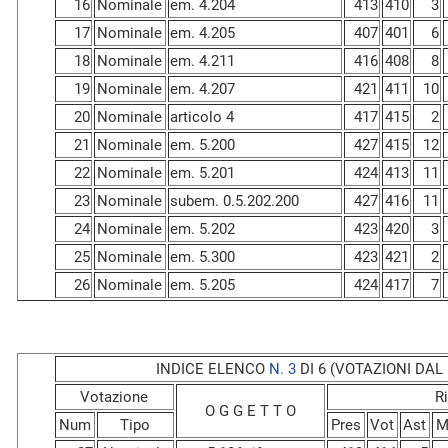
16
Nominale
em. 4.204
413
410
3
17
Nominale
em. 4.205
407
401
6
18
Nominale
em. 4.211
416
408
8
19
Nominale
em. 4.207
421
411
10
20
Nominale
articolo 4
417
415
2
21
Nominale
em. 5.200
427
415
12
22
Nominale
em. 5.201
424
413
11
23
Nominale
subem. 0.5.202.200
427
416
11
24
Nominale
em. 5.202
423
420
3
25
Nominale
em. 5.300
423
421
2
26
Nominale
em. 5.205
424
417
7
INDICE ELENCO
N. 3
DI 6 (VOTAZIONI DAL N
Votazione
Ri
O G G E T T O
Num
Tipo
Pres
Vot
Ast
M