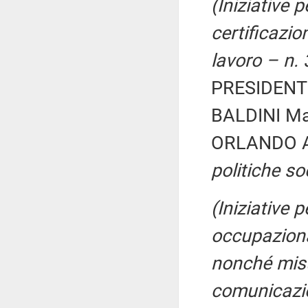
(Iniziative p
certificazio
lavoro – n.
PRESIDENTE
BALDINI Mar
ORLANDO A
politiche soc
(Iniziative p
occupazional
nonché misu
comunicazion