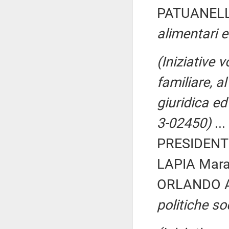
PATUANELLI
alimentari e
(Iniziative v
familiare, al
giuridica ed
3-02450)
...
PRESIDENTE
LAPIA Mara
ORLANDO A
politiche soc