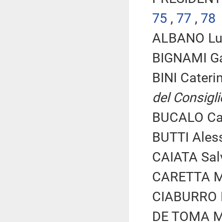
75
,
77
,
78
ALBANO Luci
BIGNAMI Gal
BINI Cateri
del Consigli
BUCALO Car
BUTTI Alessi
CAIATA Salv
CARETTA Mar
CIABURRO M
DE TOMA Ma