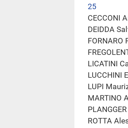
25
CECCONI An
DEIDDA Salv
FORNARO Fe
FREGOLENT S
LICATINI Ca
LUCCHINI El
LUPI Mauriz
MARTINO Ant
PLANGGER A
ROTTA Aless