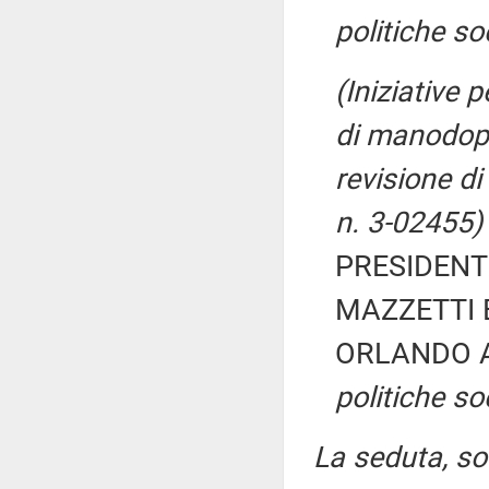
politiche soc
(Iniziative 
di manodope
revisione di
n. 3-02455)
PRESIDENTE
MAZZETTI Er
ORLANDO A
politiche soc
La seduta, sos