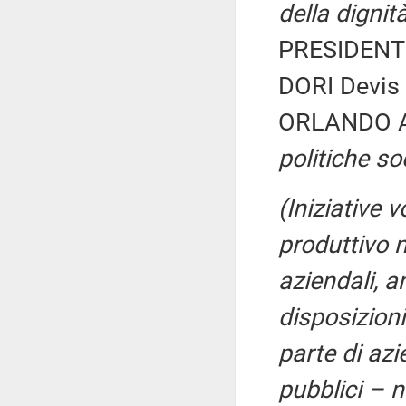
della dignit
PRESIDENTE
DORI Devis 
ORLANDO A
politiche soc
(Iniziative v
produttivo n
aziendali, a
disposizioni
parte di azi
pubblici – 