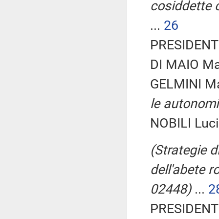
cosiddette 
...
26
PRESIDENTE
DI MAIO Mar
GELMINI Ma
le autonom
NOBILI Lucia
(Strategie d
dell'abete r
02448)
...
2
PRESIDENTE