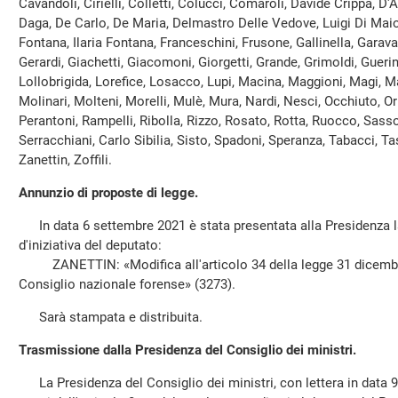
Cavandoli, Cirielli, Colletti, Colucci, Comaroli, Davide Crippa, D'
Daga, De Carlo, De Maria, Delmastro Delle Vedove, Luigi Di Maio
Fontana, Ilaria Fontana, Franceschini, Frusone, Gallinella, Garava
Gerardi, Giachetti, Giacomoni, Giorgetti, Grande, Grimoldi, Guerini,
Lollobrigida, Lorefice, Losacco, Lupi, Macina, Maggioni, Magi, Man
Molinari, Molteni, Morelli, Mulè, Mura, Nardi, Nesci, Occhiuto, Or
Perantoni, Rampelli, Ribolla, Rizzo, Rosato, Rotta, Ruocco, Sasso,
Serracchiani, Carlo Sibilia, Sisto, Spadoni, Speranza, Tabacci, Ta
Zanettin, Zoffili.
Annunzio di proposte di legge.
In data 6 settembre 2021 è stata presentata alla Presidenza l
d'iniziativa del deputato:
ZANETTIN: «Modifica all'articolo 34 della legge 31 dicembre 
Consiglio nazionale forense» (3273).
Sarà stampata e distribuita.
Trasmissione dalla Presidenza del Consiglio dei ministri.
La Presidenza del Consiglio dei ministri, con lettera in data 