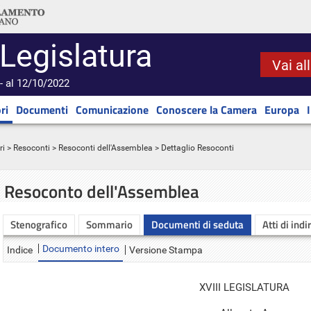
 Legislatura
Vai al
- al 12/10/2022
ri
Documenti
Comunicazione
Conoscere la Camera
Europa
ri
>
Resoconti
>
Resoconti dell'Assemblea
> Dettaglio Resoconti
Resoconto dell'Assemblea
Stenografico
Sommario
Documenti di seduta
Atti di indi
Documento intero
Indice
Versione Stampa
XVIII LEGISLATURA