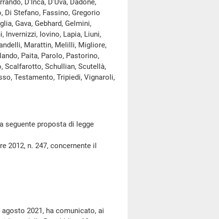
Arrando, D'Incà, D'Uva, Dadone,
, Di Stefano, Fassino, Gregorio
glia, Gava, Gebhard, Gelmini,
 Invernizzi, Iovino, Lapia, Liuni,
delli, Marattin, Melilli, Migliore,
lando, Paita, Parolo, Pastorino,
 Scalfarotto, Schullian, Scutellà,
sso, Testamento, Tripiedi, Vignaroli,
a seguente proposta di legge
2012, n. 247, concernente il
9 agosto 2021, ha comunicato, ai