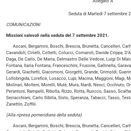
Allegato A
Seduta di Martedì 7 settembre 
COMUNICAZIONI
Missioni valevoli nella seduta del 7 settembre 2021.
Ascani, Bergamini, Boschi, Brescia, Brunetta, Cancelleri, Carfag
Cavandoli, Cirielli, Colletti, Colucci, Comaroli, Davide Crippa, D'
Daga, De Carlo, De Maria, Delmastro Delle Vedove, Luigi Di Maio
Fontana, Ilaria Fontana, Franceschini, Frusone, Gallinella, Garava
Gerardi, Giachetti, Giacomoni, Giorgetti, Grande, Grimoldi, Guerini,
Lollobrigida, Lorefice, Losacco, Lupi, Macina, Maggioni, Magi, Man
Molinari, Molteni, Morelli, Mulè, Mura, Nardi, Nesci, Occhiuto, Or
Perantoni, Rampelli, Ribolla, Rizzo, Rotta, Ruocco, Sasso, Scalfar
Serracchiani, Carlo Sibilia, Sisto, Speranza, Tabacci, Tasso, Test
Zanettin, Zoffili.
(Alla ripresa pomeridiana della seduta)
Ascani, Bergamini, Boschi, Brescia, Brunetta, Cancelleri, Carfag