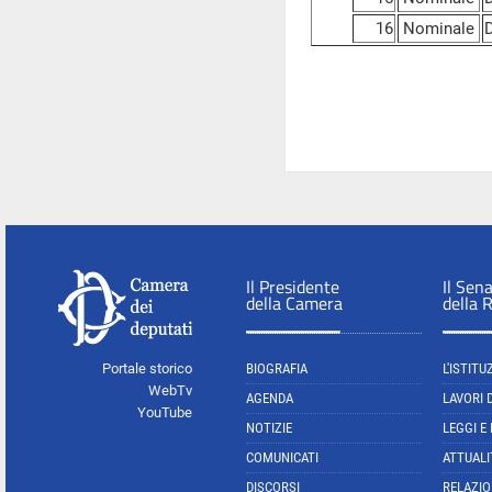
16
Nominale
D
Il Presidente
Il Sen
della Camera
della 
Portale storico
BIOGRAFIA
L'ISTITU
WebTv
AGENDA
LAVORI 
YouTube
NOTIZIE
LEGGI E
COMUNICATI
ATTUALI
DISCORSI
RELAZIO