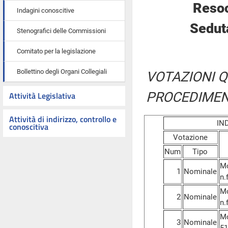
Resoc
Indagini conoscitive
Sedut
Stenografici delle Commissioni
Comitato per la legislazione
Bollettino degli Organi Collegiali
VOTAZIONI Q
PROCEDIMEN
Attività Legislativa
Attività di indirizzo, controllo e
IN
conoscitiva
Votazione
Num
Tipo
Mo
1
Nominale
n.f
Mo
2
Nominale
n.f
Mo
3
Nominale