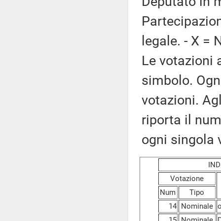
Deputato in mi
Partecipazion
legale. - X = 
Le votazioni 
simbolo. Ogni
votazioni. Ag
riporta il nume
ogni singola 
IN
Votazione
Num
Tipo
14
Nominale
o
15
Nominale
D