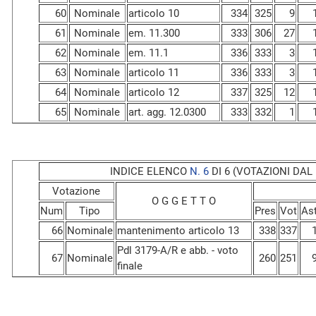
60
Nominale
articolo 10
334
325
9
61
Nominale
em. 11.300
333
306
27
62
Nominale
em. 11.1
336
333
3
63
Nominale
articolo 11
336
333
3
64
Nominale
articolo 12
337
325
12
65
Nominale
art. agg. 12.0300
333
332
1
INDICE ELENCO
N. 6
DI 6 (VOTAZIONI DAL N
Votazione
O G G E T T O
Num
Tipo
Pres
Vot
As
66
Nominale
mantenimento articolo 13
338
337
Pdl 3179-A/R e abb. - voto
67
Nominale
260
251
finale