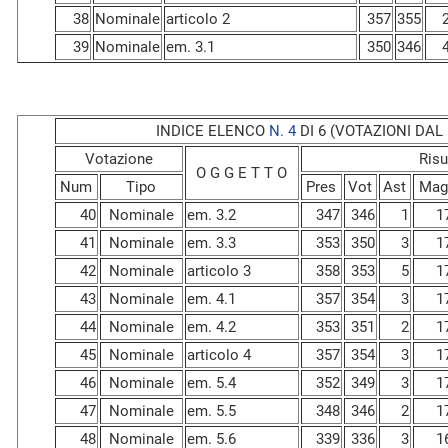
38
Nominale
articolo 2
357
355
39
Nominale
em. 3.1
350
346
INDICE ELENCO
N. 4
DI 6 (VOTAZIONI DAL N
Votazione
Risu
O G G E T T O
Num
Tipo
Pres
Vot
Ast
Mag
40
Nominale
em. 3.2
347
346
1
1
41
Nominale
em. 3.3
353
350
3
1
42
Nominale
articolo 3
358
353
5
1
43
Nominale
em. 4.1
357
354
3
1
44
Nominale
em. 4.2
353
351
2
1
45
Nominale
articolo 4
357
354
3
1
46
Nominale
em. 5.4
352
349
3
1
47
Nominale
em. 5.5
348
346
2
1
48
Nominale
em. 5.6
339
336
3
1