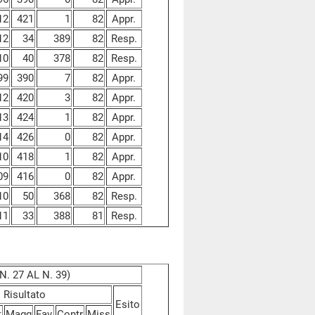
12
421
1
82
Appr.
12
34
389
82
Resp.
10
40
378
82
Resp.
99
390
7
82
Appr.
12
420
3
82
Appr.
13
424
1
82
Appr.
14
426
0
82
Appr.
10
418
1
82
Appr.
09
416
0
82
Appr.
10
50
368
82
Resp.
11
33
388
81
Resp.
. 27 AL N. 39)
Risultato
Esito
t
Magg
Fav
Contr
Miss