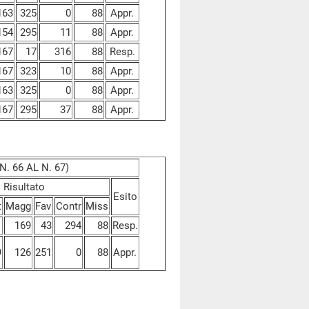
163
325
0
88
Appr.
154
295
11
88
Appr.
167
17
316
88
Resp.
167
323
10
88
Appr.
163
325
0
88
Appr.
167
295
37
88
Appr.
. 66 AL N. 67)
Risultato
Esito
t
Magg
Fav
Contr
Miss
1
169
43
294
88
Resp.
9
126
251
0
88
Appr.