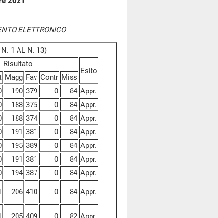
bre 2021
ENTO ELETTRONICO
N. 1 AL N. 13)
Risultato
Esito
t
Magg
Fav
Contr
Miss
0
190
379
0
84
Appr.
0
188
375
0
84
Appr.
0
188
374
0
84
Appr.
0
191
381
0
84
Appr.
0
195
389
0
84
Appr.
0
191
381
0
84
Appr.
0
194
387
0
84
Appr.
1
206
410
0
84
Appr.
1
205
409
0
82
Appr.