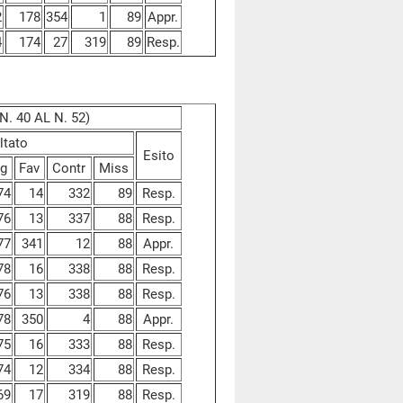
2
178
354
1
89
Appr.
4
174
27
319
89
Resp.
. 40 AL N. 52)
ltato
Esito
g
Fav
Contr
Miss
74
14
332
89
Resp.
76
13
337
88
Resp.
77
341
12
88
Appr.
78
16
338
88
Resp.
76
13
338
88
Resp.
78
350
4
88
Appr.
75
16
333
88
Resp.
74
12
334
88
Resp.
69
17
319
88
Resp.