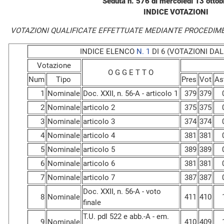
Seduta n. 576 di mercoledì 13 otto
INDICE VOTAZIONI
VOTAZIONI QUALIFICATE EFFETTUATE MEDIANTE PROCEDIM
INDICE ELENCO
N. 1
DI 6 (VOTAZIONI DAL 
Votazione
O G G E T T O
Num
Tipo
Pres
Vot
As
1
Nominale
Doc. XXII, n. 56-A - articolo 1
379
379
2
Nominale
articolo 2
375
375
3
Nominale
articolo 3
374
374
4
Nominale
articolo 4
381
381
5
Nominale
articolo 5
389
389
6
Nominale
articolo 6
381
381
7
Nominale
articolo 7
387
387
Doc. XXII, n. 56-A - voto
8
Nominale
411
410
finale
T.U. pdl 522 e abb.-A - em.
9
Nominale
410
409