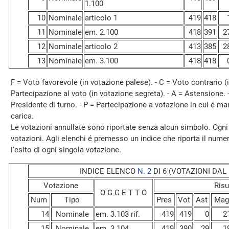
1.100
10
Nominale
articolo 1
419
418
11
Nominale
em. 2.100
418
391
2
12
Nominale
articolo 2
413
385
2
13
Nominale
em. 3.100
418
418
F = Voto favorevole (in votazione palese). - C = Voto contrario (i
Partecipazione al voto (in votazione segreta). - A = Astensione. 
Presidente di turno. - P = Partecipazione a votazione in cui é ma
carica.
Le votazioni annullate sono riportate senza alcun simbolo. Ogni
votazioni. Agli elenchi é premesso un indice che riporta il numero, 
l'esito di ogni singola votazione.
INDICE ELENCO
N. 2
DI 6 (VOTAZIONI DAL N
Votazione
Risu
O G G E T T O
Num
Tipo
Pres
Vot
Ast
Mag
14
Nominale
em. 3.103 rif.
419
419
0
2
15
Nominale
em. 3.104
419
390
29
1