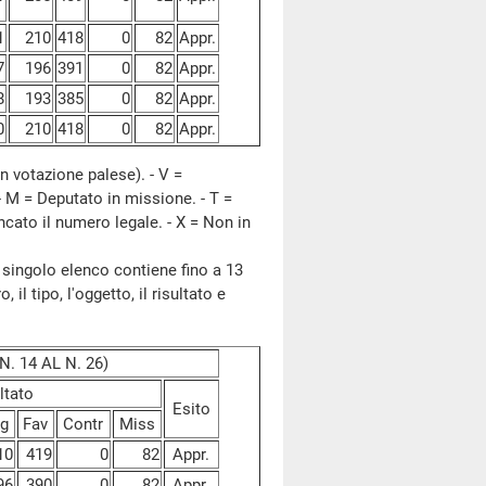
1
210
418
0
82
Appr.
7
196
391
0
82
Appr.
8
193
385
0
82
Appr.
0
210
418
0
82
Appr.
n votazione palese). - V =
- M = Deputato in missione. - T =
ncato il numero legale. - X = Non in
 singolo elenco contiene fino a 13
il tipo, l'oggetto, il risultato e
. 14 AL N. 26)
ltato
Esito
g
Fav
Contr
Miss
10
419
0
82
Appr.
96
390
0
82
Appr.