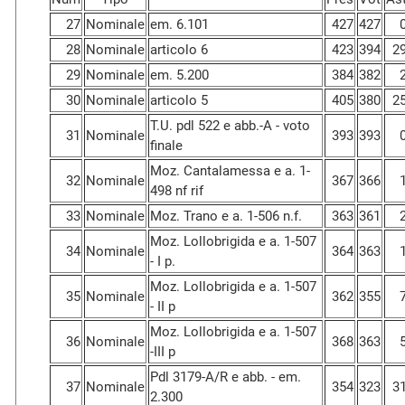
27
Nominale
em. 6.101
427
427
28
Nominale
articolo 6
423
394
2
29
Nominale
em. 5.200
384
382
30
Nominale
articolo 5
405
380
2
T.U. pdl 522 e abb.-A - voto
31
Nominale
393
393
finale
Moz. Cantalamessa e a. 1-
32
Nominale
367
366
498 nf rif
33
Nominale
Moz. Trano e a. 1-506 n.f.
363
361
Moz. Lollobrigida e a. 1-507
34
Nominale
364
363
- I p.
Moz. Lollobrigida e a. 1-507
35
Nominale
362
355
- II p
Moz. Lollobrigida e a. 1-507
36
Nominale
368
363
-III p
Pdl 3179-A/R e abb. - em.
37
Nominale
354
323
3
2.300