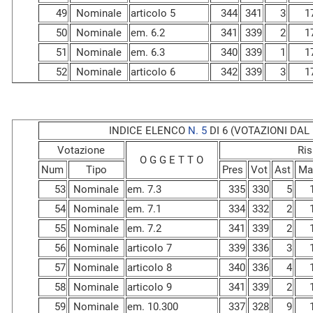
49
Nominale
articolo 5
344
341
3
1
50
Nominale
em. 6.2
341
339
2
1
51
Nominale
em. 6.3
340
339
1
1
52
Nominale
articolo 6
342
339
3
1
INDICE ELENCO
N. 5
DI 6 (VOTAZIONI DAL N
Votazione
Ris
O G G E T T O
Num
Tipo
Pres
Vot
Ast
Ma
53
Nominale
em. 7.3
335
330
5
54
Nominale
em. 7.1
334
332
2
55
Nominale
em. 7.2
341
339
2
56
Nominale
articolo 7
339
336
3
57
Nominale
articolo 8
340
336
4
58
Nominale
articolo 9
341
339
2
59
Nominale
em. 10.300
337
328
9