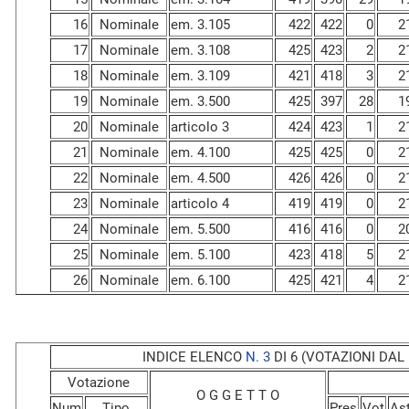
16
Nominale
em. 3.105
422
422
0
2
17
Nominale
em. 3.108
425
423
2
2
18
Nominale
em. 3.109
421
418
3
2
19
Nominale
em. 3.500
425
397
28
1
20
Nominale
articolo 3
424
423
1
2
21
Nominale
em. 4.100
425
425
0
2
22
Nominale
em. 4.500
426
426
0
2
23
Nominale
articolo 4
419
419
0
2
24
Nominale
em. 5.500
416
416
0
2
25
Nominale
em. 5.100
423
418
5
2
26
Nominale
em. 6.100
425
421
4
2
INDICE ELENCO
N. 3
DI 6 (VOTAZIONI DAL N
Votazione
O G G E T T O
Num
Tipo
Pres
Vot
As