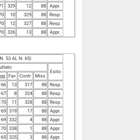
71
329
12
88
Appr.
70
10
329
88
Resp.
70
12
327
88
Resp.
70
326
13
88
Appr.
. 53 AL N. 65)
ultato
Esito
gg
Fav
Contr
Miss
166
13
317
88
Resp.
167
8
324
88
Resp.
170
11
328
88
Resp.
169
319
17
88
Appr.
169
332
4
88
Appr.
170
338
1
88
Appr.
165
325
3
88
Appr.