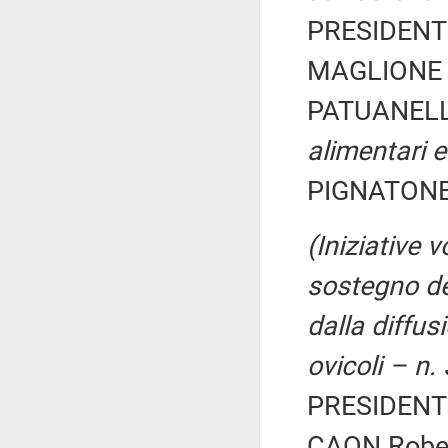
PRESIDENTE
MAGLIONE P
PATUANELLI
alimentari e
PIGNATONE 
(Iniziative 
sostegno deg
dalla diffus
ovicoli – n.
PRESIDENTE
CAON Robert