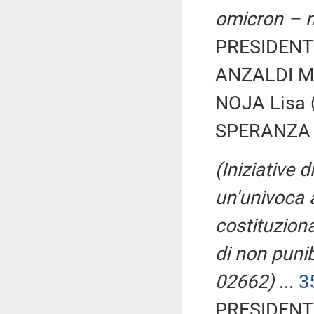
omicron – n
PRESIDENTE
ANZALDI Mic
NOJA Lisa (
SPERANZA 
(Iniziative 
un'univoca 
costituziona
di non punibi
02662)
...
3
PRESIDENTE