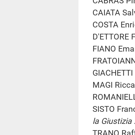
CABRAS Pin
CAIATA Salv
COSTA Enric
D'ETTORE Fe
FIANO Eman
FRATOIANNI 
GIACHETTI R
MAGI Riccar
ROMANIELLO
SISTO Fran
la Giustizia
TRANO Raff