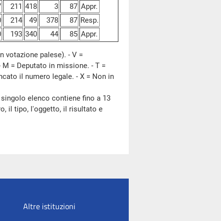
7
211
418
3
87
Appr.
0
214
49
378
87
Resp.
0
193
340
44
85
Appr.
n votazione palese). - V =
- M = Deputato in missione. - T =
ncato il numero legale. - X = Non in
 singolo elenco contiene fino a 13
il tipo, l'oggetto, il risultato e
Altre istituzioni