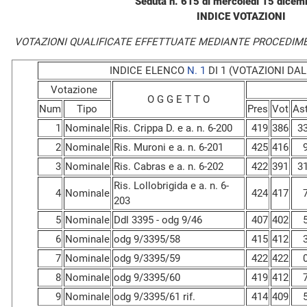
Seduta n. 615 di mercoledì 15 dice
INDICE VOTAZIONI
VOTAZIONI QUALIFICATE EFFETTUATE MEDIANTE PROCEDIM
INDICE ELENCO
N. 1
DI 1 (VOTAZIONI DAL 
Votazione
O G G E T T O
Num
Tipo
Pres
Vot
As
1
Nominale
Ris. Crippa D. e a. n. 6-200
419
386
3
2
Nominale
Ris. Muroni e a. n. 6-201
425
416
3
Nominale
Ris. Cabras e a. n. 6-202
422
391
3
Ris. Lollobrigida e a. n. 6-
4
Nominale
424
417
203
5
Nominale
Ddl 3395 - odg 9/46
407
402
6
Nominale
odg 9/3395/58
415
412
7
Nominale
odg 9/3395/59
422
422
8
Nominale
odg 9/3395/60
419
412
9
Nominale
odg 9/3395/61 rif.
414
409