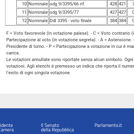
10
Nominale
odg 9/3395/66 rif.
428
421
11
Nominale
odg 9/3395/77
427
427
12
Nominale
Ddl 3395 - voto finale
384
384
F = Voto favorevole (in votazione palese). - C = Voto contrario (i
Partecipazione al voto (in votazione segreta). - A = Astensione. 
Presidente di turno. - P = Partecipazione a votazione in cui é ma
carica.
Le votazioni annullate sono riportate senza alcun simbolo. Ogni
votazioni. Agli elenchi é premesso un indice che riporta il numero, 
l'esito di ogni singola votazione.
sidente
Il Senato
Parlamento.it
 Camera
della Repubblica