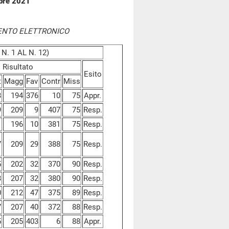
mbre 2021
ENTO ELETTRONICO
N. 1 AL N. 12)
Risultato
Esito
t
Magg
Fav
Contr
Miss
3
194
376
10
75
Appr.
9
209
9
407
75
Resp.
1
196
10
381
75
Resp.
7
209
29
388
75
Resp.
5
202
32
370
90
Resp.
3
207
32
380
90
Resp.
0
212
47
375
89
Resp.
7
207
40
372
88
Resp.
5
205
403
6
88
Appr.