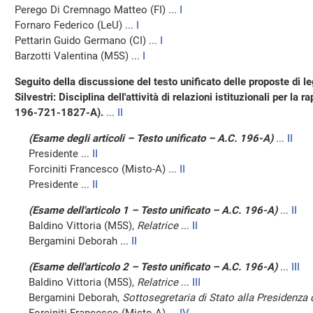
Perego Di Cremnago Matteo (FI) ...
I
Fornaro Federico (LeU) ...
I
Pettarin Guido Germano (CI) ...
I
Barzotti Valentina (M5S) ...
I
Seguito della discussione del testo unificato delle proposte di 
Silvestri: Disciplina dell'attività di relazioni istituzionali per la 
196-721-1827-A).
...
II
(Esame degli articoli – Testo unificato – A.C. 196-A)
...
II
Presidente ...
II
Forciniti Francesco (Misto-A) ...
II
Presidente ...
II
(Esame dell'articolo 1 – Testo unificato – A.C. 196-A)
...
II
Baldino Vittoria (M5S),
Relatrice
...
II
Bergamini Deborah ...
II
(Esame dell'articolo 2 – Testo unificato – A.C. 196-A)
...
III
Baldino Vittoria (M5S),
Relatrice
...
III
Bergamini Deborah,
Sottosegretaria di Stato alla Presidenza 