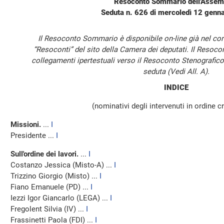
Resoconto Sommario dell'Assem
Seduta n. 626 di mercoledì 12 genn
Il Resoconto Sommario è disponibile on-line già nel cor
“Resoconti” del sito della Camera dei deputati. Il Resoc
collegamenti ipertestuali verso il Resoconto Stenografico
seduta (Vedi All. A).
INDICE
(nominativi degli intervenuti in ordine 
Missioni.
...
I
Presidente ...
I
Sull'ordine dei lavori.
...
I
Costanzo Jessica (Misto-A) ...
I
Trizzino Giorgio (Misto) ...
I
Fiano Emanuele (PD) ...
I
Iezzi Igor Giancarlo (LEGA) ...
I
Fregolent Silvia (IV) ...
I
Frassinetti Paola (FDI) ...
I