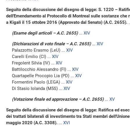
Seguito della discussione del disegno di legge: S. 1220 – Ratif
dell'Emendamento al Protocollo di Montreal sulle sostanze che ri
a Kigali il 15 ottobre 2016 (Approvato dal Senato) (A.C. 2655).
.
(Esame degli articoli – A.C. 2655)
...
XIV
(Dichiarazioni di voto finale – A.C. 2655)
...
XIV
Palazzotto Erasmo (LeU) ...
XIV
Carelli Emilio (CI) ...
XIV
Fregolent Silvia (IV) ...
XIV
Battilocchio Alessandro (FI) ...
XIV
Quartapelle Procopio Lia (PD) ...
XIV
Formentini Paolo (LEGA) ...
XIV
Di Stasio Iolanda (M5S) ...
XIV
(Votazione finale ed approvazione – A.C. 2655)
...
XV
Seguito della discussione del disegno di legge: Ratifica ed esec
dei trattati bilaterali di investimento tra Stati membri dell'Unione
maggio 2020 (A.C. 3308).
...
XVI