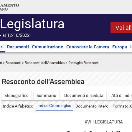
 Legislatura
Vai al
- al 12/10/2022
ri
Documenti
Comunicazione
Conoscere la Camera
Europa
ri
>
Resoconti
>
Resoconti dell'Assemblea
> Dettaglio Resoconti
Resoconto dell'Assemblea
Stenografico
Sommario
Documenti di seduta
Atti di indi
Indice Cronologico
Indice Alfabetico
Documento Intero
Formato 
XVIII LEGISLATURA