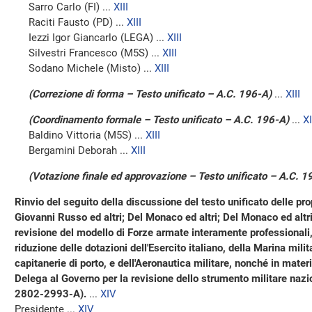
Sarro Carlo (FI) ...
XIII
Raciti Fausto (PD) ...
XIII
Iezzi Igor Giancarlo (LEGA) ...
XIII
Silvestri Francesco (M5S) ...
XIII
Sodano Michele (Misto) ...
XIII
(Correzione di forma – Testo unificato – A.C. 196-A)
...
XIII
(Coordinamento formale – Testo unificato – A.C. 196-A)
...
XI
Baldino Vittoria (M5S) ...
XIII
Bergamini Deborah ...
XIII
(Votazione finale ed approvazione – Testo unificato – A.C. 1
Rinvio del seguito della discussione del testo unificato delle prop
Giovanni Russo ed altri; Del Monaco ed altri; Del Monaco ed altri; 
revisione del modello di Forze armate interamente professionali,
riduzione delle dotazioni dell'Esercito italiano, della Marina milit
capitanerie di porto, e dell'Aeronautica militare, nonché in mater
Delega al Governo per la revisione dello strumento militare n
2802-2993-A).
...
XIV
Presidente ...
XIV