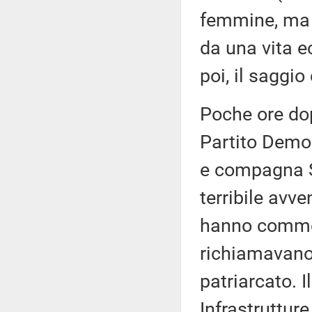
femmine, ma a
da una vita e
poi, il saggio
Poche ore dop
Partito Democ
e compagna S
terribile avve
hanno commen
richiamavano,
patriarcato. I
Infrastrutture