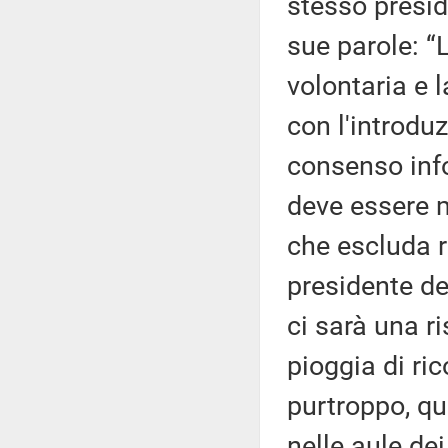
stesso presid
sue parole: “
volontaria e l
con l'introduz
consenso info
deve essere m
che escluda r
presidente de
ci sarà una r
pioggia di ric
purtroppo, q
nelle aule dei