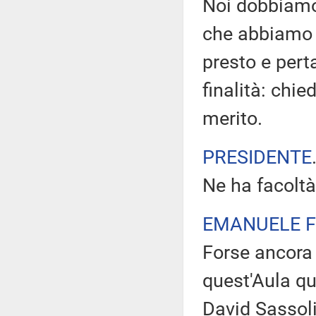
Noi dobbiamo
che abbiamo 
presto e pert
finalità: chie
merito.
PRESIDENTE
Ne ha facoltà
EMANUELE F
Forse ancora i
quest'Aula q
David Sassoli