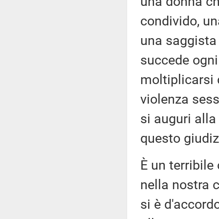
una donna ch
condivido, un
una saggista 
succede ogni g
moltiplicarsi 
violenza sessu
si auguri all
questo giudiz
È un terribil
nella nostra 
si è d'accord