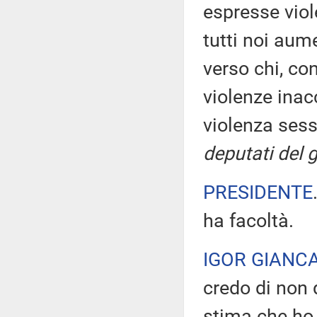
espresse viol
tutti noi aum
verso chi, con
violenze inacc
violenza sess
deputati del 
PRESIDENTE
ha facoltà.
IGOR GIANCA
credo di non 
stima che ho 