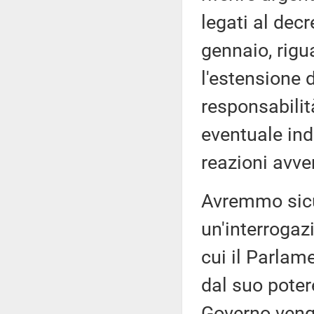
legati al dec
gennaio, rigu
l'estensione 
responsabilit
eventuale inde
reazioni avve
Avremmo sicu
un'interrogaz
cui il Parla
dal suo potere
Governo venga