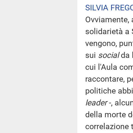
SILVIA FREG
Ovviamente, a
solidarietà a 
vengono, pun
sui
social
da l
cui l'Aula c
raccontare, p
politiche abb
leader
-, alcu
della morte d
correlazione 