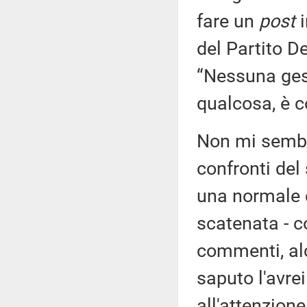
fare un
post
i
del Partito 
“Nessuna ges
qualcosa, è c
Non mi sembr
confronti del
una normale c
scatenata - 
commenti, alc
saputo l'avrei
all'attenzione