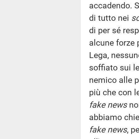
accadendo. S
di tutto nei
so
di per sé res
alcune forze p
Lega, nessuno 
soffiato sui l
nemico alle po
più che con le
fake news
non
abbiamo chie
fake news
, p