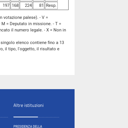
197
168
224
81
Resp.
n votazione palese). - V =
- M = Deputato in missione. - T =
ncato il numero legale. - X = Non in
 singolo elenco contiene fino a 13
il tipo, l'oggetto, il risultato e
Altre istituzioni
PRESIDENZA DELLA