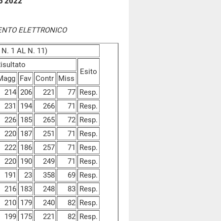
zo 2022
ENTO ELETTRONICO
N. 1 AL N. 11)
isultato
Esito
Magg
Fav
Contr
Miss
214
206
221
77
Resp.
231
194
266
71
Resp.
226
185
265
72
Resp.
220
187
251
71
Resp.
222
186
257
71
Resp.
220
190
249
71
Resp.
191
23
358
69
Resp.
216
183
248
83
Resp.
210
179
240
82
Resp.
199
175
221
82
Resp.