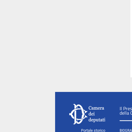
Il Pre
della
Portale storico
BIOGRA