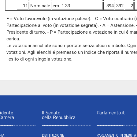
11
Nominale
em. 1.33
394
392
2
F = Voto favorevole (in votazione palese). - C = Voto contrario (i
Partecipazione al voto (in votazione segreta). - A = Astensione. 
Presidente di turno. - P = Partecipazione a votazione in cui é ma
carica.
Le votazioni annullate sono riportate senza alcun simbolo. Ogni
votazioni. Agli elenchi é premesso un indice che riporta il numero, 
l'esito di ogni singola votazione.
sidente
Il Senato
Parlamento.it
 Camera
della Repubblica
FIA
L'ISTITUZIONE
PARLAMENTO IN SEDUTA