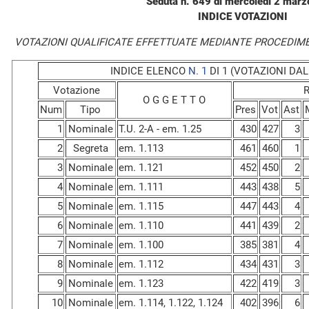
Seduta n. 649 di mercoledì 2 mar
INDICE VOTAZIONI
VOTAZIONI QUALIFICATE EFFETTUATE MEDIANTE PROCEDIM
INDICE ELENCO
N. 1
DI 1 (VOTAZIONI DAL 
Votazione
R
O G G E T T O
Num
Tipo
Pres
Vot
Ast
1
Nominale
T.U. 2-A - em. 1.25
430
427
3
2
Segreta
em. 1.113
461
460
1
3
Nominale
em. 1.121
452
450
2
4
Nominale
em. 1.111
443
438
5
5
Nominale
em. 1.115
447
443
4
6
Nominale
em. 1.110
441
439
2
7
Nominale
em. 1.100
385
381
4
8
Nominale
em. 1.112
434
431
3
9
Nominale
em. 1.123
422
419
3
10
Nominale
em. 1.114, 1.122, 1.124
402
396
6