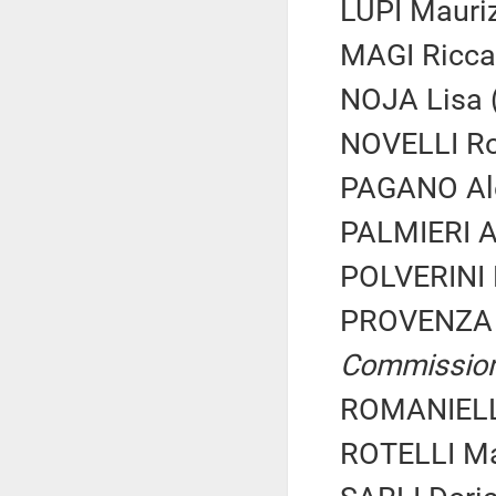
LUPI Mauriz
MAGI Riccar
NOJA Lisa (
NOVELLI Rob
PAGANO Ale
PALMIERI An
POLVERINI R
PROVENZA 
Commissio
ROMANIELLO
ROTELLI Mau