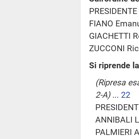
PRESIDENTE 
FIANO Emanue
GIACHETTI Rob
ZUCCONI Ricc
Si riprende l
(Ripresa esa
2-A)
...
22
PRESIDENTE
ANNIBALI Lu
PALMIERI An