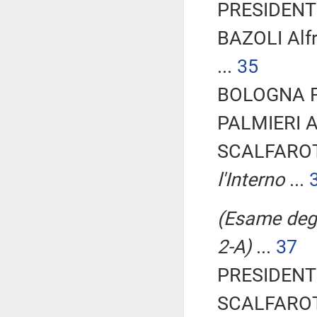
PRESIDENTE
BAZOLI Alf
...
35
BOLOGNA Fab
PALMIERI An
SCALFAROT
l'Interno
...
(Esame degli
2-A)
...
37
PRESIDENTE
SCALFAROT