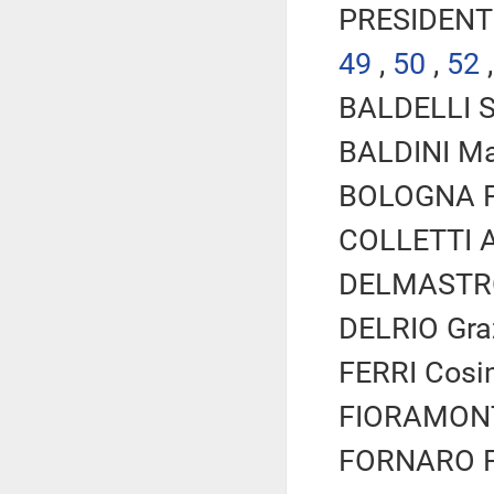
PRESIDENTE
49
,
50
,
52
BALDELLI Si
BALDINI Mar
BOLOGNA Fab
COLLETTI A
DELMASTRO 
DELRIO Graz
FERRI Cosim
FIORAMONTI
FORNARO Fe