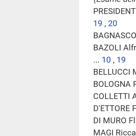
PRESIDENTE
19
,
20
BAGNASCO R
BAZOLI Alf
...
10
,
19
BELLUCCI Ma
BOLOGNA Fab
COLLETTI A
D'ETTORE Fe
DI MURO Fla
MAGI Riccar