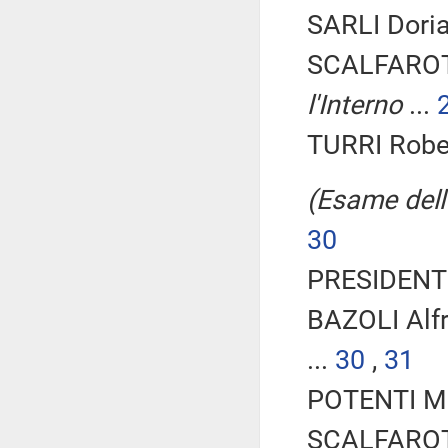
SARLI Dori
SCALFAROT
l'Interno
...
TURRI Rober
(Esame dell'
30
PRESIDENTE
BAZOLI Alf
...
30
,
31
POTENTI Ma
SCALFAROT