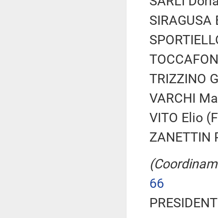
SARLI Dori
SIRAGUSA E
SPORTIELLO
TOCCAFONDI 
TRIZZINO Gi
VARCHI Mari
VITO Elio (FI
ZANETTIN Pi
(Coordiname
66
PRESIDENTE