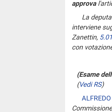
approva
l'art
La deput
interviene sug
Zanettin,
5.0
con votazione
(Esame dell
(
Vedi RS
)
ALFREDO
Commission