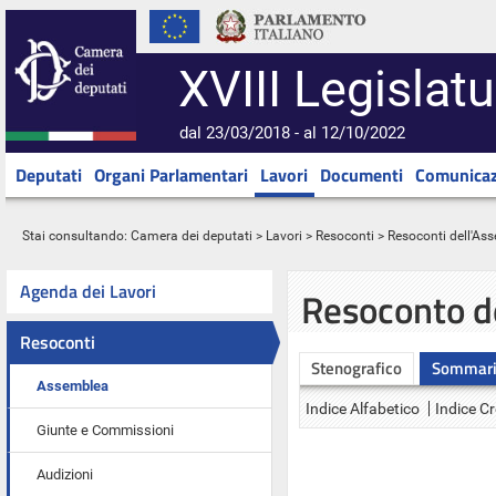
XVIII Legislatu
dal 23/03/2018 - al 12/10/2022
Deputati
Organi Parlamentari
Lavori
Documenti
Comunicaz
Stai consultando:
Camera dei deputati
>
Lavori
>
Resoconti
>
Resoconti dell'As
Agenda dei Lavori
Resoconto d
Resoconti
Stenografico
Sommar
Assemblea
Indice Alfabetico
Indice C
Giunte e Commissioni
Audizioni