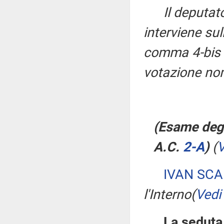
Il deputa
interviene sul
comma 4-bis 
votazione nom
(Esame deg
A.C.
2-A
​)
(
V
IVAN SC
l'Interno
(
Vedi
La seduta,