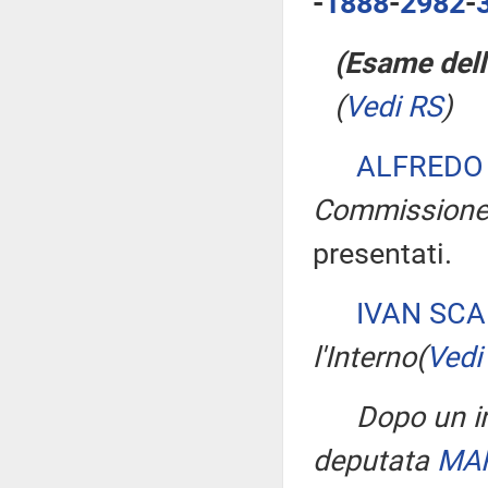
-
1888
​-
2982
​-
(Esame dell
(
Vedi RS
)
ALFREDO
Commissione
presentati.
IVAN SC
l'Interno
(
Vedi
Dopo un in
deputata
MAR