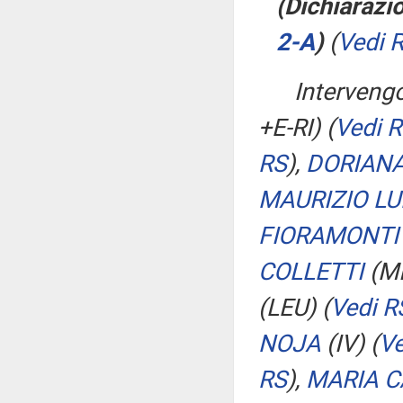
(Dichiarazio
2-A
​)
(
Vedi 
Interveng
+E-RI)
(
Vedi 
RS
)
,
DORIANA
MAURIZIO LU
FIORAMONTI
COLLETTI
(M
(LEU)
(
Vedi R
NOJA
(IV)
(
Ve
RS
)
,
MARIA C