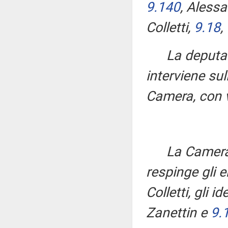
9.140
, Aless
Colletti,
9.18
,
La deput
interviene s
Camera, con v
La Camera
respinge gli
Colletti, gli 
Zanettin e
9.