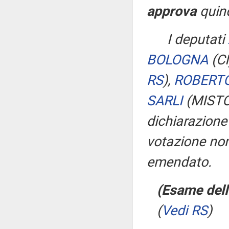
approva
quin
I deputati
BOLOGNA
(C
RS
)
,
ROBERTO
SARLI
(MISTO
dichiarazione 
votazione nom
emendato.
(Esame dell
(
Vedi RS
)