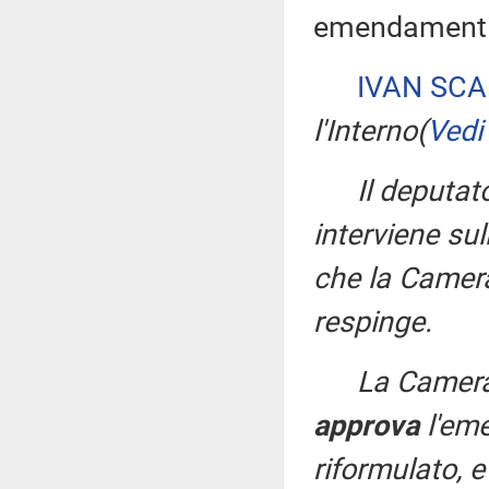
emendamenti 
IVAN SC
l'Interno
(
Vedi
Il deputa
interviene s
che la Camera
respinge.
La Camera
approva
l'em
riformulato,