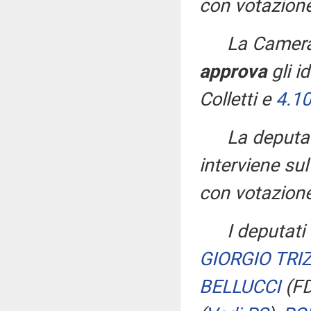
con votazione
La Camera
approva
gli i
Colletti e
4.1
La deput
interviene s
con votazione
I deputati
GIORGIO TRI
BELLUCCI
(FD