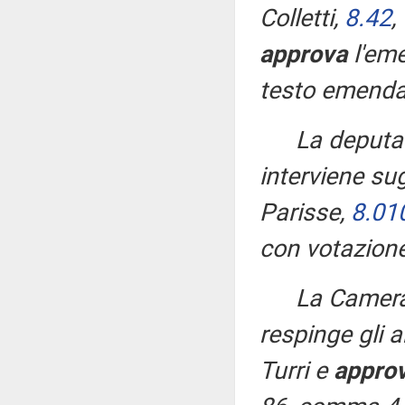
Colletti,
8.42
,
approva
l'e
testo emenda
La deput
interviene sug
Parisse,
8.01
con votazione
La Camera
respinge gli a
Turri e
appro