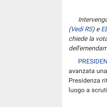
Interveng
(
Vedi RS
)
e
E
chiede la vot
dell'emendam
PRESIDE
avanzata una 
Presidenza ri
luogo a scrut