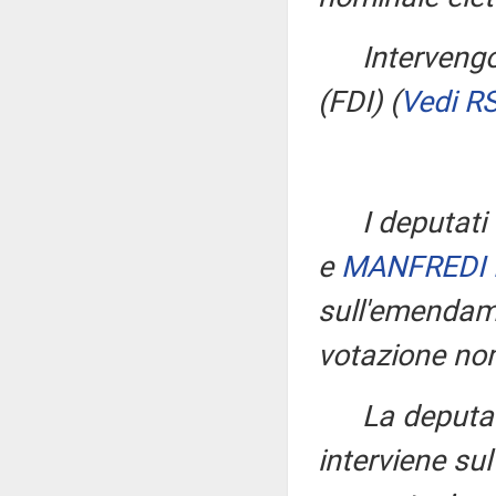
Interveng
(FDI)
(
Vedi R
I deputati
e
MANFREDI 
sull'emenda
votazione nom
La deput
interviene s