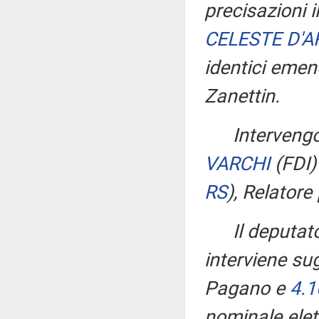
precisazioni i
CELESTE D'
identici eme
Zanettin.
Intervengo
VARCHI
(FDI
RS
)
, Relatore
Il deputa
interviene su
Pagano e
4.1
nominale elet