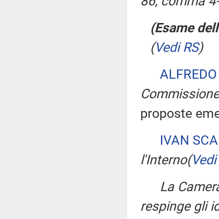
86, comma 4-
(Esame dell
(
Vedi RS
)
ALFREDO
Commission
proposte eme
IVAN SC
l'Interno
(
Vedi
La Camera
respinge gli 