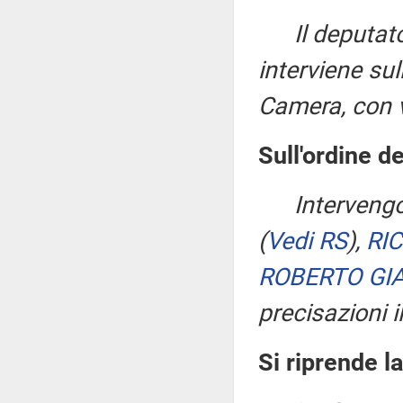
Il deputa
interviene s
Camera, con v
Sull'ordine de
Interveng
(
Vedi RS
)
,
RI
ROBERTO GI
precisazioni i
Si riprende l