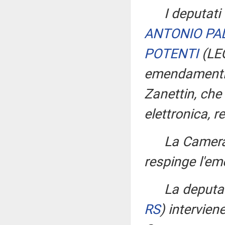
I deputati
ANTONIO PA
POTENTI
(LE
emendament
Zanettin, che
elettronica, r
La Camera
respinge l'
La deput
RS
)
intervie