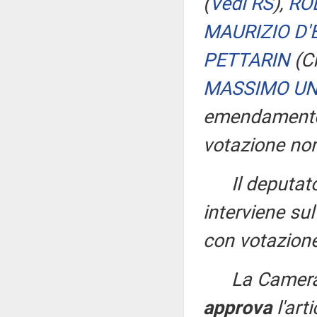
(
Vedi RS
)
,
RO
MAURIZIO D'
PETTARIN
(C
MASSIMO U
emendamen
votazione nom
Il deputa
interviene s
con votazione
La Camera
approva
l'art