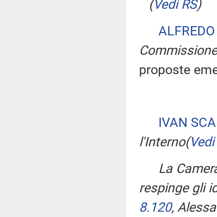
(
Vedi RS
)
ALFREDO
Commission
proposte eme
IVAN SC
l'Interno
(
Vedi
La Camera
respinge gli 
8.120
, Aless