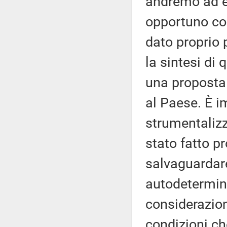
andremo ad e
opportuno con
dato proprio 
la sintesi di
una proposta 
al Paese. È i
strumentalizz
stato fatto p
salvaguardare 
autodetermin
considerazion
condizioni ch