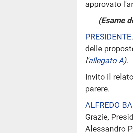
approvato l'ar
(Esame del
PRESIDENTE
delle propos
l'
allegato A
)
.
Invito il rela
parere.
ALFREDO BA
Grazie, Presi
Alessandro Pa