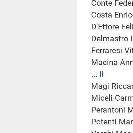
Conte Feder
Costa Enrico
D'Ettore Fel
Delmastro D
Ferraresi Vi
Macina An
...
II
Magi Riccar
Miceli Carm
Perantoni 
Potenti Man