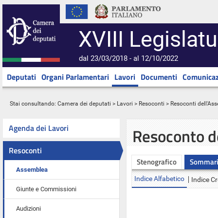
XVIII Legislatu
dal 23/03/2018 - al 12/10/2022
Deputati
Organi Parlamentari
Lavori
Documenti
Comunicaz
Stai consultando:
Camera dei deputati
>
Lavori
>
Resoconti
>
Resoconti dell'As
Agenda dei Lavori
Resoconto d
Resoconti
Stenografico
Sommar
Assemblea
Indice Alfabetico
Indice C
Giunte e Commissioni
Audizioni