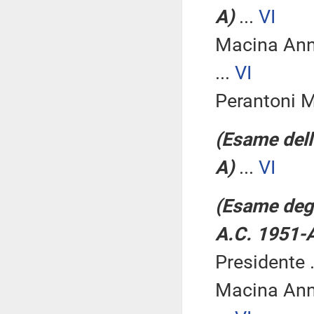
A)
...
VI
Macina An
...
VI
Perantoni 
(Esame dell
A)
...
VI
(Esame degl
A.C. 1951-
Presidente .
Macina An