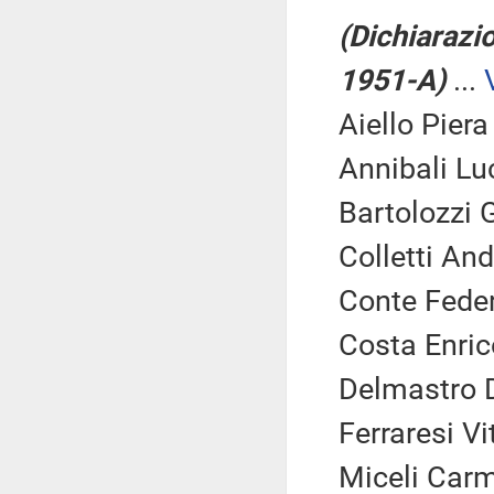
(Dichiarazio
1951-A)
...
Aiello Piera
Annibali Luc
Bartolozzi G
Colletti And
Conte Feder
Costa Enrico
Delmastro D
Ferraresi Vi
Miceli Carm