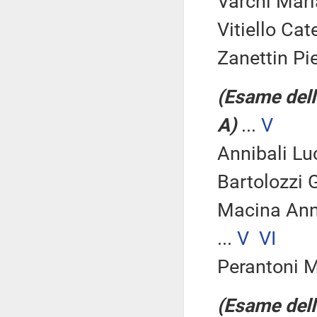
Varchi Maria
Vitiello Cate
Zanettin Pie
(Esame dell
A)
...
V
Annibali Luc
Bartolozzi G
Macina An
...
V
VI
Perantoni 
(Esame dell