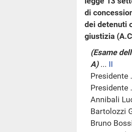
legge 13 sett
di concession
dei detenuti 
giustizia (A
(Esame dell
A)
...
II
Presidente .
Presidente .
Annibali Luc
Bartolozzi G
Bruno Bossi