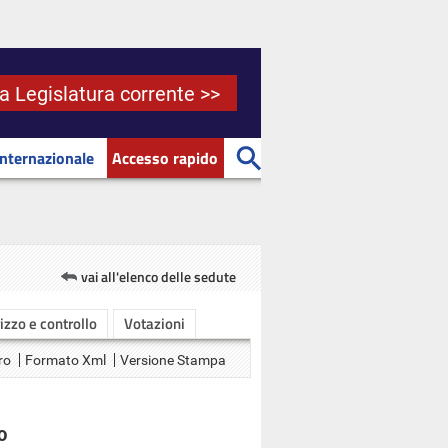
la Legislatura corrente >>
Internazionale
Accesso rapido
vai all'elenco delle sedute
rizzo e controllo
Votazioni
ro
Formato Xml
Versione Stampa
O