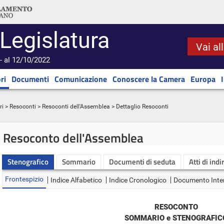
 Legislatura
Vai al
- al 12/10/2022
ri
Documenti
Comunicazione
Conoscere la Camera
Europa
ri
>
Resoconti
>
Resoconti dell'Assemblea
> Dettaglio Resoconti
Resoconto dell'Assemblea
Stenografico
Sommario
Documenti di seduta
Atti di indi
Frontespizio
Indice Alfabetico
Indice Cronologico
Documento Inte
RESOCONTO
SOMMARIO e STENOGRAFIC