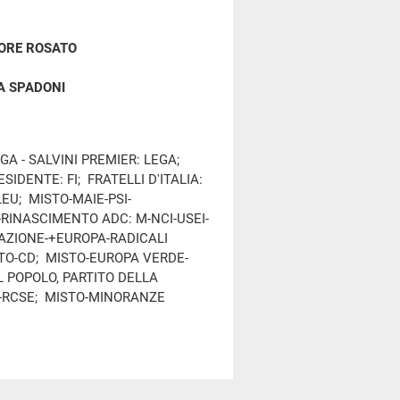
ORE ROSATO
A SPADONI
A - SALVINI PREMIER: LEGA;
IDENTE: FI; FRATELLI D'ITALIA:
 LEU; MISTO-MAIE-PSI-
I-RINASCIMENTO ADC: M-NCI-USEI-
-AZIONE-+EUROPA-RADICALI
STO-CD; MISTO-EUROPA VERDE-
L POPOLO, PARTITO DELLA
P-RCSE; MISTO-MINORANZE