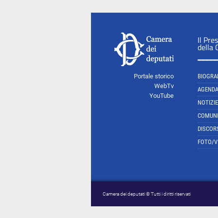
Il Pre
della
Portale storico
BIOGRA
WebTv
AGEND
YouTube
NOTIZIE
COMUNI
DISCOR
FOTO/V
Camera dei deputati © Tutti i diritti riservati