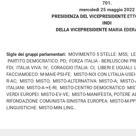
701.
mercoledì 25 maggio 2022
PRESIDENZA DEL VICEPRESIDENTE
ETT
INDI
DELLA VICEPRESIDENTE
MARIA EDER
Sigle dei gruppi parlamentari:
MOVIMENTO 5 STELLE: M5S; LEG
PARTITO DEMOCRATICO: PD; FORZA ITALIA - BERLUSCONI PRES
FDI; ITALIA VIVA: IV; CORAGGIO ITALIA: CI; LIBERI E UGUALI:
FACCIAMOECO: M-MAIE-PSI-FE; MISTO-NOI CON L'ITALIA-USE
R-AC; MISTO: MISTO; MISTO-ALTERNATIVA: MISTO-A; MISTO
ITALIANI: MISTO-A-+E-RI; MISTO-CENTRO DEMOCRATICO: MI
VERDI EUROPEI: MISTO-EV-VE; MISTO-MANIFESTA, POTERE A
RIFONDAZIONE COMUNISTA-SINISTRA EUROPEA: MISTO-M-P
LINGUISTICHE: MISTO-MIN.LING..