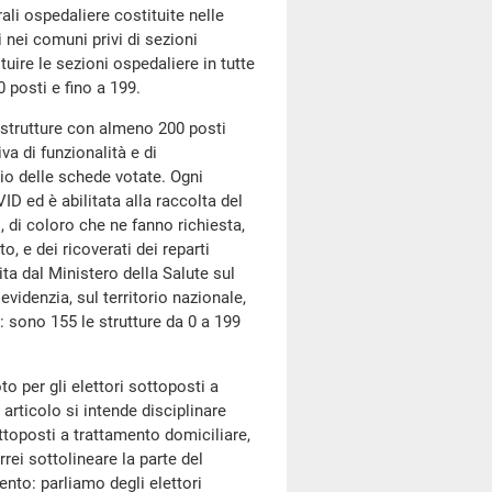
ali ospedaliere costituite nelle
i nei comuni privi di sezioni
uire le sezioni ospedaliere in tutte
 posti e fino a 199.
e strutture con almeno 200 posti
va di funzionalità e di
nio delle schede votate. Ogni
ID ed è abilitata alla raccolta del
, di coloro che ne fanno richiesta,
, e dei ricoverati dei reparti
ta dal Ministero della Salute sul
videnzia, sul territorio nazionale,
o: sono 155 le strutture da 0 a 199
to per gli elettori sottoposti a
articolo si intende disciplinare
ottoposti a trattamento domiciliare,
rei sottolineare la parte del
nto: parliamo degli elettori