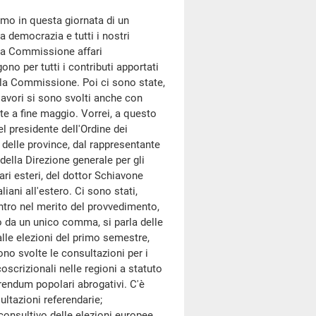
emo in questa giornata di un
 democrazia e tutti i nostri
lla Commissione affari
ono per tutti i contributi apportati
alla Commissione. Poi ci sono state,
lavori si sono svolti anche con
e a fine maggio. Vorrei, a questo
l presidente dell'Ordine dei
e delle province, dal rappresentante
della Direzione generale per gli
fari esteri, del dottor Schiavone
liani all'estero. Ci sono stati,
Entro nel merito del provvedimento,
o da un unico comma, si parla delle
alle elezioni del primo semestre,
ono svolte le consultazioni per i
coscrizionali nelle regioni a statuto
erendum popolari abrogativi. C'è
ultazioni referendarie;
consultivo delle elezioni europee,