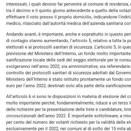
interessati, i quali devono far pervenire al comune di residenza
tra il decimo e il quinto giorno antecedente a quello della votazi
effettuare il voto presso il proprio domicilio, indicandone l'indi
medico, rilasciato dall'autorità medica dell'azienda sanitaria c
Andando avanti, è importante, anche e soprattutto in questo pe
di contagio stanno aumentando, l'articolo 5, relativo a tutta la p
elettorali e ai protocolli sanitari di sicurezza. L'articolo 5, in qu
previsione del Ministero dell'Interno, un fondo molto importante,
sanificazione locale delle sedi del seggio elettorale per le cons
svolgeranno nell'anno 2022, sia amministrative, sia referendarie. 
controllo dei protocolli sanitari di sicurezza adottati dal Governo
Ministero dell'Interno è stato istituito prontamente un fondo con
euro per l'anno 2022, destinati solo alla parte della sanificazione
All'articolo 6 vi sono le disposizioni in materia di elezione del
molto importante perché, fondamentalmente, riduce a un terzo i
delle richieste per la presentazione delle liste e candidature, li
circoscrizionali dell'anno 2022. È importante sottolineare, a mio 
per cento del numero dei votanti richiesto per la validità delle e
esclusivamente per il 2022, nei comuni al di sotto dei 15 mila abit