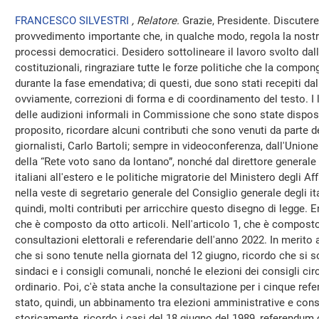
FRANCESCO SILVESTRI
, Relatore.
Grazie, Presidente. Discuter
provvedimento importante che, in qualche modo, regola la nostra
processi democratici. Desidero sottolineare il lavoro svolto da
costituzionali, ringraziare tutte le forze politiche che la compong
durante la fase emendativa; di questi, due sono stati recepiti d
ovviamente, correzioni di forma e di coordinamento del testo. I 
delle audizioni informali in Commissione che sono state dispost
proposito, ricordare alcuni contributi che sono venuti da parte de
giornalisti, Carlo Bartoli; sempre in videoconferenza, dall'Union
della “Rete voto sano da lontano”, nonché dal direttore generale 
italiani all'estero e le politiche migratorie del Ministero degli Af
nella veste di segretario generale del Consiglio generale degli ita
quindi, molti contributi per arricchire questo disegno di legge. 
che è composto da otto articoli. Nell'articolo 1, che è compost
consultazioni elettorali e referendarie dell'anno 2022. In merito 
che si sono tenute nella giornata del 12 giugno, ricordo che si s
sindaci e i consigli comunali, nonché le elezioni dei consigli cir
ordinario. Poi, c'è stata anche la consultazione per i cinque ref
stato, quindi, un abbinamento tra elezioni amministrative e cons
storicamente, ricordo i casi del 18 giugno del 1989, referendum 