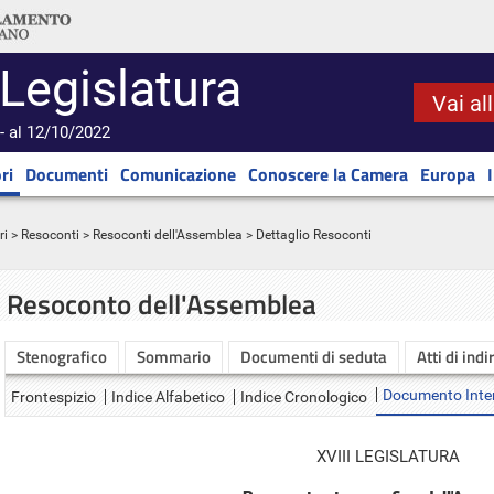
 Legislatura
Vai al
- al 12/10/2022
ri
Documenti
Comunicazione
Conoscere la Camera
Europa
ri
>
Resoconti
>
Resoconti dell'Assemblea
> Dettaglio Resoconti
Resoconto dell'Assemblea
Stenografico
Sommario
Documenti di seduta
Atti di indi
Documento Inte
Frontespizio
Indice Alfabetico
Indice Cronologico
XVIII LEGISLATURA