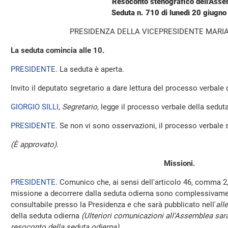
Resoconto stenografico dell'Ass
Seduta n. 710 di lunedì 20 giugn
PRESIDENZA DELLA VICEPRESIDENTE MARI
La seduta comincia alle 10.
PRESIDENTE
. La seduta è aperta.
Invito il deputato segretario a dare lettura del processo verbale
GIORGIO SILLI
,
Segretario
, legge il processo verbale della sedut
PRESIDENTE
. Se non vi sono osservazioni, il processo verbale 
(È approvato)
.
Missioni.
PRESIDENTE
. Comunico che, ai sensi dell'articolo 46, comma 2,
missione a decorrere dalla seduta odierna sono complessivamen
consultabile presso la Presidenza e che sarà pubblicato nell'
all
della seduta odierna
(Ulteriori comunicazioni all'Assemblea sara
resoconto della seduta odierna)
.