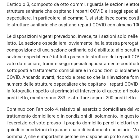
L'articolo 3, composto da otto commi, riguarda le sezioni elettor
strutture sanitarie che ospitano i reparti COVID e i seggi special
ospedaliere. In particolare, al comma 1, si stabilisce come costit
le strutture sanitarie che ospitano reparti COVID con almeno 100
Le disposizioni vigenti prevedono, invece, tali sezioni solo nell
letto. La sezione ospedaliera, ovviamente, ha la stessa prerogati
composizione di una sezione ordinaria ed è abilitata allo scruti
sezione ospedaliera è istituita presso le strutture dei reparti COV
voto domiciliare, tramite seggi speciali appositamente costituiti
sottoposti a trattamento domiciliare e in condizioni di isolamento
COVID. Andando avanti, ricordo e preciso che la rilevazione forni
numero delle strutture ospedaliere che ospitano i reparti COVID e
la fotografia rispetto ai perimetri di intervento di questo articol
posti letto, mentre sono 283 le strutture sopra i 200 posti letto.
Continuo con l'articolo 4, relativo all'esercizio domiciliare del vo
trattamento domiciliare o in condizioni di isolamento. In questo 
l'esercizio del voto presso il proprio domicilio per gli elettori s
quindi in condizioni di quarantena o di isolamento fiduciario. Vor
comma 2, che è importante perché ne dispone un po' lo svolgime