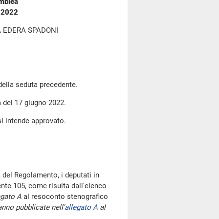
emblea
o 2022
A EDERA SPADONI
 della seduta precedente.
a del 17 giugno 2022.
si intende approvato.
 del Regolamento, i deputati in
te 105, come risulta dall'elenco
egato A
al resoconto stenografico
nno pubblicate nell'
allegato A
al