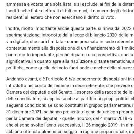
ammessa e votata una sola lista, e si esclude, ai fini della dete
iscritti nelle liste elettorali di tali comuni, il numero degli elettori
residenti all'estero che non esercitano il diritto di voto.
Inoltre, molto importante anche questa parte, si rinvia dal 2022 
sperimentazione, introdotta dalla legge di bilancio 2020, della m
via digitale, che sarà limitata - come precisato in sede referente -
contestualmente alla disposizione di un finanziamento di 1 milio
punto molto importante, perché riguarda una prospettiva, quella 
significativa, in quanto apre alla risoluzione di tante tematiche,
politiche, come quella del voto fuori sede e anche della sicurezz
Andando avanti, c'è l'articolo 6-
bis
, concernente disposizioni in m
introdotto nel corso dell'esame in sede referente, che prevede c
Camera dei deputati e del Senato, l'esonero della raccolta delle
delle candidature, si applica anche ai partiti o ai gruppi politici
seguenti condizioni: se sono costituiti in gruppo parlamentare,
31 dicembre 2021; se hanno presentato candidature con proprio 
per la Camera dei deputati - quelle, ricordo, del 4 marzo 2018 -o 
che si sono svolte l'anno successivo, il 26 maggio 2019 - in alme
abbiano ottenuto almeno un seggio in ragione proporzionale, o