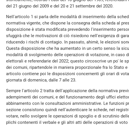
del 21 giugno del 2009 e del 20 e 21 settembre del 2020.
Nell'articolo 1 si parla delle modalità di inserimento della sched
normativa vigente, che dispone la consegna della scheda al pre
disposizione è stata modificata prevedendo l'inserimento person
sfuggirà che le motivazioni di ciò risiedono nell'esigenza di gara
riducendo i rischi di contagio. In passato, ahimè, le elezioni so
Questa disposizione che ha aumentato in un certo senso la sicure
modalità di svolgimento delle operazioni di votazione, in caso 
elettorali e referendarie del 2022; questo circoscrive un po' le 
dei comuni, ripartendole in maniera proporzionale fra lo Stato e g
articolo contiene poi le disposizioni concernenti gli orari di vot
giornata di domenica, dalle 7 alle 23.
Sempre l'articolo 2 tratta dell'applicazione della normativa previ
adempimenti dei comuni, e del funzionamento degli uffici elettora
abbinamento con le consultazioni amministrative. Le funzioni princ
sezione consistono quindi nell'autenticare le schede, nel registra
votare, nello svolgere le operazioni di spoglio e di scrutinio dell
plichi contenenti il verbale e gli altri atti delle operazioni di voto