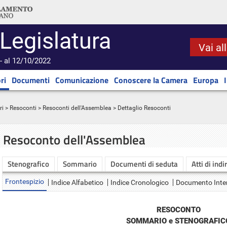
 Legislatura
Vai al
- al 12/10/2022
ri
Documenti
Comunicazione
Conoscere la Camera
Europa
ri
>
Resoconti
>
Resoconti dell'Assemblea
> Dettaglio Resoconti
Resoconto dell'Assemblea
Stenografico
Sommario
Documenti di seduta
Atti di indi
Frontespizio
Indice Alfabetico
Indice Cronologico
Documento Inte
RESOCONTO
SOMMARIO e STENOGRAFIC