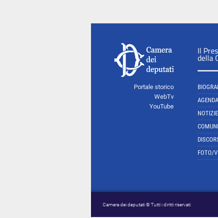
Il Pre
della
Portale storico
BIOGRA
WebTv
AGEND
YouTube
NOTIZIE
COMUNI
DISCOR
FOTO/V
Camera dei deputati © Tutti i diritti riservati