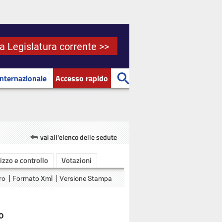
la Legislatura corrente >>
Internazionale
Accesso rapido
vai all'elenco delle sedute
rizzo e controllo
Votazioni
ro
Formato Xml
Versione Stampa
O