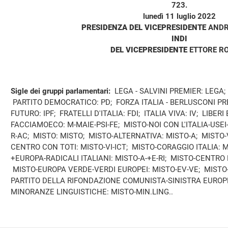
723.
lunedì 11 luglio 2022
PRESIDENZA DEL VICEPRESIDENTE
ANDR
INDI
DEL VICEPRESIDENTE
ETTORE R
Sigle dei gruppi parlamentari:
LEGA - SALVINI PREMIER: LEGA
PARTITO DEMOCRATICO: PD; FORZA ITALIA - BERLUSCONI PRE
FUTURO: IPF; FRATELLI D'ITALIA: FDI; ITALIA VIVA: IV; LIBER
FACCIAMOECO: M-MAIE-PSI-FE; MISTO-NOI CON L'ITALIA-USE
R-AC; MISTO: MISTO; MISTO-ALTERNATIVA: MISTO-A; MISTO-V
CENTRO CON TOTI: MISTO-VI-ICT; MISTO-CORAGGIO ITALIA: M
+EUROPA-RADICALI ITALIANI: MISTO-A-+E-RI; MISTO-CENTRO
MISTO-EUROPA VERDE-VERDI EUROPEI: MISTO-EV-VE; MISTO
PARTITO DELLA RIFONDAZIONE COMUNISTA-SINISTRA EUROPE
MINORANZE LINGUISTICHE: MISTO-MIN.LING..