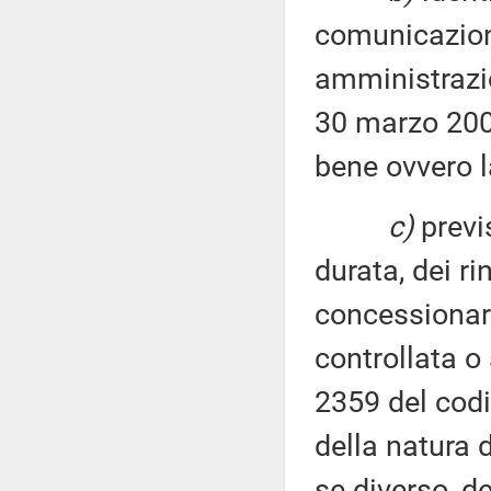
comunicazione
amministrazio
30 marzo 2001
bene ovvero l
c)
previs
durata, dei r
concessionari
controllata o 
2359 del codic
della natura d
se diverso, de