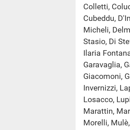
Colletti, Col
Cubeddu, D'In
Micheli, Delm
Stasio, Di St
Ilaria Fontana
Garavaglia, G
Giacomoni, Gi
Invernizzi, La
Losacco, Lupi
Marattin, Marz
Morelli, Mulè