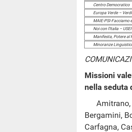
Centro Democratico
Europa Verde – Verdi
MAIE-PSI-Facciamo 
Noi con l'Italia – US
Manifesta, Potere al 
Minoranze Linguistic
COMUNICAZI
Missioni vale
nella seduta 
Amitrano, Asc
Bergamini, Bo
Carfagna, Casa