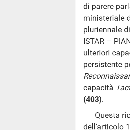
di parere par
ministeriale
pluriennale 
ISTAR – PIANO
ulteriori cap
persistente p
Reconnaissa
capacità
Tact
(403)
.
Questa richi
dell'articolo