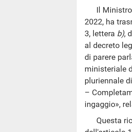
Il Ministro d
2022, ha tras
3, lettera
b)
, 
al decreto leg
di parere par
ministeriale
pluriennale 
– Completa
ingaggio», r
Questa richi