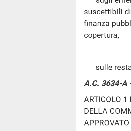
sugli emenda
suscettibili 
finanza pubbl
copertura,
sulle restan
A.C. 3634-A –
ARTICOLO 1 
DELLA COMM
APPROVATO 