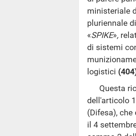
ministeriale
pluriennale 
«
SPIKE
»
,
relat
di sistemi co
munizionament
logistici
(404
Questa richi
dell'articolo
(Difesa), che
il 4 settembr