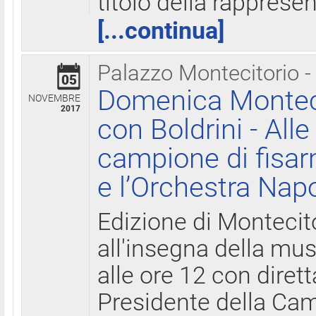
titolo della rapprese
[...continua]
Palazzo Montecitorio -
05
Domenica Monteci
NOVEMBRE
2017
con Boldrini - All
campione di fisar
e l’Orchestra Nap
Edizione di Montecit
all'insegna della mus
alle ore 12 con diret
Presidente della Came