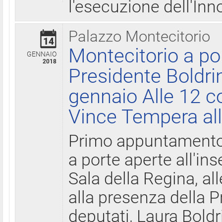
l'esecuzione dell'Inn
Palazzo Montecitorio
14
Montecitorio a po
GENNAIO
2018
Presidente Boldri
gennaio Alle 12 c
Vince Tempera all
Primo appuntamento 
a porte aperte all'in
Sala della Regina, all
alla presenza della 
deputati, Laura Boldri