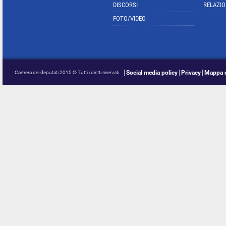
DISCORSI
RELAZIO
FOTO/VIDEO
Social media policy
Privacy
Mappa d
Camera dei deputati 2015 © Tutti i diritti riservati