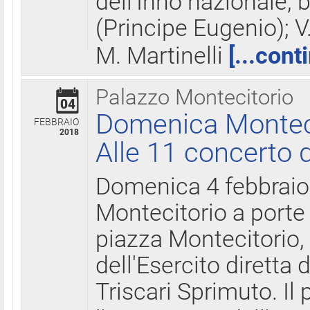
dell'Inno nazionale, 
(Principe Eugenio); V
M. Martinelli
[...cont
Palazzo Montecitorio
04
Domenica Montecit
FEBBRAIO
2018
Alle 11 concerto d
Domenica 4 febbrai
Montecitorio a porte 
piazza Montecitorio, 
dell'Esercito diretta
Triscari Sprimuto. I