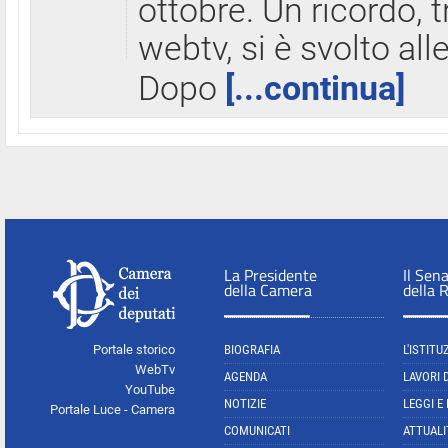
ottobre. Un ricordo, 
webtv, si è svolto all
Dopo
[...continua]
La Presidente
Il Sen
della Camera
della 
Portale storico
BIOGRAFIA
L'ISTITU
WebTv
AGENDA
LAVORI 
YouTube
NOTIZIE
LEGGI E
Portale Luce - Camera
COMUNICATI
ATTUALI