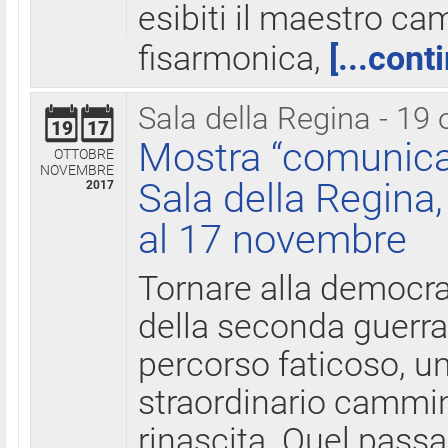
esibiti il maestro c
fisarmonica,
[...cont
Sala della Regina - 19 
19
17
Mostra “comunica
OTTOBRE
NOVEMBRE
Sala della Regina,
2017
al 17 novembre
Tornare alla democra
della seconda guerra 
percorso faticoso, 
straordinario cammin
rinascita. Quel pass